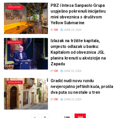
PBZ i Intesa Sanpaolo Grupa
POSLOVNI
uspješno pokrenuli inicijativu
mini obveznica s društvom
Yellow Submarine
BY
CV
JUNE 23, 2024
Izlazak na tržište kapitala,
POSLOVNI
umjesto odlazak u banku:
Kapitalom od obveznica JGL
planira krenuti u akvizicije na
Zapadu
BY
CV
JUNE 23, 2024
Gradić nudi novu rundu
POSLOVNI
nevjerojatno jeftinih kuća, prošla
dva puta su nestale u tren
BY
CV
JUNE 23, 2024
1
…
199
200