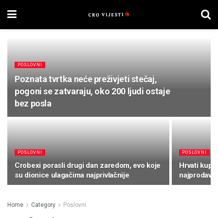
POSLOVNI
Poznata tvrtka neće preživjeti stečaj,
pogoni se zatvaraju, oko 200 ljudi ostaje
bez posla
POSLOVNI
POSLOVNI
Crobexi porasli drugi dan zaredom, evo koje
Hrvati kupu
su dionice ulagačima najprivlačnije
najprodavan
Home
Category
Poslovni