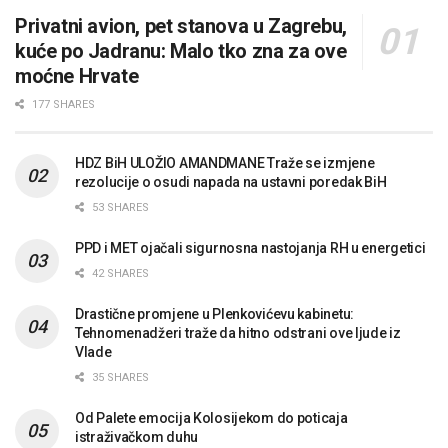
Privatni avion, pet stanova u Zagrebu,
kuće po Jadranu: Malo tko zna za ove
moćne Hrvate
177 SHARES
HDZ BiH ULOŽIO AMANDMANE Traže se izmjene
rezolucije o osudi napada na ustavni poredak BiH
53 SHARES
PPD i MET ojačali sigurnosna nastojanja RH u energetici
42 SHARES
Drastične promjene u Plenkovićevu kabinetu:
Tehnomenadžeri traže da hitno odstrani ove ljude iz
Vlade
35 SHARES
Od Palete emocija Kolosijekom do poticaja
istraživačkom duhu