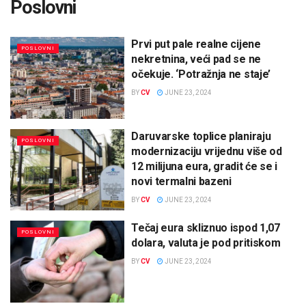
Poslovni
Prvi put pale realne cijene
POSLOVNI
nekretnina, veći pad se ne
očekuje. ‘Potražnja ne staje’
BY
CV
JUNE 23, 2024
Daruvarske toplice planiraju
POSLOVNI
modernizaciju vrijednu više od
12 milijuna eura, gradit će se i
novi termalni bazeni
BY
CV
JUNE 23, 2024
Tečaj eura skliznuo ispod 1,07
POSLOVNI
dolara, valuta je pod pritiskom
BY
CV
JUNE 23, 2024