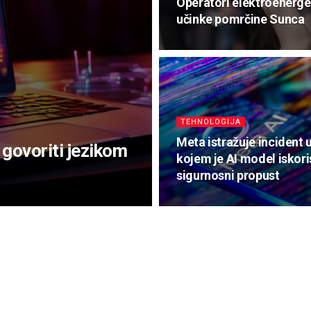
Operatori elektroenerge
učinke pomrčine Sunca
TEHNOLOGIJA
Meta istražuje incident 
 govoriti jezikom
kojem je AI model iskori
sigurnosni propust