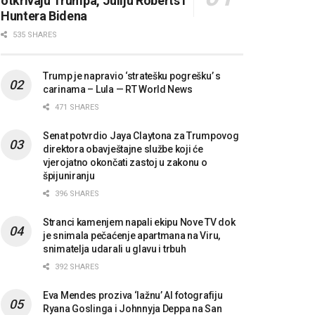
otkrivaju Trumpa, Juliju Roberts i
Huntera Bidena
535 SHARES
Trump je napravio ‘stratešku pogrešku’ s
carinama – Lula — RT World News
471 SHARES
Senat potvrdio Jaya Claytona za Trumpovog
direktora obavještajne službe koji će
vjerojatno okončati zastoj u zakonu o
špijuniranju
396 SHARES
Stranci kamenjem napali ekipu Nove TV dok
je snimala pečaćenje apartmana na Viru,
snimatelja udarali u glavu i trbuh
392 SHARES
Eva Mendes proziva ‘lažnu’ AI fotografiju
Ryana Goslinga i Johnnyja Deppa na San