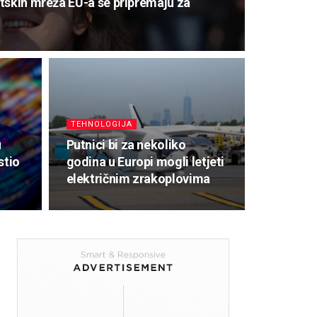
tskih mreža EU-a se pripremaju za
TEHNOLOGIJA
u
Putnici bi za nekoliko
stio
godina u Europi mogli letjeti
električnim zrakoplovima