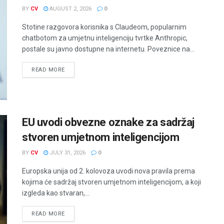
BY
CV
AUGUST 2, 2026
0
Stotine razgovora korisnika s Claudeom, popularnim
chatbotom za umjetnu inteligenciju tvrtke Anthropic,
postale su javno dostupne na internetu. Poveznice na...
READ MORE
EU uvodi obvezne oznake za sadržaj
stvoren umjetnom inteligencijom
BY
CV
JULY 31, 2026
0
Europska unija od 2. kolovoza uvodi nova pravila prema
kojima će sadržaj stvoren umjetnom inteligencijom, a koji
izgleda kao stvaran,...
READ MORE