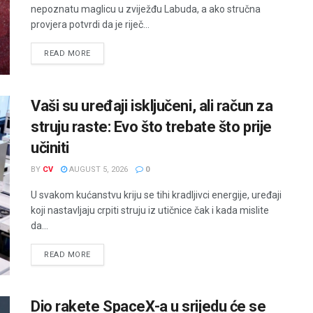
nepoznatu maglicu u zviježđu Labuda, a ako stručna
provjera potvrdi da je riječ...
READ MORE
Vaši su uređaji isključeni, ali račun za
struju raste: Evo što trebate što prije
učiniti
BY
CV
AUGUST 5, 2026
0
U svakom kućanstvu kriju se tihi kradljivci energije, uređaji
koji nastavljaju crpiti struju iz utičnice čak i kada mislite
da...
READ MORE
Dio rakete SpaceX-a u srijedu će se