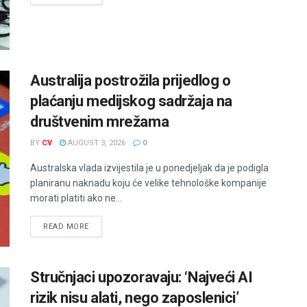
Australija postrožila prijedlog o
plaćanju medijskog sadržaja na
društvenim mrežama
BY
CV
AUGUST 3, 2026
0
Australska vlada izvijestila je u ponedjeljak da je podigla
planiranu naknadu koju će velike tehnološke kompanije
morati platiti ako ne...
READ MORE
Stručnjaci upozoravaju: ‘Najveći AI
rizik nisu alati, nego zaposlenici’