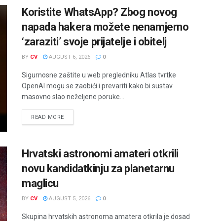
Koristite WhatsApp? Zbog novog
napada hakera možete nenamjerno
‘zaraziti’ svoje prijatelje i obitelj
BY
CV
AUGUST 6, 2026
0
Sigurnosne zaštite u web pregledniku Atlas tvrtke
OpenAI mogu se zaobići i prevariti kako bi sustav
masovno slao neželjene poruke...
READ MORE
Hrvatski astronomi amateri otkrili
novu kandidatkinju za planetarnu
maglicu
BY
CV
AUGUST 5, 2026
0
Skupina hrvatskih astronoma amatera otkrila je dosad