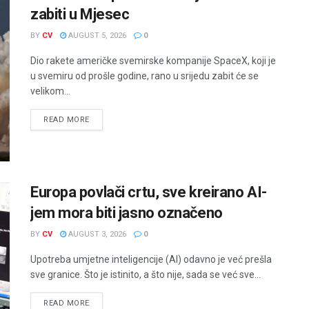
zabiti u Mjesec
BY
CV
AUGUST 5, 2026
0
Dio rakete američke svemirske kompanije SpaceX, koji je
u svemiru od prošle godine, rano u srijedu zabit će se
velikom...
READ MORE
Europa povlači crtu, sve kreirano AI-
jem mora biti jasno označeno
BY
CV
AUGUST 3, 2026
0
Upotreba umjetne inteligencije (AI) odavno je već prešla
sve granice. Što je istinito, a što nije, sada se već sve...
READ MORE