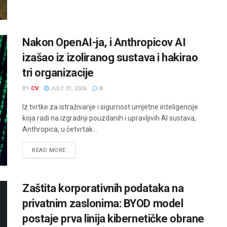
Nakon OpenAI-ja, i Anthropicov AI
izašao iz izoliranog sustava i hakirao
tri organizacije
BY
CV
JULY 31, 2026
0
Iz tvrtke za istraživanje i sigurnost umjetne inteligencije
koja radi na izgradnji pouzdanih i upravljivih AI sustava,
Anthropica, u četvrtak...
READ MORE
Zaštita korporativnih podataka na
privatnim zaslonima: BYOD model
postaje prva linija kibernetičke obrane