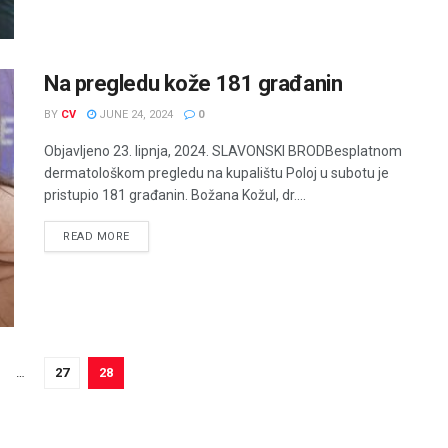
Na pregledu kože 181 građanin
BY
CV
JUNE 24, 2024
0
Objavljeno 23. lipnja, 2024. SLAVONSKI BRODBesplatnom
dermatološkom pregledu na kupalištu Poloj u subotu je
pristupio 181 građanin. Božana Kožul, dr....
READ MORE
…
27
28