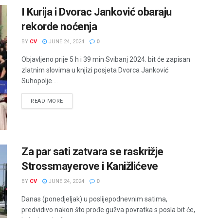
I Kurija i Dvorac Janković obaraju
rekorde noćenja
BY
CV
JUNE 24, 2024
0
Objavljeno prije 5 h i 39 min Svibanj 2024. bit će zapisan
zlatnim slovima u knjizi posjeta Dvorca Janković
Suhopolje....
READ MORE
Za par sati zatvara se raskrižje
Strossmayerove i Kanižlićeve
BY
CV
JUNE 24, 2024
0
Danas (ponedjeljak) u poslijepodnevnim satima,
predvidivo nakon što prođe gužva povratka s posla bit će,