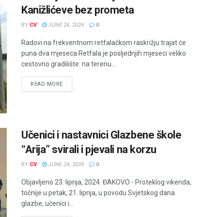
Kanižlićeve bez prometa
BY
CV
JUNE 24, 2024
0
Radovi na frekventnom retfalačkom raskrižju trajat će
puna dva mjeseca Retfala je posljednjih mjeseci veliko
cestovno gradilište: na terenu...
READ MORE
Učenici i nastavnici Glazbene škole
“Arija” svirali i pjevali na korzu
BY
CV
JUNE 24, 2024
0
Objavljeno 23. lipnja, 2024. ĐAKOVO - Proteklog vikenda,
točnije u petak, 21. lipnja, u povodu Svjetskog dana
glazbe, učenici i...