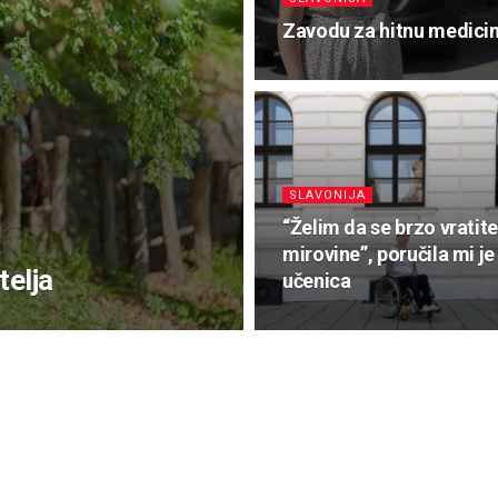
Zavodu za hitnu medicin
SLAVONIJA
“Želim da se brzo vratite
mirovine”, poručila mi je
telja
učenica