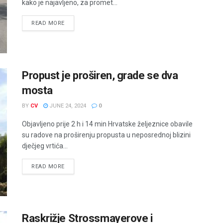
kako je najavljeno, za promet...
READ MORE
Propust je proširen, grade se dva
mosta
BY
CV
JUNE 24, 2024
0
Objavljeno prije 2 h i 14 min Hrvatske željeznice obavile
su radove na proširenju propusta u neposrednoj blizini
dječjeg vrtića...
READ MORE
Raskrižje Strossmayerove i