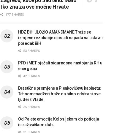
Zagrebu, kuće po Jadranu: Malo
tko zna za ove moćne Hrvate
177 SHARES
HDZ BiH ULOŽIO AMANDMANE Traže se
izmjene rezolucije o osudi napada na ustavni
poredak BiH
53 SHARES
PPD i MET ojačali sigurnosna nastojanja RH u
energetici
42 SHARES
Drastične promjene u Plenkovićevu kabinetu:
Tehnomenadžeri traže da hitno odstrani ove
ljude iz Vlade
35 SHARES
Od Palete emocija Kolosijekom do poticaja
istraživačkom duhu
31 SHARES