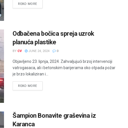
READ MORE
Odbačena bočica spreja uzrok
planuća plastike
BY
CV
JUNE 24, 2024
0
Objavljeno 23. lipnja, 2024. Zahvaljujući brzoj intervenciji
vatrogasaca, ali i betonskim barijerama oko otpada požar
je brzo lokaliziran i...
READ MORE
Šampion Bonavite graševina iz
Karanca