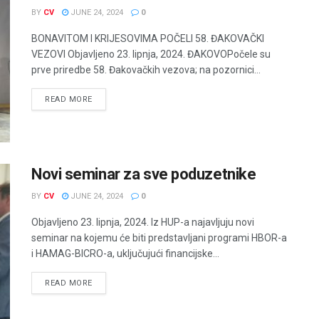
BY
CV
JUNE 24, 2024
0
BONAVITOM I KRIJESOVIMA POČELI 58. ĐAKOVAČKI
VEZOVI Objavljeno 23. lipnja, 2024. ĐAKOVOPočele su
prve priredbe 58. Đakovačkih vezova; na pozornici...
READ MORE
Novi seminar za sve poduzetnike
BY
CV
JUNE 24, 2024
0
Objavljeno 23. lipnja, 2024. Iz HUP-a najavljuju novi
seminar na kojemu će biti predstavljani programi HBOR-a
i HAMAG-BICRO-a, uključujući financijske...
READ MORE