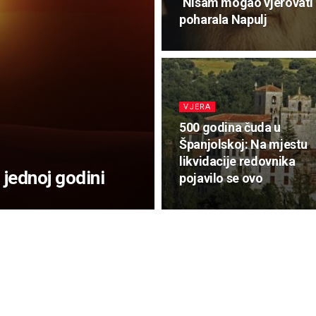
‘Nisam mogao vjerovati š
poharala Napulj
VJERA
500 godina čuda u
Španjolskoj: Na mjestu
likvidacije redovnika
 jednoj godini
pojavilo se ovo