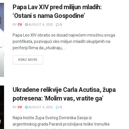
Papa Lav XIV pred milijun mladih:
‘Ostani s nama Gospodine’
BY
CV
AUGUST 4, 2025
0
Papa Leo XIV obratio se dosad najvećem mnoštvu svoga
pontifikata, pozivajući oko milijun mladih okupljenih na
periferiji Rima da „studiraju,...
READ MORE
Ukradene relikvije Carla Acutisa, župa
potresena: ‘Molim vas, vratite ga’
BY
CV
AUGUST 4, 2025
0
Napa Instite Župa Svetog Dominika Savija iz
argentinskog grada Paraná proživljava teške trenutke