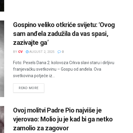
Gospino veliko otkriće svijetu: ‘Ovog
sam anđela zadužila da vas spasi,
zazivajte ga’
BY
CV
AUGUST 2, 2025
0
Foto: Pexels Dana 2. kolovoza Crkva slavi staru i dirljivu
franjevačku svetkovinu – Gospu od anđela. Ova
svetkovina potječe iz...
READ MORE
Ovoj molitvi Padre Pio najviše je
vjerovao: Molio ju je kad bi ga netko
zamolio za zagovor