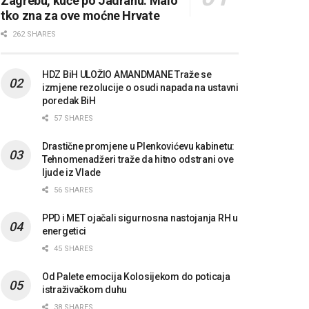
Zagrebu, kuće po Jadranu: Malo
tko zna za ove moćne Hrvate
262 SHARES
HDZ BiH ULOŽIO AMANDMANE Traže se
izmjene rezolucije o osudi napada na ustavni
poredak BiH
57 SHARES
Drastične promjene u Plenkovićevu kabinetu:
Tehnomenadžeri traže da hitno odstrani ove
ljude iz Vlade
56 SHARES
PPD i MET ojačali sigurnosna nastojanja RH u
energetici
45 SHARES
Od Palete emocija Kolosijekom do poticaja
istraživačkom duhu
38 SHARES