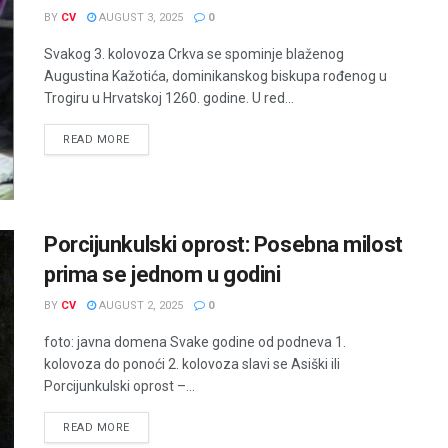
BY
CV
AUGUST 3, 2025
0
Svakog 3. kolovoza Crkva se spominje blaženog
Augustina Kažotića, dominikanskog biskupa rođenog u
Trogiru u Hrvatskoj 1260. godine. U red...
READ MORE
Porcijunkulski oprost: Posebna milost
prima se jednom u godini
BY
CV
AUGUST 2, 2025
0
foto: javna domena Svake godine od podneva 1.
kolovoza do ponoći 2. kolovoza slavi se Asiški ili
Porcijunkulski oprost –...
READ MORE