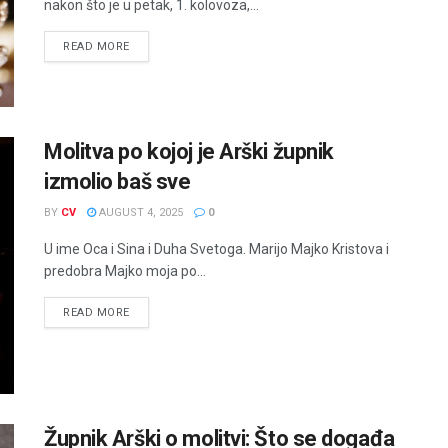
nakon što je u petak, 1. kolovoza,...
READ MORE
Molitva po kojoj je Arški župnik
izmolio baš sve
BY
CV
AUGUST 4, 2025
0
U ime Oca i Sina i Duha Svetoga. Marijo Majko Kristova i
predobra Majko moja po...
READ MORE
Župnik Arški o molitvi: Što se događa