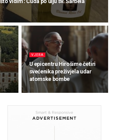
to vidim’: Čuda po ulju sv. Šarbela
VJERA
U epicentru Hirošime četiri
svećenika preživjela udar
atomske bombe