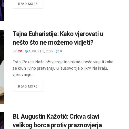
READ MORE
Tajna Euharistije: Kako vjerovati u
nešto što ne možemo vidjeti?
BY
CV
AUGUST 3, 2025
0
Foto: Pexels Naše oči vjerojatno nikada neće vidjeti kako
se kruh i vino pretvaraju u Isusovo tijelo i krv. Na kraju,
vjerovanje...
READ MORE
Bl. Augustin Kažotić: Crkva slavi
velikog borca protiv praznovjerja