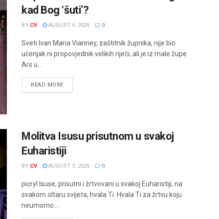
kad Bog ‘šuti’?
BY
CV
AUGUST 4, 2025
0
Sveti Ivan Maria Vianney, zaštitnik župnika, nije bio
učenjak ni propovjednik velikih riječi, ali je iz male župe
Ars u...
READ MORE
Molitva Isusu prisutnom u svakoj
Euharistiji
BY
CV
AUGUST 3, 2025
0
picryl Isuse, prisutni i žrtvovani u svakoj Euharistiji, na
svakom oltaru svijeta, hvala Ti. Hvala Ti za žrtvu koju
neumorno...