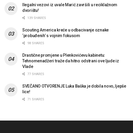
Ilegalni vezovi iz uvale Marić završili u reciklažnom
dvorištu!
139 SHARES
Scouting America kreće u odbacivanje oznake
‘probuđenih’ s vojnim fokusom
98 SHARES
Drastične promjene u Plenkovićevu kabinetu:
Tehnomenadžeri traže da hitno odstrani ove ljude iz
Vlade
77 SHARES
SVEČANO OTVORENJE Luka Baška je dobila novo, ljepše
lice!
71 SHARES