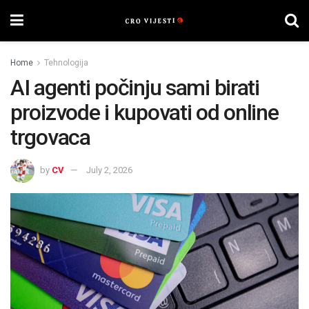
Home
Tehnologija
AI agenti počinju sami birati
proizvode i kupovati od online
trgovaca
by
CV
July 2, 2026