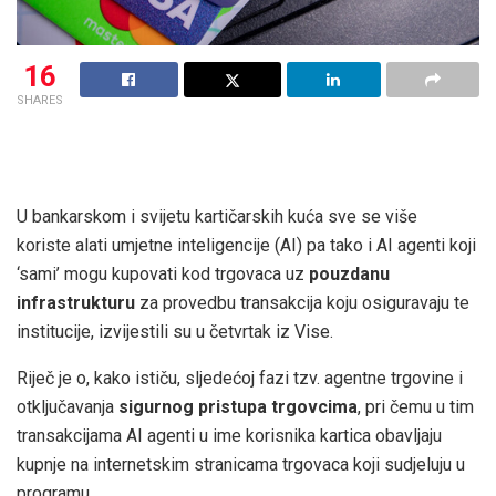
16
SHARES
U bankarskom i svijetu kartičarskih kuća sve se više
koriste alati umjetne inteligencije (AI) pa tako i AI agenti koji
‘sami’ mogu kupovati kod trgovaca uz
pouzdanu
infrastrukturu
za provedbu transakcija koju osiguravaju te
institucije, izvijestili su u četvrtak iz Vise.
Riječ je o, kako ističu, sljedećoj fazi tzv. agentne trgovine i
otključavanja
sigurnog pristupa trgovcima
, pri čemu u tim
transakcijama AI agenti u ime korisnika kartica obavljaju
kupnje na internetskim stranicama trgovaca koji sudjeluju u
programu.