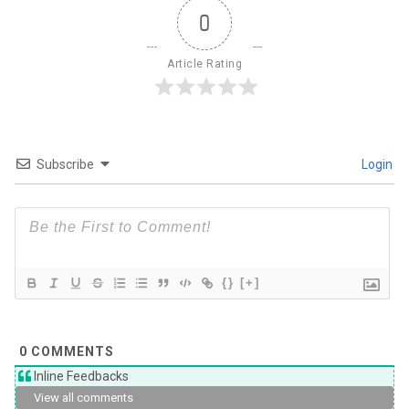
0
Article Rating
Subscribe
Login
{}
[+]
0
COMMENTS
Inline Feedbacks
View all comments