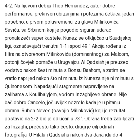
4-2. Na lijevom debiju Theo Hernandez, autor dobre
performanse, prekriven ubrzanjima i potezima četkica: jedan
posebno, u prvom poluvremenu, za glavu Milinkovića
Savića, sa Srbinom koji je pogodio siguran udarac
pronalazeći super kastele. Nunez se otključao u Saudijskoj
ligi, označavajući trenutni 1-1 ispod 49 ‘. Akcija rođena iz
filtra na otvorenom Milinkovića (dominantnog) za Malcom,
potonji čovjek pomaže u Urugvajcu. Al Qadsiah je preuzeo
vodstvo nakon šest minuta s Bonsu Baahom, a zatim se
vratio naprijed nakon što ni minutu iz Nuneza nije ni minutu s
Quinonesom. Napadajući stagmente napravljene na
zalihama s Koulibalyjem, vođom Inzaghijeve obrane. Nije
baš dobro Cancelo, još uvijek nezrelo kada je u pitanju
obrana. Ruben Neves (osvojio Milinković) koji je rezultat
postavio na 2-2 bio je odlučan u 73 ‘. Obrana treba zabilježiti
za Inzaghi, prečesto tako često: drugi je cilj odmah
fotografija. U Hilalu i Qadsiahu nakon dva dana idu do 4