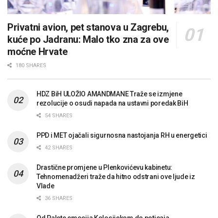
Privatni avion, pet stanova u Zagrebu,
kuće po Jadranu: Malo tko zna za ove
moćne Hrvate
180 SHARES
HDZ BiH ULOŽIO AMANDMANE Traže se izmjene
rezolucije o osudi napada na ustavni poredak BiH
54 SHARES
PPD i MET ojačali sigurnosna nastojanja RH u energetici
42 SHARES
Drastične promjene u Plenkovićevu kabinetu:
Tehnomenadžeri traže da hitno odstrani ove ljude iz
Vlade
36 SHARES