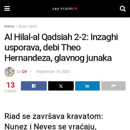
Home
Strani Sport
Al Hilal-al Qadsiah 2-2: Inzaghi
usporava, debi Theo
Hernandeza, glavnog junaka
by
CV
September 14, 2025
13
SHARES
Riad se završava kravatom:
Nunez i Neves se vraćaju,