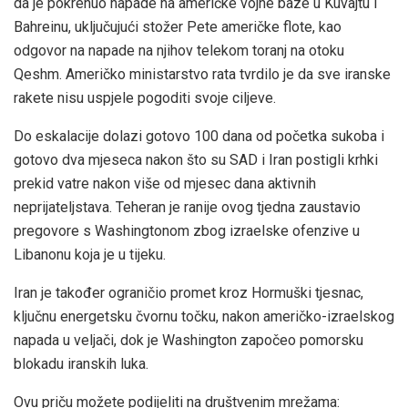
da je pokrenuo napade na američke vojne baze u Kuvajtu i
Bahreinu, uključujući stožer Pete američke flote, kao
odgovor na napade na njihov telekom toranj na otoku
Qeshm. Američko ministarstvo rata tvrdilo je da sve iranske
rakete nisu uspjele pogoditi svoje ciljeve.
Do eskalacije dolazi gotovo 100 dana od početka sukoba i
gotovo dva mjeseca nakon što su SAD i Iran postigli krhki
prekid vatre nakon više od mjesec dana aktivnih
neprijateljstava. Teheran je ranije ovog tjedna zaustavio
pregovore s Washingtonom zbog izraelske ofenzive u
Libanonu koja je u tijeku.
Iran je također ograničio promet kroz Hormuški tjesnac,
ključnu energetsku čvornu točku, nakon američko-izraelskog
napada u veljači, dok je Washington započeo pomorsku
blokadu iranskih luka.
Ovu priču možete podijeliti na društvenim mrežama: