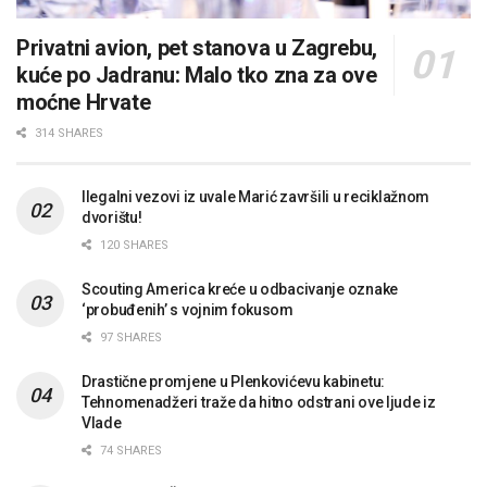
Privatni avion, pet stanova u Zagrebu,
kuće po Jadranu: Malo tko zna za ove
moćne Hrvate
314 SHARES
Ilegalni vezovi iz uvale Marić završili u reciklažnom
dvorištu!
120 SHARES
Scouting America kreće u odbacivanje oznake
‘probuđenih’ s vojnim fokusom
97 SHARES
Drastične promjene u Plenkovićevu kabinetu:
Tehnomenadžeri traže da hitno odstrani ove ljude iz
Vlade
74 SHARES