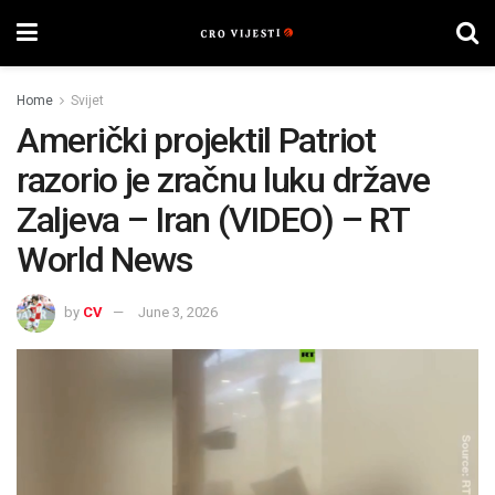
Home
Svijet
Američki projektil Patriot
razorio je zračnu luku države
Zaljeva – Iran (VIDEO) – RT
World News
by
CV
June 3, 2026