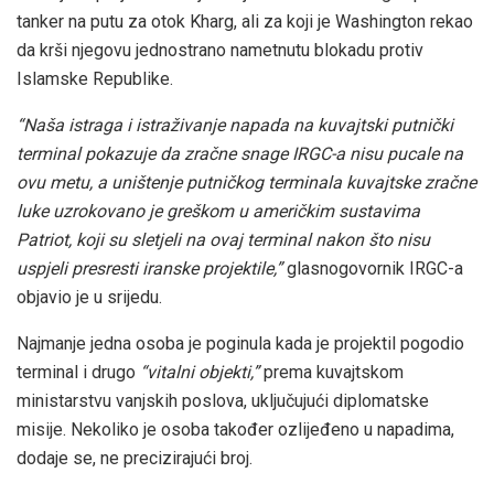
tanker na putu za otok Kharg, ali za koji je Washington rekao
da krši njegovu jednostrano nametnutu blokadu protiv
Islamske Republike.
“Naša istraga i istraživanje napada na kuvajtski putnički
terminal pokazuje da zračne snage IRGC-a nisu pucale na
ovu metu, a uništenje putničkog terminala kuvajtske zračne
luke uzrokovano je greškom u američkim sustavima
Patriot, koji su sletjeli na ovaj terminal nakon što nisu
uspjeli presresti iranske projektile,”
glasnogovornik IRGC-a
objavio je u srijedu.
Najmanje jedna osoba je poginula kada je projektil pogodio
terminal i drugo
“vitalni objekti,”
prema kuvajtskom
ministarstvu vanjskih poslova, uključujući diplomatske
misije. Nekoliko je osoba također ozlijeđeno u napadima,
dodaje se, ne precizirajući broj.