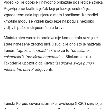
Video koji je dobio RT navodno prikazuje posljedice štrajka.
Pojavljuje se kratki isječak koji prikazuje unutrašnjost
zgrade terminala ispunjenu dimom i prašinom. Komadići
krhotina mogu se vidjeti kako leže na podu s nekoliko
vidljivih požara, uključujući i na krovu.
Ministarstvo vanjskih poslova nije komentiralo razmjere
štete nanesene zračnoj luci. Osudila je ono što je nazivala
Iranom
“agresivni napadi”
i krivio za to
“povećana
eskalacija”
i
“povišena napetost”
na Bliskom istoku.
Također je upozorio da Kuvajt
“zadržava svoje puno i
inherentno pravo”
odgovoriti.
Iranski Korpus čuvara islamske revolucije (IRGC) izjavio je