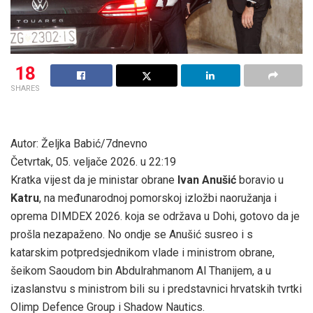
18
SHARES
Autor: Željka Babić/7dnevno
Četvrtak, 05. veljače 2026. u 22:19
Kratka vijest da je ministar obrane
Ivan Anušić
boravio u
Katru
, na međunarodnoj pomorskoj izložbi naoružanja i
oprema DIMDEX 2026. koja se održava u Dohi, gotovo da je
prošla nezapaženo. No ondje se Anušić susreo i s
katarskim potpredsjednikom vlade i ministrom obrane,
šeikom Saoudom bin Abdulrahmanom Al Thanijem, a u
izaslanstvu s ministrom bili su i predstavnici hrvatskih tvrtki
Olimp Defence Group i Shadow Nautics.