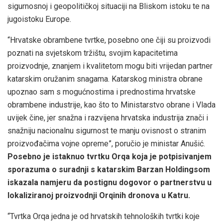
sigurnosnoj i geopolitičkoj situaciji na Bliskom istoku te na
jugoistoku Europe.
“Hrvatske obrambene tvrtke, posebno one čiji su proizvodi
poznati na svjetskom tržištu, svojim kapacitetima
proizvodnje, znanjem i kvalitetom mogu biti vrijedan partner
katarskim oružanim snagama. Katarskog ministra obrane
upoznao sam s mogućnostima i prednostima hrvatske
obrambene industrije, kao što to Ministarstvo obrane i Vlada
uvijek čine, jer snažna i razvijena hrvatska industrija znači i
snažniju nacionalnu sigurnost te manju ovisnost o stranim
proizvođačima vojne opreme”, poručio je ministar Anušić.
Posebno je istaknuo tvrtku Orqa koja je potpisivanjem
sporazuma o suradnji s katarskim Barzan Holdingsom
iskazala namjeru da postignu dogovor o partnerstvu u
lokaliziranoj proizvodnji Orqinih dronova u Katru.
“Tvrtka Orqa jedna je od hrvatskih tehnoloških tvrtki koje