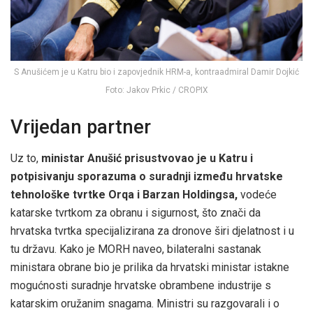
S Anušićem je u Katru bio i zapovjednik HRM-a, kontraadmiral Damir Dojkić
Foto: Jakov Prkic / CROPIX
Vrijedan partner
Uz to,
ministar Anušić prisustvovao je u Katru i
potpisivanju sporazuma o suradnji između hrvatske
tehnološke tvrtke Orqa i Barzan Holdingsa,
vodeće
katarske tvrtkom za obranu i sigurnost, što znači da
hrvatska tvrtka specijalizirana za dronove širi djelatnost i u
tu državu. Kako je MORH naveo, bilateralni sastanak
ministara obrane bio je prilika da hrvatski ministar istakne
mogućnosti suradnje hrvatske obrambene industrije s
katarskim oružanim snagama. Ministri su razgovarali i o