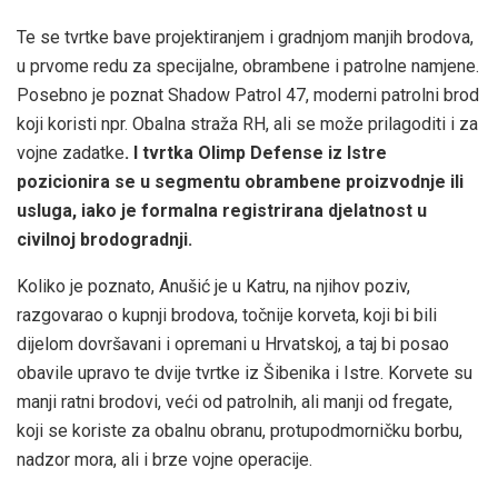
Te se tvrtke bave projektiranjem i gradnjom manjih brodova,
u prvome redu za specijalne, obrambene i patrolne namjene.
Posebno je poznat Shadow Patrol 47, moderni patrolni brod
koji koristi npr. Obalna straža RH, ali se može prilagoditi i za
vojne zadatke
. I tvrtka Olimp Defense iz Istre
pozicionira se u segmentu obrambene proizvodnje ili
usluga, iako je formalna registrirana djelatnost u
civilnoj brodogradnji.
Koliko je poznato, Anušić je u Katru, na njihov poziv,
razgovarao o kupnji brodova, točnije korveta, koji bi bili
dijelom dovršavani i opremani u Hrvatskoj, a taj bi posao
obavile upravo te dvije tvrtke iz Šibenika i Istre. Korvete su
manji ratni brodovi, veći od patrolnih, ali manji od fregate,
koji se koriste za obalnu obranu, protupodmorničku borbu,
nadzor mora, ali i brze vojne operacije.