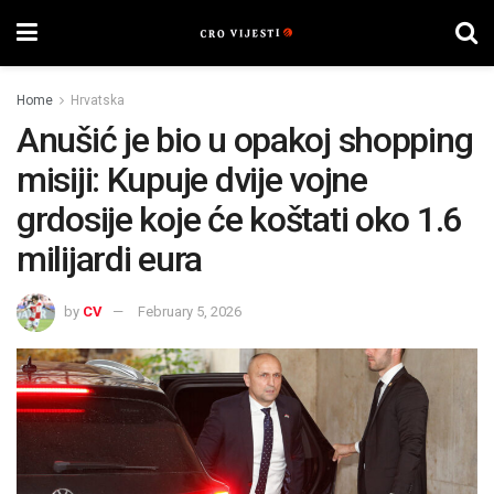
Home
Hrvatska
Anušić je bio u opakoj shopping
misiji: Kupuje dvije vojne
grdosije koje će koštati oko 1.6
milijardi eura
by
CV
February 5, 2026