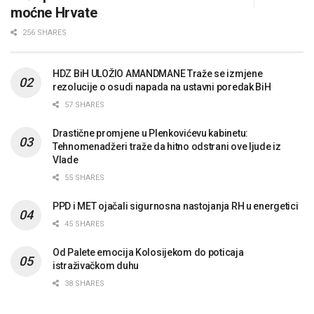
moćne Hrvate
256 SHARES
HDZ BiH ULOŽIO AMANDMANE Traže se izmjene
rezolucije o osudi napada na ustavni poredak BiH
57 SHARES
Drastične promjene u Plenkovićevu kabinetu:
Tehnomenadžeri traže da hitno odstrani ove ljude iz
Vlade
55 SHARES
PPD i MET ojačali sigurnosna nastojanja RH u energetici
45 SHARES
Od Palete emocija Kolosijekom do poticaja
istraživačkom duhu
38 SHARES