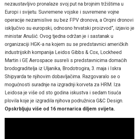
nezaustavljivo pronalaze svoj put na brojnim tržištima u
Europi i svijetu. Suvremene vojske i suvremene vojne
operacije nezamislive su bez FPV dronova, a Orqini dronovi
isključivo su europski, odnosno hrvatski proizvod”, izjavio je
ministar Anušić. Ovog tjedna održan je i sastanak u
organizaciji HGK-a na kojem su se predstavnici američkih
industrijskih kompanija Leidos Gibbs & Cox, Lockheed
Martin i GE Aerospace susreli s predstavnicima domaćih
brodograditelja iz Uljanika, Brodotrogira, 3. maja i Iskra
Shipyarda te njihovim dobavljačima. Razgovaralo se o
mogućnosti suradnje na izgradnji korveta za HRM. Iza
Leidosa je više od sto godina iskustva i sedam tisuća
plovila koje je izgradila njihova podružnica G&C Design.
Opskrbljuju više od 16 mornarica diljem svijeta.