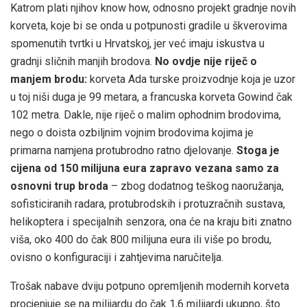
Katrom plati njihov know how, odnosno projekt gradnje novih
korveta, koje bi se onda u potpunosti gradile u škverovima
spomenutih tvrtki u Hrvatskoj, jer već imaju iskustva u
gradnji sličnih manjih brodova.
No ovdje nije riječ o
manjem brodu:
korveta Ada turske proizvodnje koja je uzor
u toj niši duga je 99 metara, a francuska korveta Gowind čak
102 metra. Dakle, nije riječ o malim ophodnim brodovima,
nego o doista ozbiljnim vojnim brodovima kojima je
primarna namjena protubrodno ratno djelovanje.
Stoga je
cijena od 150 milijuna eura zapravo vezana samo za
osnovni trup broda
– zbog dodatnog teškog naoružanja,
sofisticiranih radara, protubrodskih i protuzračnih sustava,
helikoptera i specijalnih senzora, ona će na kraju biti znatno
viša, oko 400 do čak 800 milijuna eura ili više po brodu,
ovisno o konfiguraciji i zahtjevima naručitelja.
Trošak nabave dviju potpuno opremljenih modernih korveta
procjenjuje se na milijardu do čak 1,6 milijardi ukupno, što