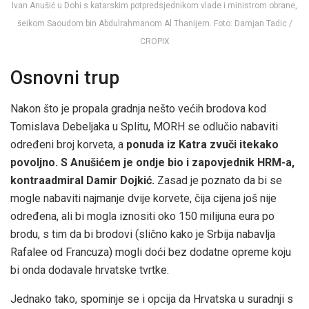
Ivan Anušić u Dohi s katarskim potpredsjednikom vlade i ministrom obrane,
šeikom Saoudom bin Abdulrahmanom Al Thanijem. Foto: Damjan Tadic /
CROPIX
Osnovni trup
Nakon što je propala gradnja nešto većih brodova kod
Tomislava Debeljaka u Splitu, MORH se odlučio nabaviti
određeni broj korveta, a
ponuda iz Katra zvuči itekako
povoljno. S Anušićem je ondje bio i zapovjednik HRM-a,
kontraadmiral Damir Dojkić.
Zasad je poznato da bi se
mogle nabaviti najmanje dvije korvete, čija cijena još nije
određena, ali bi mogla iznositi oko 150 milijuna eura po
brodu, s tim da bi brodovi (slično kako je Srbija nabavlja
Rafalee od Francuza) mogli doći bez dodatne opreme koju
bi onda dodavale hrvatske tvrtke.
Jednako tako, spominje se i opcija da Hrvatska u suradnji s