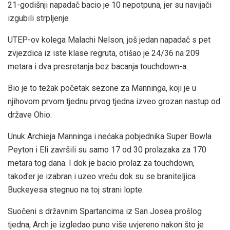
21-godišnji napadač bacio je 10 nepotpuna, jer su navijači
izgubili strpljenje
UTEP-ov kolega Malachi Nelson, još jedan napadač s pet
zvjezdica iz iste klase regruta, otišao je 24/36 na 209
metara i dva presretanja bez bacanja touchdown-a.
Bio je to težak početak sezone za Manninga, koji je u
njihovom prvom tjednu prvog tjedna izveo grozan nastup od
države Ohio.
Unuk Archieja Manninga i nećaka pobjednika Super Bowla
Peyton i Eli završili su samo 17 od 30 prolazaka za 170
metara tog dana. I dok je bacio prolaz za touchdown,
također je izabran i uzeo vreću dok su se braniteljica
Buckeyesa stegnuo na toj strani lopte.
Suočeni s državnim Spartancima iz San Josea prošlog
tjedna, Arch je izgledao puno više uvjereno nakon što je