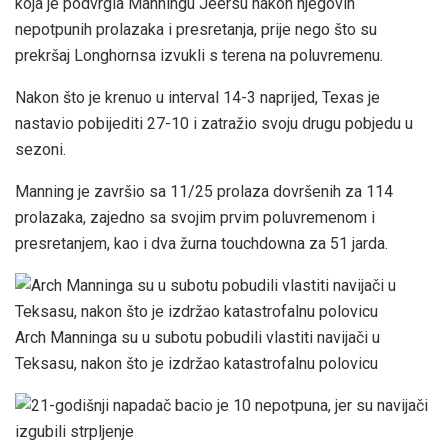
koja je podvrgla Manningu Jeersu nakon njegovih
nepotpunih prolazaka i presretanja, prije nego što su
prekršaj Longhornsa izvukli s terena na poluvremenu.
Nakon što je krenuo u interval 14-3 naprijed, Texas je
nastavio pobijediti 27-10 i zatražio svoju drugu pobjedu u
sezoni.
Manning je završio sa 11/25 prolaza dovršenih za 114
prolazaka, zajedno sa svojim prvim poluvremenom i
presretanjem, kao i dva žurna touchdowna za 51 jarda.
Arch Manninga su u subotu pobudili vlastiti navijači u
Teksasu, nakon što je izdržao katastrofalnu polovicu