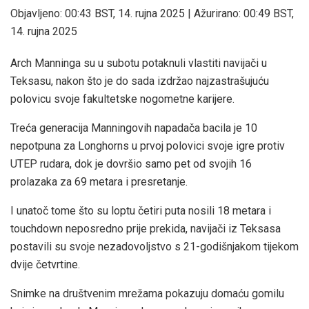
Objavljeno:
00:43 BST, 14. rujna 2025
|
Ažurirano:
00:49 BST,
14. rujna 2025
Arch Manninga su u subotu potaknuli vlastiti navijači u
Teksasu, nakon što je do sada izdržao najzastrašujuću
polovicu svoje fakultetske nogometne karijere.
Treća generacija Manningovih napadača bacila je 10
nepotpuna za Longhorns u prvoj polovici svoje igre protiv
UTEP rudara, dok je dovršio samo pet od svojih 16
prolazaka za 69 metara i presretanje.
I unatoč tome što su loptu četiri puta nosili 18 metara i
touchdown neposredno prije prekida, navijači iz Teksasa
postavili su svoje nezadovoljstvo s 21-godišnjakom tijekom
dvije četvrtine.
Snimke na društvenim mrežama pokazuju domaću gomilu