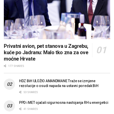
Privatni avion, pet stanova u Zagrebu,
kuće po Jadranu: Malo tko zna za ove
moćne Hrvate
177 SHARES
HDZ BiH ULOŽIO AMANDMANE Traže se izmjene
rezolucije o osudi napada na ustavni poredak BiH
53 SHARES
PPD i MET ojačali sigurnosna nastojanja RH u energetici
41 SHARES