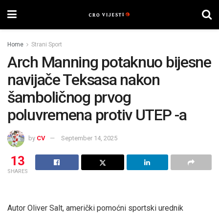
Home
Strani Sport
Arch Manning potaknuo bijesne
navijače Teksasa nakon
šamboličnog prvog
poluvremena protiv UTEP -a
by
CV
September 14, 2025
13
SHARES
Autor Oliver Salt, američki pomoćni sportski urednik