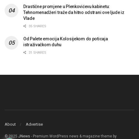
Drastične promjene u Plenkovićevu kabinetu:
Tehnomenadžeri traže da hitno odstrani ove ljude iz
Vlade
35 SHARES
Od Palete emocija Kolosijekom do poticaja
istraživačkom duhu
31 SHARES
About
Advertise
© 2025
JNews
- Premium WordPress news & magazine theme by