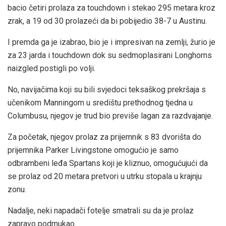
bacio četiri prolaza za touchdown i stekao 295 metara kroz
zrak, a 19 od 30 prolazeći da bi pobijedio 38-7 u Austinu.
I premda ga je izabrao, bio je i impresivan na zemlji, žurio je
za 23 jarda i touchdown dok su sedmoplasirani Longhorns
naizgled postigli po volji.
No, navijačima koji su bili svjedoci teksaškog prekršaja s
učenikom Manningom u središtu prethodnog tjedna u
Columbusu, njegov je trud bio previše lagan za razdvajanje.
Za početak, njegov prolaz za prijemnik s 83 dvorišta do
prijemnika Parker Livingstone omogućio je samo
odbrambeni leđa Spartans koji je kliznuo, omogućujući da
se prolaz od 20 metara pretvori u utrku stopala u krajnju
zonu.
Nadalje, neki napadači fotelje smatrali su da je prolaz
zapravo podmukao.