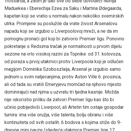
Trossarda, a zatim je dao sve od sebe dovodeći Nonija
Maduekea i Eberechija Ezea za Saku i Martina Ødegaarda,
kapetan koji se vratio u normalu nakon nekoliko svemirskih
utrka. Promjene su poslužile da vrate živost Arsenalovu
napadu koji se izgubio u Liverpoolovoj mreži, a ne da im
pomognu pronaći gol koji bi zatvorio Premier ligu. Ponovno
pokretanje s Redsima tračak je normalnosti u prvom dijelu
sezone na vrlo visokoj razini za Topnike: od 31. kolovoza,
od poraza u prvoj utakmici protiv Liverpoola koji je odlučen
magijom Dominika Szoboszlaija, Arsenal je izgubio samo
jednom u svim natjecanjima, protiv Aston Ville 6. prosinca,
ali od tada su vratili Emeryjevu momčad na njihovo mjesto
dominirajući nad njima u uzvratu tri tjedna kasnije. Možda
nije iskoristio priliku da zatvori Premier ligu kao što bi
učinio pobijedivši Liverpool, ali Artetin tim ostaje gospodar
turnira: ima više oružja, više talenta, bolju obranu i više
kontinuiteta od svih ostalih. 6 bodova s ​​kojima stiže do 9-
dnevne mini pauze (sljedeća utakmica Premier lige 17.