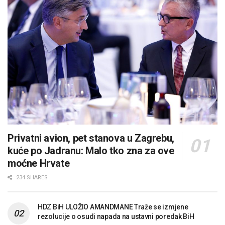
Privatni avion, pet stanova u Zagrebu,
kuće po Jadranu: Malo tko zna za ove
moćne Hrvate
234 SHARES
HDZ BiH ULOŽIO AMANDMANE Traže se izmjene
rezolucije o osudi napada na ustavni poredak BiH