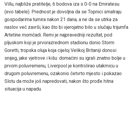
Villu, najbliže pratitelje, 6 bodova iza s 0-0 na Emiratesu
(evo tabele). Prednost je dovoljna da se Topnici smatraju
gospodarima turnira nakon 21 dana, a ne da se utrka za
naslov već završi, kao što bi vjerojatno bilo u slučaju trijumfa
Artetine momčadi. Remi je najpravedniji rezultat, pod
pljuskom koji je prvorazrednom stadionu donio Storm
Goretti, tropska oluja koja cijeloj Velikoj Britaniji donosi
snijeg, jake vjetrove i kišu: domaćini su igrali znatno bolje u
prvom poluvremenu, Liverpool je kontrolirao utakmicu u
drugom poluvremenu, ozakonio četvrto mjesto i pokazao
Slotu da može još napredovati, nakon što prođe hitna
situacija u napadu.