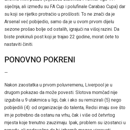
siječnja, ali između su FA Cup i polufinale Carabao Cupa) dar
su koji se rijetko protraćio u prošlosti. To ne znači da je
Arsenal već pobijedio, samo da je u ovom prvom dijelu
sezone prošao bolje od ostalih, igrajući na višoj razini. Da
biste prekinuli post koji je trajao 22 godine, morat ćete to
nastaviti činiti.
PONOVNO POKRENI
—
Nakon zaostatka u prvom poluvremenu, Liverpool je u
drugom pokazao da može povesti. Slotova momčad nije
izgubila u 9 utakmica u ligi, čak i ako su remizirali (5) nego
pobijedili (4): od organizacije do talenta, Redsi imaju sve što
im je potrebno da ostanu na vrhu, čak i više od četvrtog
mjesta koje trenutno zauzimaju. Ipak, problem su izostanci u