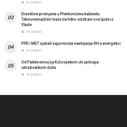
56 SHARES
Drastične promjene u Plenkovićevu kabinetu:
Tehnomenadžeri traže da hitno odstrani ove ljude iz
Vlade
49 SHARES
PPD i MET ojačali sigurnosna nastojanja RH u energetici
44 SHARES
Od Palete emocija Kolosijekom do poticaja
istraživačkom duhu
35 SHARES