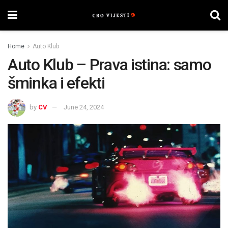
Home
Auto Klub
Auto Klub – Prava istina: samo
šminka i efekti
by
CV
June 24, 2024