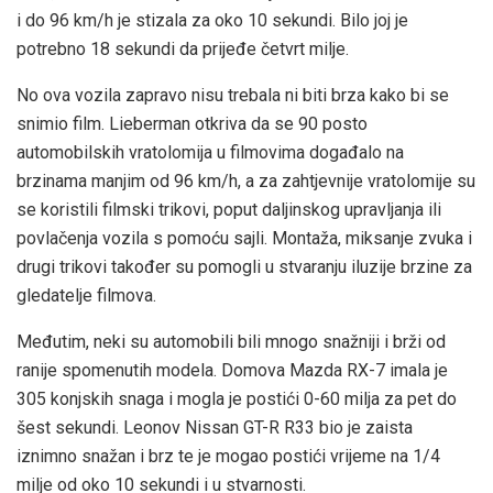
i do 96 km/h je stizala za oko 10 sekundi. Bilo joj je
potrebno 18 sekundi da prijeđe četvrt milje.
No ova vozila zapravo nisu trebala ni biti brza kako bi se
snimio film. Lieberman otkriva da se 90 posto
automobilskih vratolomija u filmovima događalo na
brzinama manjim od 96 km/h, a za zahtjevnije vratolomije su
se koristili filmski trikovi, poput daljinskog upravljanja ili
povlačenja vozila s pomoću sajli. Montaža, miksanje zvuka i
drugi trikovi također su pomogli u stvaranju iluzije brzine za
gledatelje filmova.
Međutim, neki su automobili bili mnogo snažniji i brži od
ranije spomenutih modela. Domova Mazda RX-7 imala je
305 konjskih snaga i mogla je postići 0-60 milja za pet do
šest sekundi. Leonov Nissan GT-R R33 bio je zaista
iznimno snažan i brz te je mogao postići vrijeme na 1/4
milje od oko 10 sekundi i u stvarnosti.