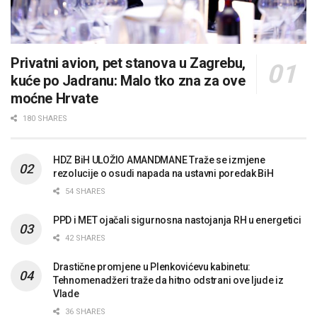
Privatni avion, pet stanova u Zagrebu,
kuće po Jadranu: Malo tko zna za ove
moćne Hrvate
180 SHARES
HDZ BiH ULOŽIO AMANDMANE Traže se izmjene
rezolucije o osudi napada na ustavni poredak BiH
54 SHARES
PPD i MET ojačali sigurnosna nastojanja RH u energetici
42 SHARES
Drastične promjene u Plenkovićevu kabinetu:
Tehnomenadžeri traže da hitno odstrani ove ljude iz
Vlade
36 SHARES