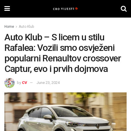
Home
Auto Klub
Auto Klub – S licem u stilu
Rafalea: Vozili smo osvježeni
popularni Renaultov crossover
Captur, evo i prvih dojmova
by
CV
June 23, 2024