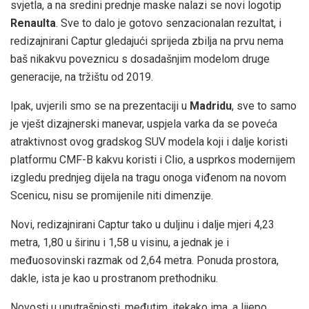
svjetla, a na sredini prednje maske nalazi se novi logotip
Renaulta
. Sve to dalo je gotovo senzacionalan rezultat, i
redizajnirani Captur gledajući sprijeda zbilja na prvu nema
baš nikakvu poveznicu s dosadašnjim modelom druge
generacije, na tržištu od 2019.
Ipak, uvjerili smo se na prezentaciji u
Madridu
, sve to samo
je vješt dizajnerski manevar, uspjela varka da se poveća
atraktivnost ovog gradskog SUV modela koji i dalje koristi
platformu CMF-B kakvu koristi i Clio, a usprkos modernijem
izgledu prednjeg dijela na tragu onoga viđenom na novom
Scenicu, nisu se promijenile niti dimenzije.
Novi, redizajnirani Captur tako u duljinu i dalje mjeri 4,23
metra, 1,80 u širinu i 1,58 u visinu, a jednak je i
međuosovinski razmak od 2,64 metra. Ponuda prostora,
dakle, ista je kao u prostranom prethodniku.
Novosti u unutrašnjosti, međutim, itekako ima, a lijepo