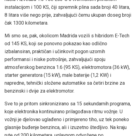
instalacijom i 100 KS, čiji spremnik plina sada broji 40 litara,
8 litara više nego prije, zahvaljujući čemu ukupan doseg broji
čak 1300 kilometara.
Mi smo se, pak, okolicom Madrida vozili s hibridom E-Tech
od 145 KS, koji se ponovno pokazao kao odlično
izbalansiran, praktičan i učinkovit pogon uzornih
performansi i niske potrošnje, zahvaljujući spoju
atmosferskog benzinca 1.6 (95 KS), elektromotora (36 kW),
starter generatora (15 kW), male baterije (1,2 KW) i
napredne, tehnički složene automatike sa četiri brzine za
benzinski i dvije za elektromotor.
Sve to je pritom sinkronizirano sa 15 sekundarnih programa,
koje elektronika kontinuirano prilagođava ritmu vožnje. U
vožnji je djelovao uglađeno i primjereno tiho, uz tek poneko
glasnije buđenje benzinca, ali i izuzetno štedljivo. Na kraju
rute od 200 kilometara, uglavnom odvožene po