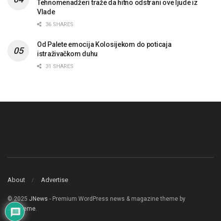
Tehnomenadžeri traže da hitno odstrani ove ljude iz
Vlade
36 SHARES
Od Palete emocija Kolosijekom do poticaja
istraživačkom duhu
31 SHARES
About
Advertise
© 2025
JNews
- Premium WordPress news & magazine theme by
Jegtheme
.