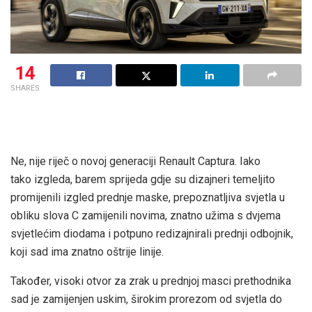
14
SHARES
Ne, nije riječ o novoj generaciji Renault Captura. Iako
tako izgleda, barem sprijeda gdje su dizajneri temeljito
promijenili izgled prednje maske, prepoznatljiva svjetla u
obliku slova C zamijenili novima, znatno užima s dvjema
svjetlećim diodama i potpuno redizajnirali prednji odbojnik,
koji sad ima znatno oštrije linije.
Također, visoki otvor za zrak u prednjoj masci prethodnika
sad je zamijenjen uskim, širokim prorezom od svjetla do