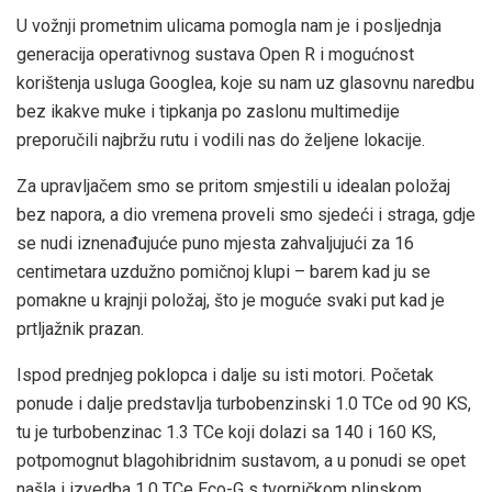
U vožnji prometnim ulicama pomogla nam je i posljednja
generacija operativnog sustava Open R i mogućnost
korištenja usluga Googlea, koje su nam uz glasovnu naredbu
bez ikakve muke i tipkanja po zaslonu multimedije
preporučili najbržu rutu i vodili nas do željene lokacije.
Za upravljačem smo se pritom smjestili u idealan položaj
bez napora, a dio vremena proveli smo sjedeći i straga, gdje
se nudi iznenađujuće puno mjesta zahvaljujući za 16
centimetara uzdužno pomičnoj klupi – barem kad ju se
pomakne u krajnji položaj, što je moguće svaki put kad je
prtljažnik prazan.
Ispod prednjeg poklopca i dalje su isti motori. Početak
ponude i dalje predstavlja turbobenzinski 1.0 TCe od 90 KS,
tu je turbobenzinac 1.3 TCe koji dolazi sa 140 i 160 KS,
potpomognut blagohibridnim sustavom, a u ponudi se opet
našla i izvedba 1.0 TCe Eco-G s tvorničkom plinskom