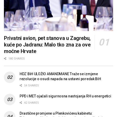
Privatni avion, pet stanova u Zagrebu,
kuće po Jadranu: Malo tko zna za ove
moćne Hrvate
180 SHARES
HDZ BiH ULOŽIO AMANDMANE Traže se izmjene
rezolucije o osudi napada na ustavni poredak BiH
54 SHARES
PPD i MET ojačali sigurnosna nastojanja RH u energetici
42 SHARES
Drastične promjene u Plenkovićevu kabinetu: