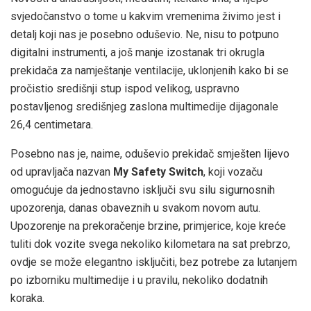
svjedočanstvo o tome u kakvim vremenima živimo jest i
detalj koji nas je posebno oduševio. Ne, nisu to potpuno
digitalni instrumenti, a još manje izostanak tri okrugla
prekidača za namještanje ventilacije, uklonjenih kako bi se
pročistio središnji stup ispod velikog, uspravno
postavljenog središnjeg zaslona multimedije dijagonale
26,4 centimetara.
Posebno nas je, naime, oduševio prekidač smješten lijevo
od upravljača nazvan
My Safety Switch
, koji vozaču
omogućuje da jednostavno isključi svu silu sigurnosnih
upozorenja, danas obaveznih u svakom novom autu.
Upozorenje na prekoračenje brzine, primjerice, koje kreće
tuliti dok vozite svega nekoliko kilometara na sat prebrzo,
ovdje se može elegantno isključiti, bez potrebe za lutanjem
po izborniku multimedije i u pravilu, nekoliko dodatnih
koraka.