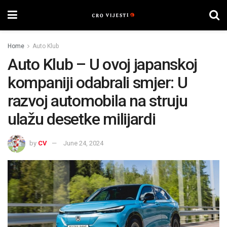
Home
Auto Klub
Auto Klub – U ovoj japanskoj
kompaniji odabrali smjer: U
razvoj automobila na struju
ulažu desetke milijardi
by
CV
June 24, 2024