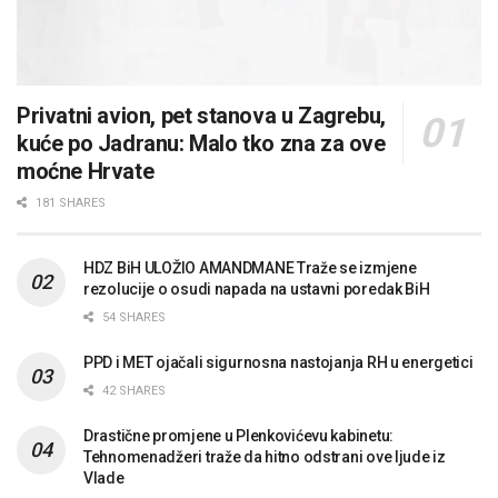
Privatni avion, pet stanova u Zagrebu,
kuće po Jadranu: Malo tko zna za ove
moćne Hrvate
181 SHARES
HDZ BiH ULOŽIO AMANDMANE Traže se izmjene
rezolucije o osudi napada na ustavni poredak BiH
54 SHARES
PPD i MET ojačali sigurnosna nastojanja RH u energetici
42 SHARES
Drastične promjene u Plenkovićevu kabinetu:
Tehnomenadžeri traže da hitno odstrani ove ljude iz
Vlade