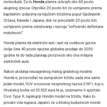
motocikala. Za to
Honda
planira izdvojiti oko 60 posto
ukupnog iznosa. Otprilike 20 posto bit će usmjereno prema
kapitalnim izdacima na ključnim tržištima poput Sjedinjenih
Država, Kanade i Japana, dok će preostalih 20 posto biti
usmjereno prema istraživanju i razvoju “softverski definirane
mobilnosti”.
Honda planira da električni auti i auti na vodikove gorive
ćelije čine 40 posto njezine globalne prodaje do 2030.
godine te do tada planiraju proizvesti oko dva milijuna
električnih auta.
Nakon ukidanja neuspješnog malog gradskog modela
Honda e, proizvođač ne europskom tržištu sada ima samo
jedan model, SUV crossover nespretnog naziva E:NY1, koji u
Hrvatskoj košta od 53.920 eura te je, izuzmemo li sportski
Civic Type R, najskuplji Hondin model na tržištu. Kako bi
privukli više kupaca Japanci će u bliskoj budućnosti morati