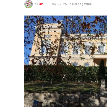
by
CV
July 7, 2026
in
Hercegovina