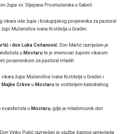
kom župe sv. Stjepana Prvomučenika u Gabeli.
g vikara iste župe i biskupijskog povjerenika za pastoral
 župi Mučeništva Ivana Krstitelja u Gradini.
rtić
i
don Luka Cvitanović
. Don Martić razriješen je
vanđelista u
Mostaru
te je imenovan župnim vikarom
kim povjerenikom za pastoral mladih.
vikara župe Mučeništva Ivana Krstitelja u Gradini i
e Majke Crkve
u
Mostaru
te voditeljem katedralnog
i evanđelista u
Mostaru
, gdje je mladomisnik don
Don Vinko Puljić razriješen je službe župnog upravitelja