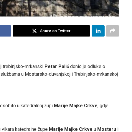
Share on Twitter
lj trebinjsko-mrkanski
Petar Palić
donio je odluke o
m službama u Mostarsko-duvanjskoj i Trebinjsko-mrkanskoj
 osobito u katedralnoj župi
Marije Majke Crkve
, gdje
g vikara katedralne župe
Marije Majke Crkve
u
Mostaru
i