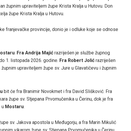
an župnim upraviteljem župe Krista Kralja u Hutovu. Don
elja župe Krista Kralja u Hutovu.
ke franjevačke provincije, donio je i odluke koje se odnose
ostaru
.
Fra Andrija Majić
razriješen je službe župnog
do 1. listopada 2026. godine.
Fra Robert Jolić
razriješen
n župnim upraviteljem župe sv. Jure u Glavatičevu i župnim
u
bit će fra Branimir Novokmet i fra David Slišković. Fra
ara župe sv. Stjepana Prvomučenika u Čerinu, dok je fra
u u
Mostaru
.
 župe sv. Jakova apostola u Međugorju, a fra Marin Mikulić
 župnim vikarom župe sv. Stjepana Prvomučenika u Čerinu.