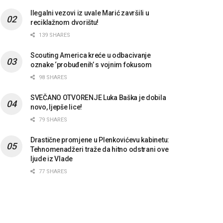
Ilegalni vezovi iz uvale Marić završili u
reciklažnom dvorištu!
139 SHARES
Scouting America kreće u odbacivanje
oznake ‘probuđenih’ s vojnim fokusom
98 SHARES
SVEČANO OTVORENJE Luka Baška je dobila
novo, ljepše lice!
79 SHARES
Drastične promjene u Plenkovićevu kabinetu:
Tehnomenadžeri traže da hitno odstrani ove
ljude iz Vlade
77 SHARES