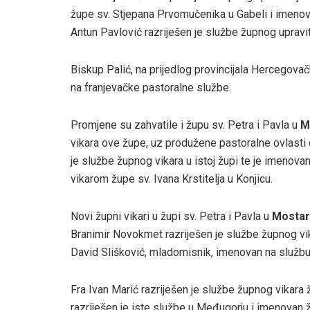
župe sv. Stjepana Prvomučenika u Gabeli i imenov
Antun Pavlović razriješen je službe župnog upravit
Biskup Palić, na prijedlog provincijala Hercegovač
na franjevačke pastoralne službe.
Promjene su zahvatile i župu sv. Petra i Pavla u
M
vikara ove župe, uz produžene pastoralne ovlasti 
je službe župnog vikara u istoj župi te je imenova
vikarom župe sv. Ivana Krstitelja u Konjicu.
Novi župni vikari u župi sv. Petra i Pavla u
Mostar
Branimir Novokmet razriješen je službe župnog vik
David Slišković, mladomisnik, imenovan na služb
Fra Ivan Marić razriješen je službe župnog vikara
razriješen je iste službe u Međugorju i imenovan