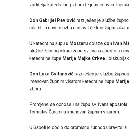
voditelja katedralnog zbora te je imenovan župni
Don Gabrijel Pavlović
razriješen je službe župno
mladih, a novu službu nastavit će kao župni vikar u
U katedralnu župu u
Mostaru
dolaze
don Ivan Ma
službe župnog vikara župe sv. Ivana apostola i e
katedralne župe
Marije Majke Crkve
i biskupijs
Don Luka Cvitanović
razriješen je službe župnog 
imenovan župnim vikarom katedralne župe
Marij
zbora.
Promjene se odnose i na župu sv. Ivana apostola 
Tomislav Čarapina imenovan župnim vikarom.
U Gabeli je došlo do promjene župnog upravitelja. 