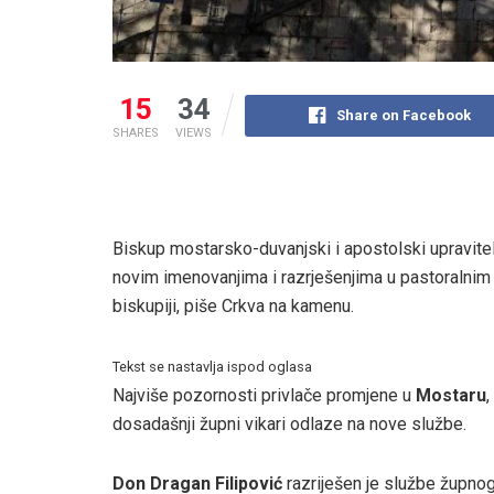
15
34
Share on Facebook
SHARES
VIEWS
Biskup mostarsko-duvanjski i apostolski upravite
novim imenovanjima i razrješenjima u pastoralni
biskupiji, piše Crkva na kamenu.
Tekst se nastavlja ispod oglasa
Najviše pozornosti privlače promjene u
Mostaru
,
dosadašnji župni vikari odlaze na nove službe.
Don Dragan Filipović
razriješen je službe župno