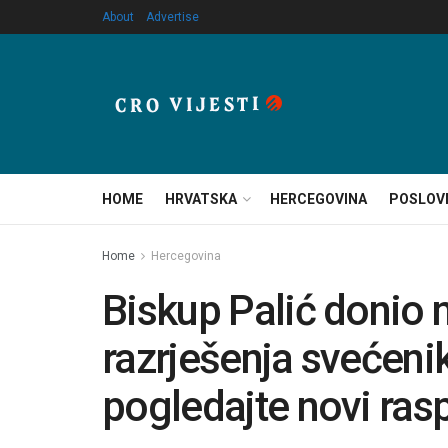
About
Advertise
HOME
HRVATSKA
HERCEGOVINA
POSLOV
Home
Hercegovina
Biskup Palić donio 
razrješenja svećeni
pogledajte novi ras