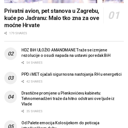
Privatni avion, pet stanova u Zagrebu,
kuće po Jadranu: Malo tko zna za ove
moćne Hrvate
179 SHARES
HDZ BiH ULOŽIO AMANDMANE Traže se izmjene
rezolucije o osudi napada na ustavni poredak BiH
54 SHARES
PPD i MET ojačali sigurnosna nastojanja RH u energetici
42 SHARES
Drastične promjene u Plenkovićevu kabinetu:
Tehnomenadžeri traže da hitno odstrani ove ljude iz
Vlade
35 SHARES
Od Palete emocija Kolosijekom do poticaja