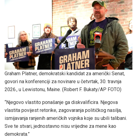
Graham Platner, demokratski kandidat za američki Senat,
govori na konferenciji za novinare u četvrtak, 30. travnja
2026., u Lewistonu, Maine.
(Robert F. Bukaty/AP FOTO)
“Njegovo vlastito ponašanje ga diskvalificira. Njegova
vlastita povijest retorike, zagovaranja političkog nasilja,
ismijavanja ranjenih američkih vojnika koje su ubili talibani.
Sve te stvari, jednostavno nisu vrijedne za mene kao
demokrata.”