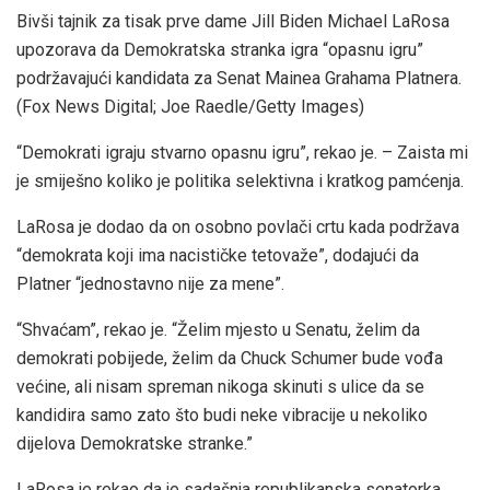
Bivši tajnik za tisak prve dame Jill Biden Michael LaRosa
upozorava da Demokratska stranka igra “opasnu igru”
podržavajući kandidata za Senat Mainea Grahama Platnera.
(Fox News Digital; Joe Raedle/Getty Images)
“Demokrati igraju stvarno opasnu igru”, rekao je. – Zaista mi
je smiješno koliko je politika selektivna i kratkog pamćenja.
LaRosa je dodao da on osobno povlači crtu kada podržava
“demokrata koji ima nacističke tetovaže”, dodajući da
Platner “jednostavno nije za mene”.
“Shvaćam”, rekao je. “Želim mjesto u Senatu, želim da
demokrati pobijede, želim da Chuck Schumer bude vođa
većine, ali nisam spreman nikoga skinuti s ulice da se
kandidira samo zato što budi neke vibracije u nekoliko
dijelova Demokratske stranke.”
LaRosa je rekao da je sadašnja republikanska senatorka