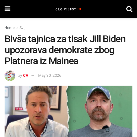
Home
Svijet
Bivša tajnica za tisak Jill Biden
upozorava demokrate zbog
Platnera iz Mainea
by
CV
May 30, 2026