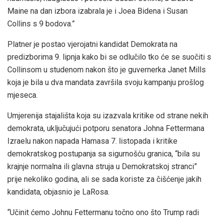
Maine na dan izbora izabrala je i Joea Bidena i Susan
Collins s 9 bodova.”
Platner je postao vjerojatni kandidat Demokrata na
predizborima 9. lipnja kako bi se odlučilo tko će se suočiti s
Collinsom u studenom nakon što je guvernerka Janet Mills
koja je bila u dva mandata završila svoju kampanju prošlog
mjeseca.
Umjerenija stajališta koja su izazvala kritike od strane nekih
demokrata, uključujući potporu senatora Johna Fettermana
Izraelu nakon napada Hamasa 7. listopada i kritike
demokratskog postupanja sa sigurnošću granica, “bila su
krajnje normalna ili glavna struja u Demokratskoj stranci”
prije nekoliko godina, ali se sada koriste za čišćenje jakih
kandidata, objasnio je LaRosa.
“Učinit ćemo Johnu Fettermanu točno ono što Trump radi