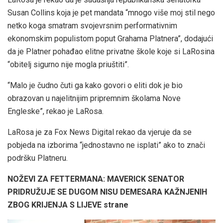
Susan Collins koja je pet mandata “mnogo više moj stil nego
netko koga smatram svojevrsnim performativnim
ekonomskim populistom poput Grahama Platnera”, dodajući
da je Platner pohađao elitne privatne škole koje si LaRosina
“obitelj sigurno nije mogla priuštiti”.
“Malo je čudno čuti ga kako govori o eliti dok je bio
obrazovan u najelitnijim pripremnim školama Nove
Engleske”, rekao je LaRosa.
LaRosa je za Fox News Digital rekao da vjeruje da se
pobjeda na izborima “jednostavno ne isplati” ako to znači
podršku Platneru.
NOŽEVI ZA FETTERMANA: MAVERICK SENATOR
PRIDRUŽUJE SE DUGOM NISU DEMESARA KAŽNJENIH
ZBOG KRIJENJA S LIJEVE strane