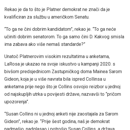
Rekao je da to što je Platner demokrat ne znači da je
kvalificiran za službu u američkom Senatu.
“To ga ne čini dobrim kandidatom”, rekao je. “To ga neće
učiniti dobrim senatorom. To ga samo čini D. Kakvog smisla
ima zabava ako više nemaš standarde?”
Unatoč Platnerovim visokim rezultatima u anketama,
LaRosa je ukazao na svoje iskustvo u kampanji 2020. s
bivšom predsjednicom Zastupničkog doma Mainea Sarom
Gideon, koja je u više navrata bila ispred Collinsa u
anketama prije nego što je Collins osvojio reizbor u jednoj
od najskupljih utrka u povijesti države, nazvavši to “pričom
upozorenja”.
“Susan Collins ni u jednoj anketi nije zaostajala za Sarom
Gideon”, rekao je. “Prije šest godina, naš je demokrat
nadmašio, nadglasao i potrošio Susan Collins, a država