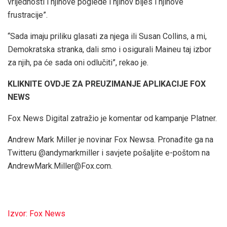
vrijednosti i njihove poglede i njihov bijes i njihove
frustracije”.
“Sada imaju priliku glasati za njega ili Susan Collins, a mi,
Demokratska stranka, dali smo i osigurali Maineu taj izbor
za njih, pa će sada oni odlučiti”, rekao je.
KLIKNITE OVDJE ZA PREUZIMANJE APLIKACIJE FOX
NEWS
Fox News Digital zatražio je komentar od kampanje Platner.
Andrew Mark Miller je novinar Fox Newsa. Pronađite ga na
Twitteru @andymarkmiller i savjete pošaljite e-poštom na
AndrewMark.Miller@Fox.com.
Izvor: Fox News