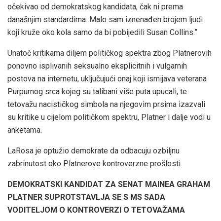
očekivao od demokratskog kandidata, čak ni prema
današnjim standardima. Malo sam iznenađen brojem ljudi
koji kruže oko kola samo da bi pobijedili Susan Collins.”
Unatoč kritikama diljem političkog spektra zbog Platnerovih
ponovno isplivanih seksualno eksplicitnih i vulgarnih
postova na internetu, uključujući onaj koji ismijava veterana
Purpurnog srca kojeg su talibani više puta upucali, te
tetovažu nacističkog simbola na njegovim prsima izazvali
su kritike u cijelom političkom spektru, Platner i dalje vodi u
anketama.
LaRosa je optužio demokrate da odbacuju ozbiljnu
zabrinutost oko Platnerove kontroverzne prošlosti.
DEMOKRATSKI KANDIDAT ZA SENAT MAINEA GRAHAM
PLATNER SUPROTSTAVLJA SE S MS SADA
VODITELJOM O KONTROVERZI O TETOVAŽAMA