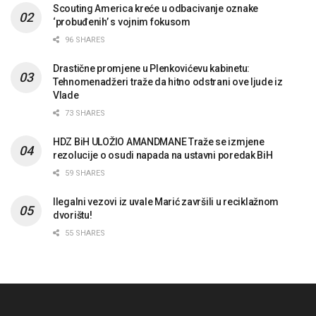
Scouting America kreće u odbacivanje oznake
‘probuđenih’ s vojnim fokusom
96 SHARES
Drastične promjene u Plenkovićevu kabinetu:
Tehnomenadžeri traže da hitno odstrani ove ljude iz
Vlade
73 SHARES
HDZ BiH ULOŽIO AMANDMANE Traže se izmjene
rezolucije o osudi napada na ustavni poredak BiH
59 SHARES
Ilegalni vezovi iz uvale Marić završili u reciklažnom
dvorištu!
55 SHARES