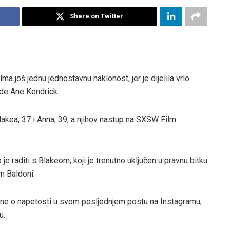
Share on Twitter
lma još jednu jednostavnu naklonost, jer je dijelila vrlo
zde Ane Kendrick.
lakea, 37 i Anna, 39, a njihov nastup na SXSW Film
 je raditi s Blakeom, koji je trenutno uključen u pravnu bitku
m Baldoni.
sine o napetosti u svom posljednjem postu na Instagramu,
u.