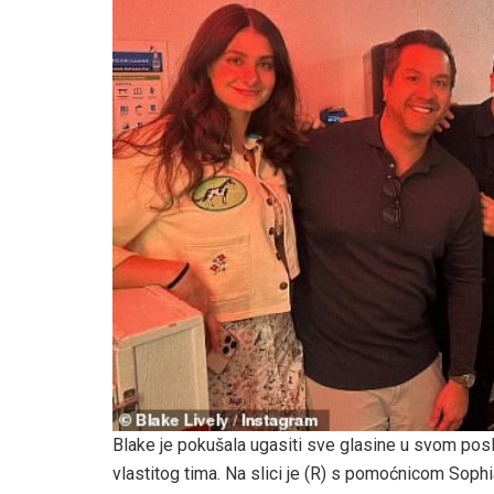
Blake je pokušala ugasiti sve glasine u svom posl
vlastitog tima. Na slici je (R) s pomoćnicom Sop