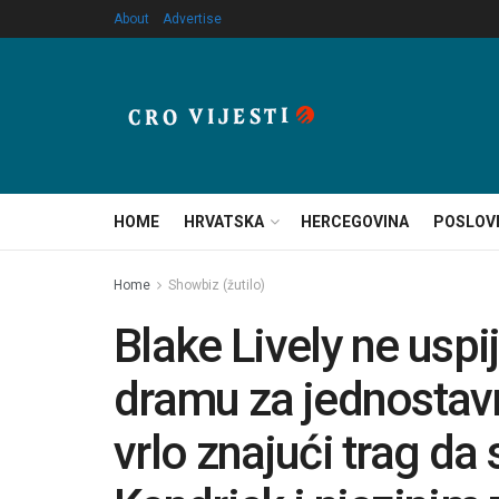
About
Advertise
HOME
HRVATSKA
HERCEGOVINA
POSLOV
Home
Showbiz (žutilo)
Blake Lively ne uspi
dramu za jednostavno
vrlo znajući trag da