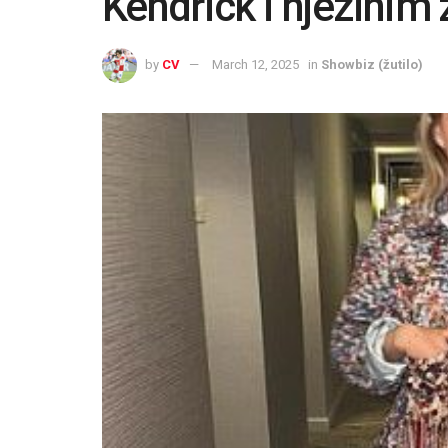
Kendrick i njezinim
by
CV
March 12, 2025
in
Showbiz (žutilo)