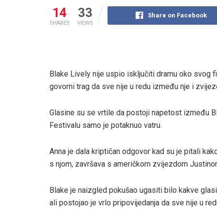
14
33
Share on Facebook
SHARES
VIEWS
Blake Lively nije uspio isključiti dramu oko svog fi
govorni trag da sve nije u redu između nje i zvije
Glasine su se vrtile da postoji napetost između B
Festivalu samo je potaknuo vatru.
Anna je dala kriptičan odgovor kad su je pitali kako
s njom, završava s američkom zvijezdom Justino
Blake je naizgled pokušao ugasiti bilo kakve gla
ali postojao je vrlo pripovijedanja da sve nije u red