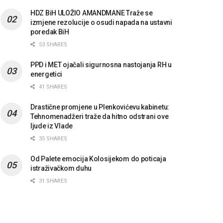
HDZ BiH ULOŽIO AMANDMANE Traže se
izmjene rezolucije o osudi napada na ustavni
poredak BiH
53 SHARES
PPD i MET ojačali sigurnosna nastojanja RH u
energetici
41 SHARES
Drastične promjene u Plenkovićevu kabinetu:
Tehnomenadžeri traže da hitno odstrani ove
ljude iz Vlade
35 SHARES
Od Palete emocija Kolosijekom do poticaja
istraživačkom duhu
31 SHARES