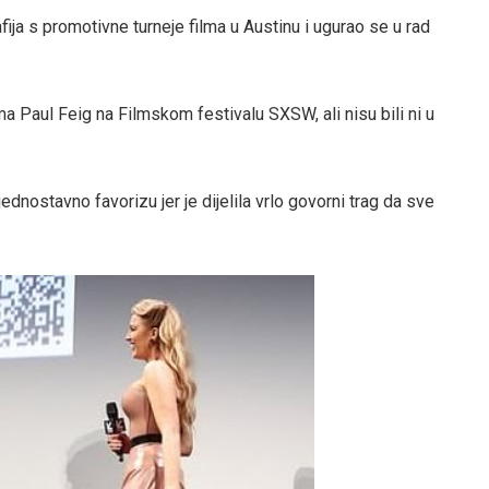
afija s promotivne turneje filma u Austinu i ugurao se u rad
lma Paul Feig na Filmskom festivalu SXSW, ali nisu bili ni u
ednostavno favorizu jer je dijelila vrlo govorni trag da sve