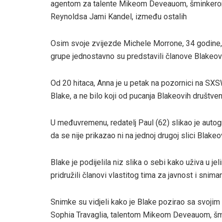
agentom za talente Mikeom Deveauom, šminkerom 
Reynoldsa Jami Kandel, između ostalih
Osim svoje zvijezde Michele Morrone, 34 godine, uv
grupe jednostavno su predstavili članove Blakeovo
Od 20 hitaca, Anna je u petak na pozornici na SXSW
Blake, a ne bilo koji od pucanja Blakeovih društve
U međuvremenu, redatelj Paul (62) slikao je autogr
da se nije prikazao ni na jednoj drugoj slici Blake
Blake je podijelila niz slika o sebi kako uživa u je
pridružili članovi vlastitog tima za javnost i snima
Snimke su vidjeli kako je Blake pozirao sa svo
Sophia Travaglia, talentom Mikeom Deveauom, šmi