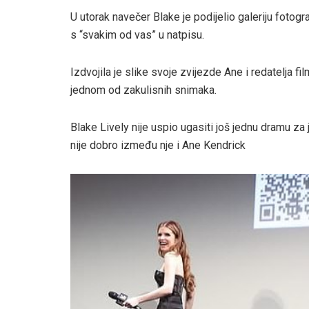
U utorak navečer Blake je podijelio galeriju fotogr
s “svakim od vas” u natpisu.
Izdvojila je slike svoje zvijezde Ane i redatelja fi
jednom od zakulisnih snimaka.
Blake Lively nije uspio ugasiti još jednu dramu za j
nije dobro između nje i Ane Kendrick