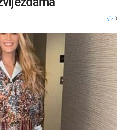
 zvijezdama
0