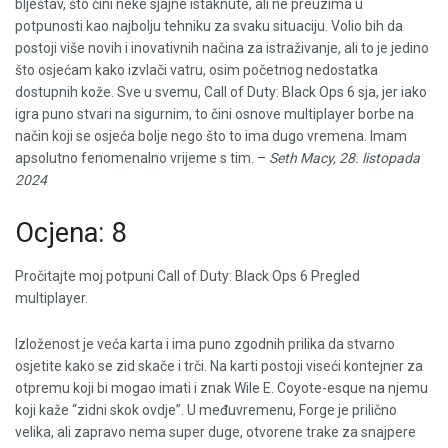
blještav, što čini neke sjajne istaknute, ali ne preuzima u
potpunosti kao najbolju tehniku ​​za svaku situaciju. Volio bih da
postoji više novih i inovativnih načina za istraživanje, ali to je jedino
što osjećam kako izvlači vatru, osim početnog nedostatka
dostupnih kože. Sve u svemu, Call of Duty: Black Ops 6 sja, jer iako
igra puno stvari na sigurnim, to čini osnove multiplayer borbe na
način koji se osjeća bolje nego što to ima dugo vremena. Imam
apsolutno fenomenalno vrijeme s tim. –
Seth Macy, 28. listopada
2024
Ocjena: 8
Pročitajte moj potpuni Call of Duty: Black Ops 6 Pregled
multiplayer.
Izloženost je veća karta i ima puno zgodnih prilika da stvarno
osjetite kako se zid skače i trči. Na karti postoji viseći kontejner za
otpremu koji bi mogao imati i znak Wile E. Coyote-esque na njemu
koji kaže “zidni skok ovdje”. U međuvremenu, Forge je prilično
velika, ali zapravo nema super duge, otvorene trake za snajpere