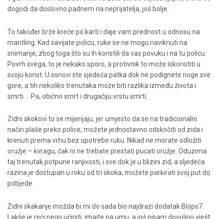
dogodi da doslovno padnem na neprijatelja, još bolje.
To također brže kreće po karti i daje vam prednost u odnosu na
mantling. Kad savijate policu, ruke se ne mogu naviknuti na
snimanje, zbog toga što su ih koristili da vas povuku i na tu policu.
Povrh svega, to je nekako sporo, a protivnik to može iskoristiti u
svoju korist. U osnovi ste sjedeća patka dok ne podignete noge sve
gore, a tih nekoliko trenutaka može biti razlika između života i
smrti … Pa, obično smrt i drugačiju vrstu smrti.
Zidni skokovi to se mijenjaju, jer umjesto da se na tradicionalni
način plaše preko police, možete jednostavno odskočiti od zida i
krenuti prema vrhu bez upotrebe ruku. Nikad ne morate odložiti
oružje – kvragu, čak ni ne trebate prestati pucati oružje. Oduzima
taj trenutak potpune ranjivosti, i sve dok je u blizini zid, a sljedeća
razina je dostupan u roku od tri skoka, možete parkirati svoj put do
pobjede.
Zidni skakanje možda bi mi do sada bio najdraži dodatak Blops7.
Lakše je reći nego učiniti, imajte na umu, a još nisam dovoljno vješt