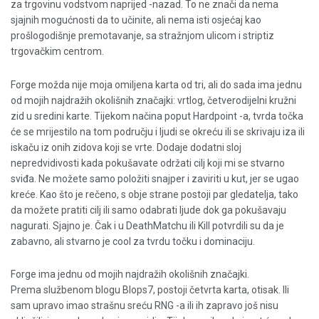
za trgovinu vodstvom naprijed -nazad. To ne znači da nema
sjajnih mogućnosti da to učinite, ali nema isti osjećaj kao
prošlogodišnje premotavanje, sa stražnjom ulicom i striptiz
trgovačkim centrom.
Forge možda nije moja omiljena karta od tri, ali do sada ima jednu
od mojih najdražih okolišnih značajki: vrtlog, četverodijelni kružni
zid u sredini karte. Tijekom načina poput Hardpoint -a, tvrda točka
će se mrijestilo na tom području i ljudi se okreću ili se skrivaju iza ili
iskaču iz onih zidova koji se vrte. Dodaje dodatni sloj
nepredvidivosti kada pokušavate održati cilj koji mi se stvarno
sviđa. Ne možete samo položiti snajper i zaviriti u kut, jer se ugao
kreće. Kao što je rečeno, s obje strane postoji par gledatelja, tako
da možete pratiti cilj ili samo odabrati ljude dok ga pokušavaju
nagurati. Sjajno je. Čak i u DeathMatchu ili Kill potvrdili su da je
zabavno, ali stvarno je cool za tvrdu točku i dominaciju.
Forge ima jednu od mojih najdražih okolišnih značajki.
Prema službenom blogu Blops7, postoji četvrta karta, otisak. Ili
sam upravo imao strašnu sreću RNG -a ili ih zapravo još nisu