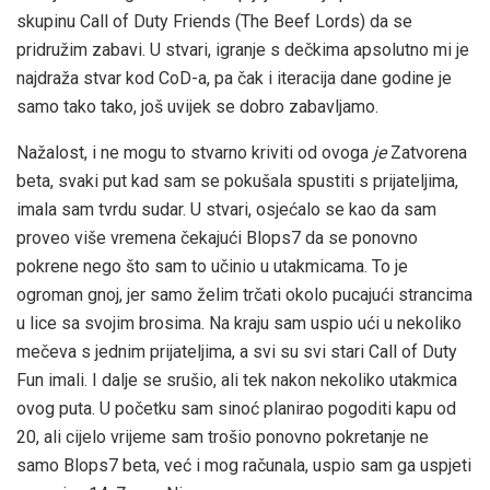
skupinu Call of Duty Friends (The Beef Lords) da se
pridružim zabavi. U stvari, igranje s dečkima apsolutno mi je
najdraža stvar kod CoD-a, pa čak i iteracija dane godine je
samo tako tako, još uvijek se dobro zabavljamo.
Nažalost, i ne mogu to stvarno kriviti od ovoga
je
Zatvorena
beta, svaki put kad sam se pokušala spustiti s prijateljima,
imala sam tvrdu sudar. U stvari, osjećalo se kao da sam
proveo više vremena čekajući Blops7 da se ponovno
pokrene nego što sam to učinio u utakmicama. To je
ogroman gnoj, jer samo želim trčati okolo pucajući strancima
u lice sa svojim brosima. Na kraju sam uspio ući u nekoliko
mečeva s jednim prijateljima, a svi su svi stari Call of Duty
Fun imali. I dalje se srušio, ali tek nakon nekoliko utakmica
ovog puta. U početku sam sinoć planirao pogoditi kapu od
20, ali cijelo vrijeme sam trošio ponovno pokretanje ne
samo Blops7 beta, već i mog računala, uspio sam ga uspjeti