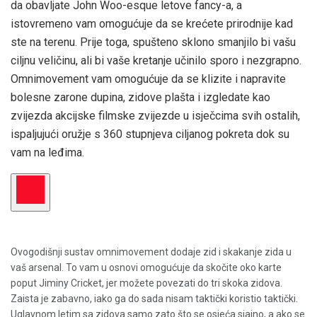
da obavljate John Woo-esque letove fancy-a, a
istovremeno vam omogućuje da se krećete prirodnije kad
ste na terenu. Prije toga, spušteno sklono smanjilo bi vašu
ciljnu veličinu, ali bi vaše kretanje učinilo sporo i nezgrapno.
Omnimovement vam omogućuje da se klizite i napravite
bolesne zarone dupina, zidove plašta i izgledate kao
zvijezda akcijske filmske zvijezde u isječcima svih ostalih,
ispaljujući oružje s 360 stupnjeva ciljanog pokreta dok su
vam na leđima.
Ovogodišnji sustav omnimovement dodaje zid i skakanje zida u
vaš arsenal. To vam u osnovi omogućuje da skočite oko karte
poput Jiminy Cricket, jer možete povezati do tri skoka zidova.
Zaista je zabavno, iako ga do sada nisam taktički koristio taktički.
Uglavnom letim sa zidova samo zato što se osjeća sjajno, a ako se