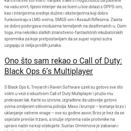
karti ima sve što volim: vanjske trake s mogućnošću da padnete
na vašu smrt, tijesni interijer da se licem u lice dolazi s OPPS-om,
kao i interijerima srednje dužine i eksterijerima koji dobro
funkcioniraju s LMG-ovima, SMGS-om i Assault Riflesima. Zaista
se dobro podvrgava modusima temeljenih na deathmatch-u. Osim
toga, ima nekoliko slatkih znanstveno-fantastičnih inkubatorskih
spremnika za koje pretpostavljam da se super vojnici sutra
uzgajaju iz ćelija prošlih junaka.
Ono što sam rekao o Call of Duty:
Black Ops 6’s Multiplayer
S Black Ops 6, Treyarch i Raven Software uzeli su gotovo sve što
volim u vezi s iskustvom Call of Duty Multiplayer i pružio mu
prekrasan lak. Karte su izvrsne, izgrađene da udovolje gotovo
svima omiljenim stilovima pištolja. Meso i krumpir – kretanje brzo i
uklanjanje vatrene snage – ove su godine asovi; Brzo je bez da se
osjećate previše trzavo, a oružje otprema vaše protivnike na
upravo način na koji očekujete. Sustav Omnimove je zabavan i