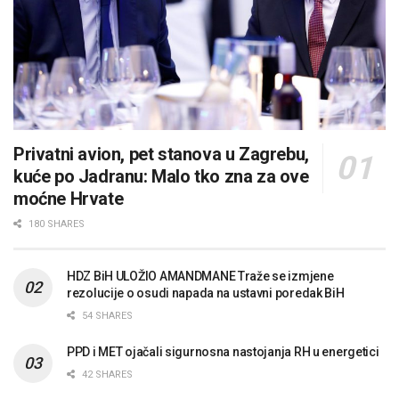
Privatni avion, pet stanova u Zagrebu,
kuće po Jadranu: Malo tko zna za ove
moćne Hrvate
180 SHARES
HDZ BiH ULOŽIO AMANDMANE Traže se izmjene
rezolucije o osudi napada na ustavni poredak BiH
54 SHARES
PPD i MET ojačali sigurnosna nastojanja RH u energetici
42 SHARES