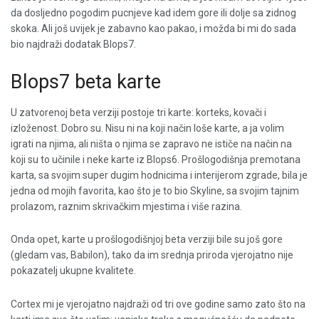
da dosljedno pogodim pucnjeve kad idem gore ili dolje sa zidnog
skoka. Ali još uvijek je zabavno kao pakao, i možda bi mi do sada
bio najdraži dodatak Blops7.
Blops7 beta karte
U zatvorenoj beta verziji postoje tri karte: korteks, kovači i
izloženost. Dobro su. Nisu ni na koji način loše karte, a ja volim
igrati na njima, ali ništa o njima se zapravo ne ističe na način na
koji su to učinile i neke karte iz Blops6. Prošlogodišnja premotana
karta, sa svojim super dugim hodnicima i interijerom zgrade, bila je
jedna od mojih favorita, kao što je to bio Skyline, sa svojim tajnim
prolazom, raznim skrivačkim mjestima i više razina.
Onda opet, karte u prošlogodišnjoj beta verziji bile su još gore
(gledam vas, Babilon), tako da im srednja priroda vjerojatno nije
pokazatelj ukupne kvalitete.
Cortex mi je vjerojatno najdraži od tri ove godine samo zato što na