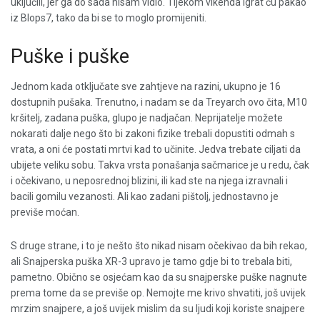
uključili, jer ga do sada nisam vidio. Tijekom vikenda igrat ću pakao
iz Blops7, tako da bi se to moglo promijeniti.
Puške i puške
Jednom kada otključate sve zahtjeve na razini, ukupno je 16
dostupnih pušaka. Trenutno, i nadam se da Treyarch ovo čita, M10
kršitelj, zadana puška, glupo je nadjačan. Neprijatelje možete
nokarati dalje nego što bi zakoni fizike trebali dopustiti odmah s
vrata, a oni će postati mrtvi kad to učinite. Jedva trebate ciljati da
ubijete veliku sobu. Takva vrsta ponašanja sačmarice je u redu, čak
i očekivano, u neposrednoj blizini, ili kad ste na njega izravnali i
bacili gomilu vezanosti. Ali kao zadani pištolj, jednostavno je
previše moćan.
S druge strane, i to je nešto što nikad nisam očekivao da bih rekao,
ali Snajperska puška XR-3 upravo je tamo gdje bi to trebala biti,
pametno. Obično se osjećam kao da su snajperske puške nagnute
prema tome da se previše op. Nemojte me krivo shvatiti, još uvijek
mrzim snajpere, a još uvijek mislim da su ljudi koji koriste snajpere