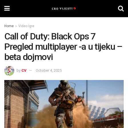
Home
Video Igre
Call of Duty: Black Ops 7
Pregled multiplayer -a u tijeku –
beta dojmovi
by
CV
October 4, 2025