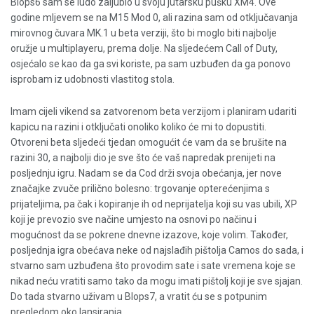
Blops6 sam se ludo zaljubio u svoju jutarsku pušku XM4. Ove
godine mljevem se na M15 Mod 0, ali razina sam od otključavanja
mirovnog čuvara MK.1 u beta verziji, što bi moglo biti najbolje
oružje u multiplayeru, prema dolje. Na sljedećem Call of Duty,
osjećalo se kao da ga svi koriste, pa sam uzbuđen da ga ponovo
isprobam iz udobnosti vlastitog stola.
Imam cijeli vikend sa zatvorenom beta verzijom i planiram udariti
kapicu na razini i otključati onoliko koliko će mi to dopustiti.
Otvoreni beta sljedeći tjedan omogućit će vam da se brušite na
razini 30, a najbolji dio je sve što će vaš napredak prenijeti na
posljednju igru. Nadam se da Cod drži svoja obećanja, jer nove
značajke zvuče prilično bolesno: trgovanje opterećenjima s
prijateljima, pa čak i kopiranje ih od neprijatelja koji su vas ubili, XP
koji je prevozio sve načine umjesto na osnovi po načinu i
mogućnost da se pokrene dnevne izazove, koje volim. Također,
posljednja igra obećava neke od najslađih pištolja Camos do sada, i
stvarno sam uzbuđena što provodim sate i sate vremena koje se
nikad neću vratiti samo tako da mogu imati pištolj koji je sve sjajan.
Do tada stvarno uživam u Blops7, a vratit ću se s potpunim
pregledom oko lansiranja.