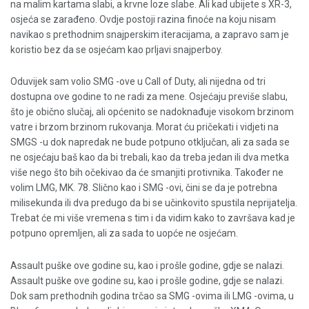
na malim kartama slabi, a krvne loze slabe. Ali kad ubijete s XR-3,
osjeća se zarađeno. Ovdje postoji razina finoće na koju nisam
navikao s prethodnim snajperskim iteracijama, a zapravo sam je
koristio bez da se osjećam kao prljavi snajperboy.
Oduvijek sam volio SMG -ove u Call of Duty, ali nijedna od tri
dostupna ove godine to ne radi za mene. Osjećaju previše slabu,
što je obično slučaj, ali općenito se nadoknađuje visokom brzinom
vatre i brzom brzinom rukovanja. Morat ću pričekati i vidjeti na
SMGS -u dok napredak ne bude potpuno otključan, ali za sada se
ne osjećaju baš kao da bi trebali, kao da treba jedan ili dva metka
više nego što bih očekivao da će smanjiti protivnika. Također ne
volim LMG, MK. 78. Slično kao i SMG -ovi, čini se da je potrebna
milisekunda ili dva predugo da bi se učinkovito spustila neprijatelja.
Trebat će mi više vremena s tim i da vidim kako to završava kad je
potpuno opremljen, ali za sada to uopće ne osjećam.
Assault puške ove godine su, kao i prošle godine, gdje se nalazi.
Assault puške ove godine su, kao i prošle godine, gdje se nalazi.
Dok sam prethodnih godina trčao sa SMG -ovima ili LMG -ovima, u