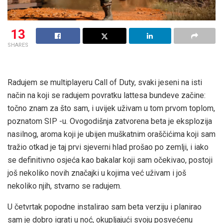
13
SHARES
Radujem se multiplayeru Call of Duty, svaki jeseni na isti
način na koji se radujem povratku lattesa bundeve začine:
točno znam za što sam, i uvijek uživam u tom prvom toplom,
poznatom SIP -u. Ovogodišnja zatvorena beta je eksplozija
nasilnog, aroma koji je ubijen muškatnim oraščićima koji sam
tražio otkad je taj prvi sjeverni hlad prošao po zemlji, i iako
se definitivno osjeća kao bakalar koji sam očekivao, postoji
još nekoliko novih značajki u kojima već uživam i još
nekoliko njih, stvarno se radujem.
U četvrtak popodne instalirao sam beta verziju i planirao
sam je dobro igrati u noć, okupljajući svoju posvećenu