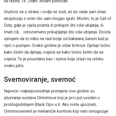
na razinu 14. Znam. Nisam ponosan.
Srušivši se u stranu i ovdje ne čudi, ali do sada sam imao
eksploziju s onim što sam mogao igrati. Mislim, to je Call of
Duty, gdje je cijela poanta ili prikupiti što više ubijanja, ili
imati cilj … istovremeno prikupljanje što više ubijanja. Doista
vjerujem da to nitko ne radi bolje od bakalara, barem kad je
riječ o pucnjavi. Svake godine je oštar britvica. Djeluje točno
kako želim da djeluje, osjeća se kako točno želim da se
osjeća. To je pouzdano kao i sunce koje izlazi na istoku
svako jutro.
Svemoviranje, svemoć
Najveće i najneposrednije promjene ove godine su
ažuriranja sustava Omnimove koji je prvi put uveden u
prošlogodišnjem Black Ops-u 6. Ako niste upoznati,
Omnimovement je mehaničar kontrole koji vam omogućuje