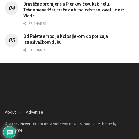
Drastične promjene u Plenkovićevu kabinetu:
Tehnomenadžeri traže da hitno odstrani ove ljude iz
Vlade
36 SHARES
Od Palete emocija Kolosijekom do poticaja
istraživačkom duhu
31 SHARES
About
Advertise
© 2025
JNews
- Premium WordPress news & magazine theme by
Jegtheme
.