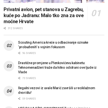
Privatni avion, pet stanova u Zagrebu,
kuće po Jadranu: Malo tko zna za ove
moćne Hrvate
312 SHARES
Scouting America kreće u odbacivanje oznake
‘probuđenih’ s vojnim fokusom
96 SHARES
Drastične promjene u Plenkovićevu kabinetu:
Tehnomenadžeri traže da hitno odstrani ove ljude iz
Vlade
73 SHARES
Ilegalni vezovi iz uvale Marić završili u reciklažnom
dvorištu!
59 SHARES