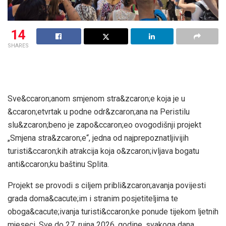
14
SHARES
Sve&ccaron;anom smjenom stra&zcaron;e koja je u
&ccaron;etvrtak u podne odr&zcaron;ana na Peristilu
slu&zcaron;beno je zapo&ccaron;eo ovogodišnji projekt
„Smjena stra&zcaron;e“, jedna od najprepoznatljivijih
turisti&ccaron;kih atrakcija koja o&zcaron;ivljava bogatu
anti&ccaron;ku baštinu Splita.
Projekt se provodi s ciljem pribli&zcaron;avanja povijesti
grada doma&cacute;im i stranim posjetiteljima te
oboga&cacute;ivanja turisti&ccaron;ke ponude tijekom ljetnih
mjeseci. Sve do 27. rujna 2026. godine, svakoga dana