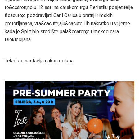
to&ccaron;no u 12 sati na carskom trgu Peristilu posjetitelje
&cacute;e pozdravljati Car i Carica u pratnji rimskih
pretorijanaca, vra&cacute;aju&cacute;i ih nakratko u vrijeme
kada je Split bio središte pala&ccaron;e rimskog cara
Dioklecijana.
Tekst se nastavlja nakon oglasa