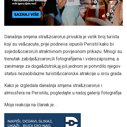
Današnja smjena stra&zcaron;e privukla je velik broj turista
koji su ve&cacute; prije podneva ispunili Peristil kako bi
svjedo&ccaron;ili atraktivnom povijesnom prikazu. Mnogi su
trenutak zabilje&zcaron;ili fotografijama i videozapisima, a
zanimanje za doga&dstrok;aj još jednom je potvrdilo njegov
status nezaobilazne turisti&ccaron;ke atrakcije u srcu grada.
Kako je izgledala današnja smjena stra&zcaron;e i
atmosfera na Peristilu, pogledajte u našoj galeriji fotografija.
Moja reakcija na članak je…