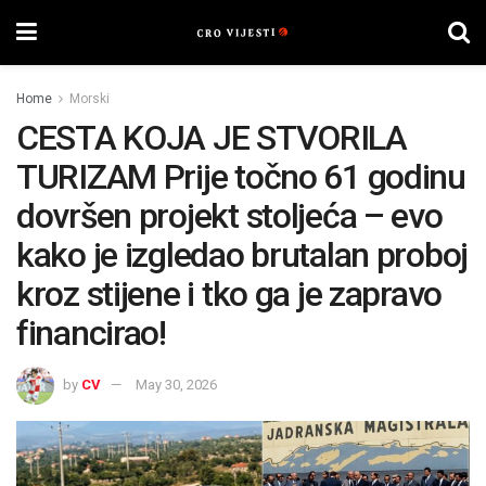
Home
Morski
CESTA KOJA JE STVORILA
TURIZAM Prije točno 61 godinu
dovršen projekt stoljeća – evo
kako je izgledao brutalan proboj
kroz stijene i tko ga je zapravo
financirao!
by
CV
May 30, 2026