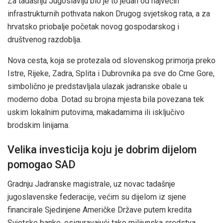
Za tadašnju Jugoslaviju bio je to jedan od najvećih
infrastrukturnih pothvata nakon Drugog svjetskog rata, a za
hrvatsko priobalje početak novog gospodarskog i
društvenog razdoblja.
Nova cesta, koja se protezala od slovenskog primorja preko
Istre, Rijeke, Zadra, Splita i Dubrovnika pa sve do Crne Gore,
simbolično je predstavljala ulazak jadranske obale u
moderno doba. Dotad su brojna mjesta bila povezana tek
uskim lokalnim putovima, makadamima ili isključivo
brodskim linijama.
Velika investicija koju je dobrim dijelom
pomogao SAD
Gradnju Jadranske magistrale, uz novac tadašnje
jugoslavenske federacije, većim su dijelom iz sjene
financirale Sjedinjene Američke Države putem kredita
Svjetske banke, osiguravajući tako milijunska sredstva