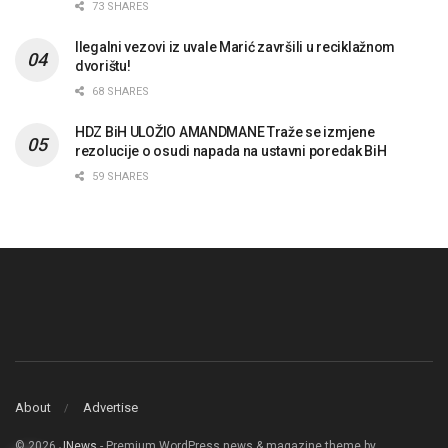
73 SHARES
Ilegalni vezovi iz uvale Marić završili u reciklažnom
dvorištu!
68 SHARES
HDZ BiH ULOŽIO AMANDMANE Traže se izmjene
rezolucije o osudi napada na ustavni poredak BiH
59 SHARES
About
Advertise
© 2026
JNews
- Premium WordPress news & magazine theme by