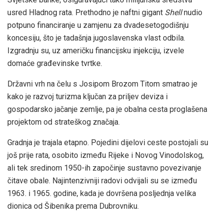
usred Hladnog rata. Prethodno je naftni gigant
Shell
nudio
potpuno financiranje u zamjenu za dvadesetogodišnju
koncesiju, što je tadašnja jugoslavenska vlast odbila.
Izgradnju su, uz američku financijsku injekciju, izvele
domaće građevinske tvrtke.
Državni vrh na čelu s Josipom Brozom Titom smatrao je
kako je razvoj turizma ključan za priljev deviza i
gospodarsko jačanje zemlje, pa je obalna cesta proglašena
projektom od strateškog značaja.
Gradnja je trajala etapno. Pojedini dijelovi ceste postojali su
još prije rata, osobito između Rijeke i Novog Vinodolskog,
ali tek sredinom 1950-ih započinje sustavno povezivanje
čitave obale. Najintenzivniji radovi odvijali su se između
1963. i 1965. godine, kada je dovršena posljednja velika
dionica od Šibenika prema Dubrovniku.