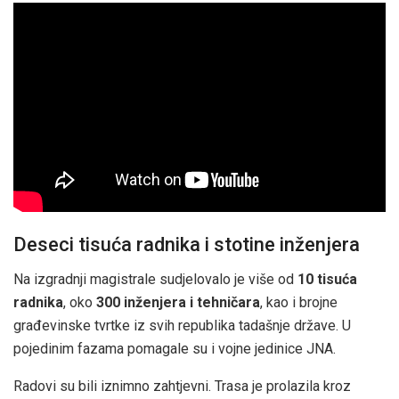
Deseci tisuća radnika i stotine inženjera
Na izgradnji magistrale sudjelovalo je više od
10 tisuća
radnika
, oko
300 inženjera i tehničara
, kao i brojne
građevinske tvrtke iz svih republika tadašnje države. U
pojedinim fazama pomagale su i vojne jedinice JNA.
Radovi su bili iznimno zahtjevni. Trasa je prolazila kroz