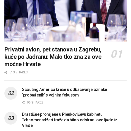
Privatni avion, pet stanova u Zagrebu,
kuće po Jadranu: Malo tko zna za ove
moćne Hrvate
313 SHARES
Scouting America kreće u odbacivanje oznake
‘probuđenih’ s vojnim fokusom
96 SHARES
Drastične promjene u Plenkovićevu kabinetu:
Tehnomenadžeri traže da hitno odstrani ove ljude iz
Vlade