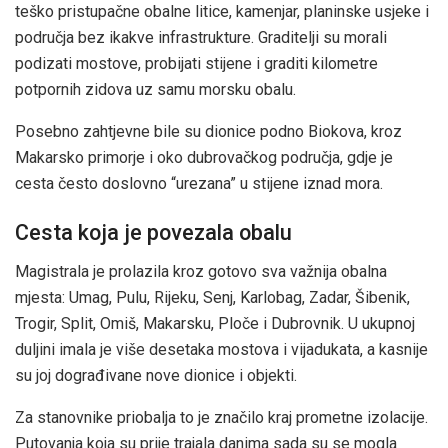
teško pristupačne obalne litice, kamenjar, planinske usjeke i
područja bez ikakve infrastrukture. Graditelji su morali
podizati mostove, probijati stijene i graditi kilometre
potpornih zidova uz samu morsku obalu.
Posebno zahtjevne bile su dionice podno Biokova, kroz
Makarsko primorje i oko dubrovačkog područja, gdje je
cesta često doslovno “urezana” u stijene iznad mora.
Cesta koja je povezala obalu
Magistrala je prolazila kroz gotovo sva važnija obalna
mjesta: Umag, Pulu, Rijeku, Senj, Karlobag, Zadar, Šibenik,
Trogir, Split, Omiš, Makarsku, Ploče i Dubrovnik. U ukupnoj
duljini imala je više desetaka mostova i vijadukata, a kasnije
su joj dograđivane nove dionice i objekti.
Za stanovnike priobalja to je značilo kraj prometne izolacije.
Putovanja koja su prije trajala danima sada su se mogla