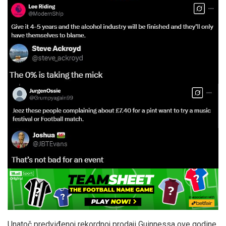
Unatoč predviđenoj rekordnoj prodaji Guinnessa ove godine,