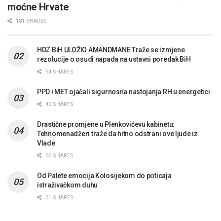
moćne Hrvate
181 SHARES
HDZ BiH ULOŽIO AMANDMANE Traže se izmjene
rezolucije o osudi napada na ustavni poredak BiH
54 SHARES
PPD i MET ojačali sigurnosna nastojanja RH u energetici
42 SHARES
Drastične promjene u Plenkovićevu kabinetu:
Tehnomenadžeri traže da hitno odstrani ove ljude iz
Vlade
36 SHARES
Od Palete emocija Kolosijekom do poticaja
istraživačkom duhu
31 SHARES