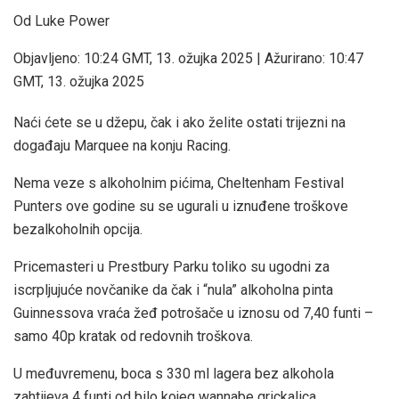
Od Luke Power
Objavljeno:
10:24 GMT, 13. ožujka 2025
|
Ažurirano:
10:47
GMT, 13. ožujka 2025
Naći ćete se u džepu, čak i ako želite ostati trijezni na
događaju Marquee na konju Racing.
Nema veze s alkoholnim pićima, Cheltenham Festival
Punters ove godine su se ugurali u iznuđene troškove
bezalkoholnih opcija.
Pricemasteri u Prestbury Parku toliko su ugodni za
iscrpljujuće novčanike da čak i “nula” alkoholna pinta
Guinnessova vraća žeđ potrošače u iznosu od 7,40 funti –
samo 40p kratak od redovnih troškova.
U međuvremenu, boca s 330 ml lagera bez alkohola
zahtijeva 4 funti od bilo kojeg wannabe grickalica.