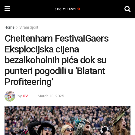
Home
Strani Sport
Cheltenham FestivalGaers
Eksplocijska cijena
bezalkoholnih pića dok su
punteri pogodili u ‘Blatant
Profiteering’
by
CV
March 13, 2025