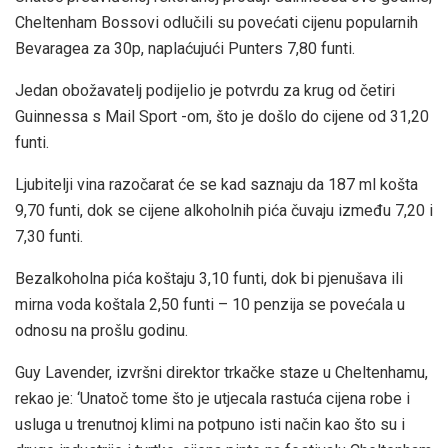
Cheltenham Bossovi odlučili su povećati cijenu popularnih
Bevaragea za 30p, naplaćujući Punters 7,80 funti.
Jedan obožavatelj podijelio je potvrdu za krug od četiri
Guinnessa s Mail Sport -om, što je došlo do cijene od 31,20
funti.
Ljubitelji vina razočarat će se kad saznaju da 187 ml košta
9,70 funti, dok se cijene alkoholnih pića čuvaju između 7,20 i
7,30 funti.
Bezalkoholna pića koštaju 3,10 funti, dok bi pjenušava ili
mirna voda koštala 2,50 funti – 10 penzija se povećala u
odnosu na prošlu godinu.
Guy Lavender, izvršni direktor trkačke staze u Cheltenhamu,
rekao je: ‘Unatoč tome što je utjecala rastuća cijena robe i
usluga u trenutnoj klimi na potpuno isti način kao što su i