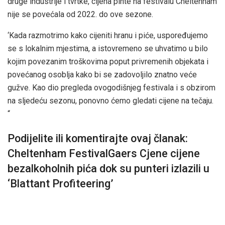
druge industrije i tvrtke, cijena pinte na festivalu Cheltenham
nije se povećala od 2022. do ove sezone.
‘Kada razmotrimo kako cijeniti hranu i piće, uspoređujemo
se s lokalnim mjestima, a istovremeno se uhvatimo u bilo
kojim povezanim troškovima poput privremenih objekata i
povećanog osoblja kako bi se zadovoljilo znatno veće
gužve. Kao dio pregleda ovogodišnjeg festivala i s obzirom
na sljedeću sezonu, ponovno ćemo gledati cijene na tečaju.
“
Podijelite ili komentirajte ovaj članak:
Cheltenham FestivalGaers Cjene cijene
bezalkoholnih pića dok su punteri izlazili u
‘Blattant Profiteering’