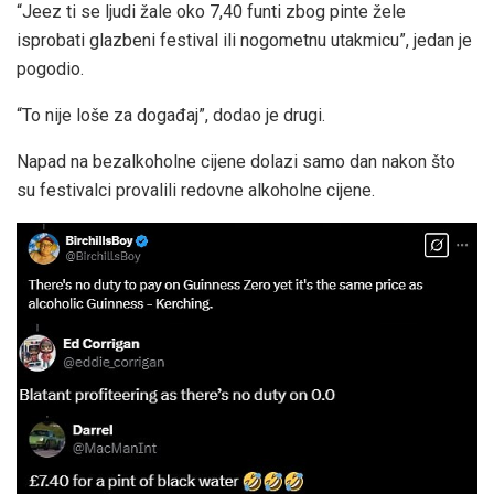
“Jeez ti se ljudi žale oko 7,40 funti zbog pinte žele
isprobati glazbeni festival ili nogometnu utakmicu”, jedan je
pogodio.
“To nije loše za događaj”, dodao je drugi.
Napad na bezalkoholne cijene dolazi samo dan nakon što
su festivalci provalili redovne alkoholne cijene.