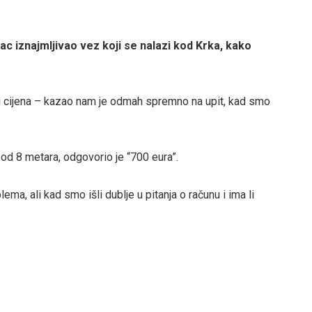
 iznajmljivao vez koji se nalazi kod Krka, kako
si i cijena – kazao nam je odmah spremno na upit, kad smo
 od 8 metara, odgovorio je “700 eura”.
ma, ali kad smo išli dublje u pitanja o računu i ima li