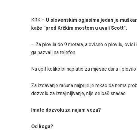
KRK –
U slovenskim oglasima jedan je muškarac
kaže “pred Krčkim mostom u uvali Scott”.
– Za plovila do 9 metara, a ovisno o plovilu, ovi
ga nazvali na telefon.
Na upit koliko bi naplatio za mjesec dana i plovilo
Za izdavanje računa najprije je rekao da nema proble
dozvolu za iznajmljivanje, nije se baš snašao.
Imate dozvolu za najam veza?
Od koga?