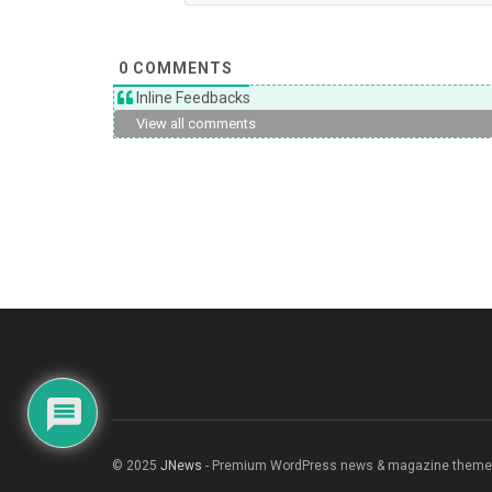
0
COMMENTS
Inline Feedbacks
View all comments
© 2025
JNews
- Premium WordPress news & magazine theme