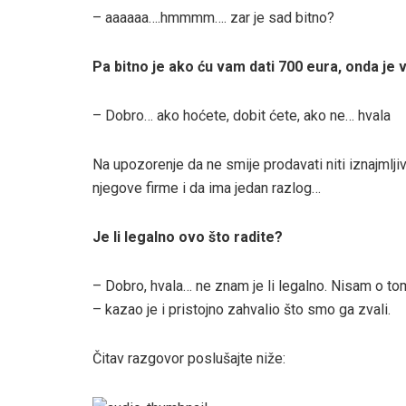
– aaaaaa….hmmmm…. zar je sad bitno?
Pa bitno je ako ću vam dati 700 eura, onda je 
– Dobro… ako hoćete, dobit ćete, ako ne… hvala
Na upozorenje da ne smije prodavati niti iznajmlji
njegove firme i da ima jedan razlog…
Je li legalno ovo što radite?
– Dobro, hvala… ne znam je li legalno. Nisam o to
– kazao je i pristojno zahvalio što smo ga zvali.
Čitav razgovor poslušajte niže: