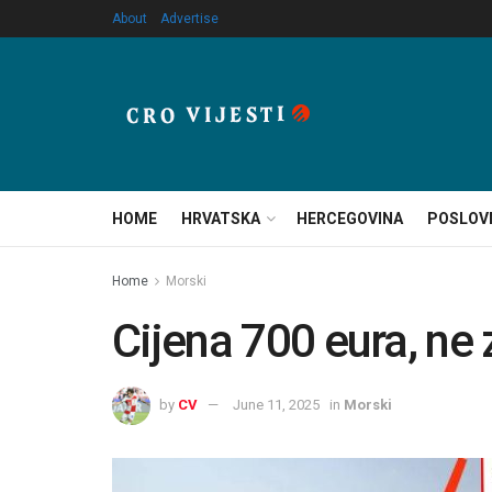
About
Advertise
HOME
HRVATSKA
HERCEGOVINA
POSLOV
Home
Morski
Cijena 700 eura, ne 
by
CV
June 11, 2025
in
Morski