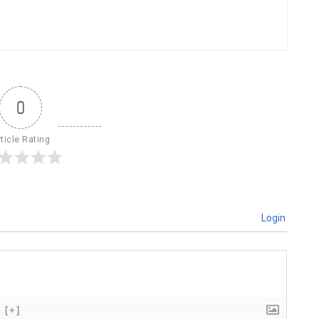
0
ticle Rating
Login
[+]