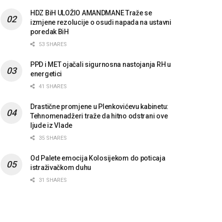
HDZ BiH ULOŽIO AMANDMANE Traže se
izmjene rezolucije o osudi napada na ustavni
poredak BiH
53 SHARES
PPD i MET ojačali sigurnosna nastojanja RH u
energetici
41 SHARES
Drastične promjene u Plenkovićevu kabinetu:
Tehnomenadžeri traže da hitno odstrani ove
ljude iz Vlade
35 SHARES
Od Palete emocija Kolosijekom do poticaja
istraživačkom duhu
31 SHARES