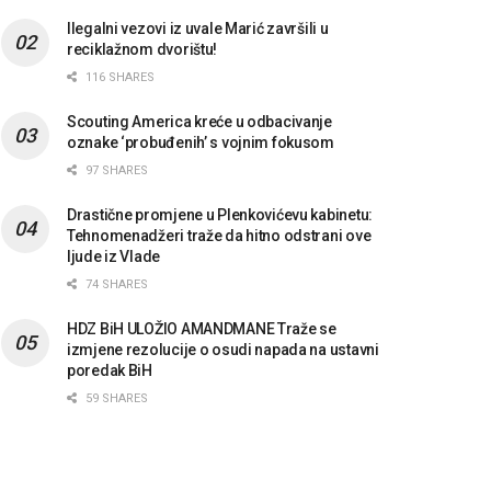
Ilegalni vezovi iz uvale Marić završili u
reciklažnom dvorištu!
116 SHARES
Scouting America kreće u odbacivanje
oznake ‘probuđenih’ s vojnim fokusom
97 SHARES
Drastične promjene u Plenkovićevu kabinetu:
Tehnomenadžeri traže da hitno odstrani ove
ljude iz Vlade
74 SHARES
HDZ BiH ULOŽIO AMANDMANE Traže se
izmjene rezolucije o osudi napada na ustavni
poredak BiH
59 SHARES