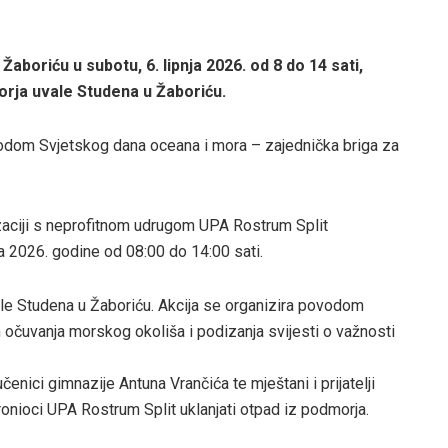
Žaboriću u subotu, 6. lipnja 2026. od 8 do 14 sati,
orja uvale Studena u Žaboriću.
vodom Svjetskog dana oceana i mora – zajednička briga za
zaciji s neprofitnom udrugom UPA Rostrum Split
nja 2026. godine od 08:00 do 14:00 sati.
ale Studena u Žaboriću. Akcija se organizira povodom
em očuvanja morskog okoliša i podizanja svijesti o važnosti
čenici gimnazije Antuna Vrančića te mještani i prijatelji
 ronioci UPA Rostrum Split uklanjati otpad iz podmorja.