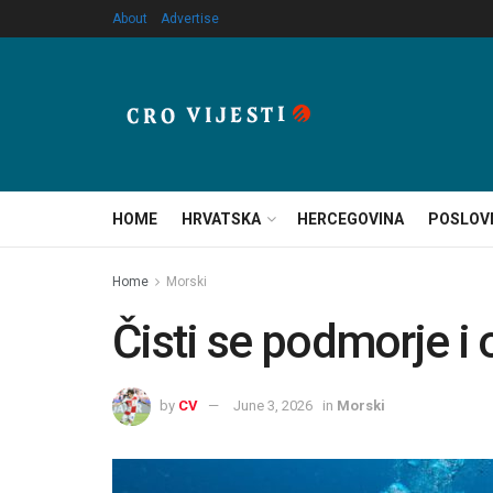
About
Advertise
HOME
HRVATSKA
HERCEGOVINA
POSLOV
Home
Morski
Čisti se podmorje i 
by
CV
June 3, 2026
in
Morski