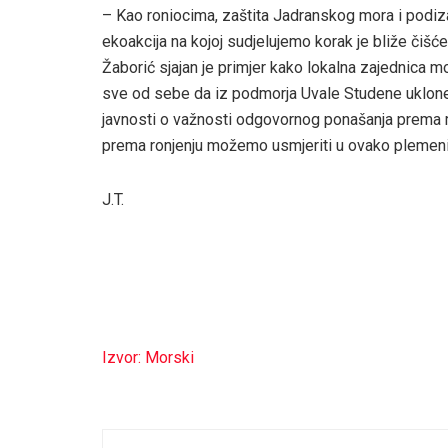
– Kao roniocima, zaštita Jadranskog mora i podiza
ekoakcija na kojoj sudjelujemo korak je bliže čiš
Žaborić sjajan je primjer kako lokalna zajednica mo
sve od sebe da iz podmorja Uvale Studene uklone 
javnosti o važnosti odgovornog ponašanja prema 
prema ronjenju možemo usmjeriti u ovako plemenit 
J.T.
Izvor: Morski