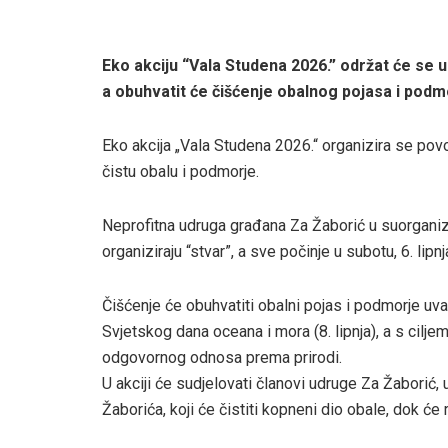
Eko akciju “Vala Studena 2026.” održat će se u 
a obuhvatit će čišćenje obalnog pojasa i podm
Eko akcija „Vala Studena 2026.“ organizira se po
čistu obalu i podmorje.
Neprofitna udruga građana Za Žaborić u suorgani
organiziraju “stvar”, a sve počinje u subotu, 6. lip
Čišćenje će obuhvatiti obalni pojas i podmorje uv
Svjetskog dana oceana i mora (8. lipnja), a s cilj
odgovornog odnosa prema prirodi.
U akciji će sudjelovati članovi udruge Za Žaborić, u
Žaborića, koji će čistiti kopneni dio obale, dok će