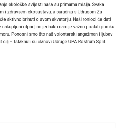
nje ekološke svijesti naša su primarna misija. Svaka
ćem i zdravijem ekosustavu, a suradnja s Udrugom Za
že aktivno brinuti o svom akvatoriju. Naši ronioci će dati
nakupljeni otpad, no jednako nam je važno poslati poruku
moru. Ponosni smo što naš volonterski angažman i ljubav
cilj – Istaknuli su članovi Udruge UPA Rostrum Split.