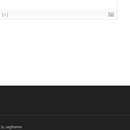
[+]
 by
Jegtheme
.