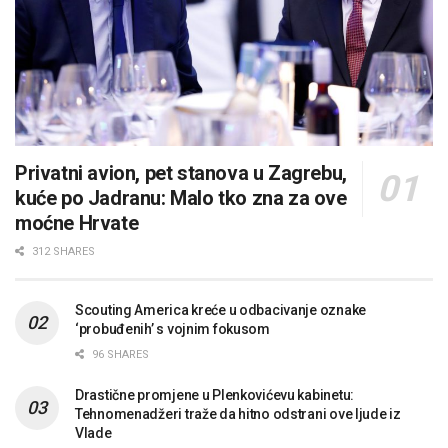
Privatni avion, pet stanova u Zagrebu,
kuće po Jadranu: Malo tko zna za ove
moćne Hrvate
312 SHARES
Scouting America kreće u odbacivanje oznake
‘probuđenih’ s vojnim fokusom
96 SHARES
Drastične promjene u Plenkovićevu kabinetu:
Tehnomenadžeri traže da hitno odstrani ove ljude iz
Vlade