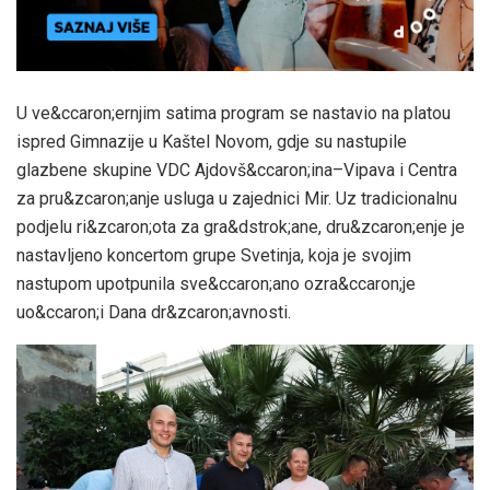
U ve&ccaron;ernjim satima program se nastavio na platou
ispred Gimnazije u Kaštel Novom, gdje su nastupile
glazbene skupine VDC Ajdovš&ccaron;ina–Vipava i Centra
za pru&zcaron;anje usluga u zajednici Mir. Uz tradicionalnu
podjelu ri&zcaron;ota za gra&dstrok;ane, dru&zcaron;enje je
nastavljeno koncertom grupe Svetinja, koja je svojim
nastupom upotpunila sve&ccaron;ano ozra&ccaron;je
uo&ccaron;i Dana dr&zcaron;avnosti.