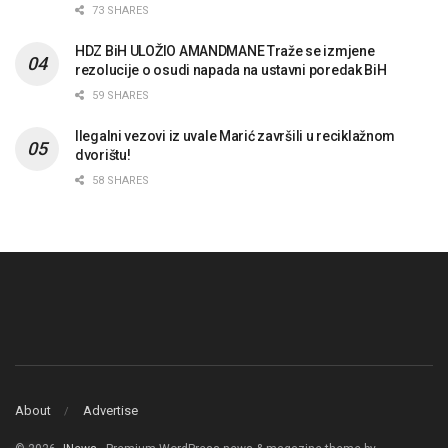
73 SHARES
HDZ BiH ULOŽIO AMANDMANE Traže se izmjene
rezolucije o osudi napada na ustavni poredak BiH
59 SHARES
Ilegalni vezovi iz uvale Marić završili u reciklažnom
dvorištu!
58 SHARES
About
Advertise