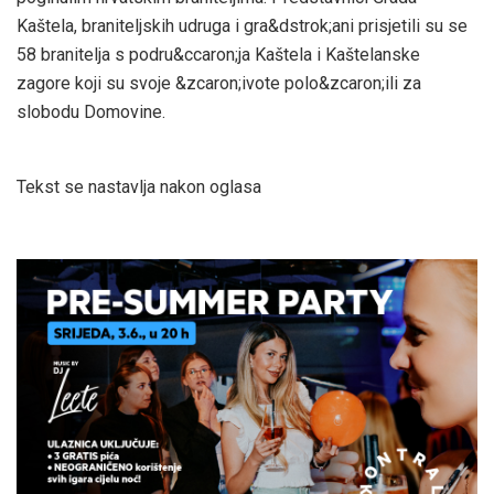
Kaštela, braniteljskih udruga i gra&dstrok;ani prisjetili su se
58 branitelja s podru&ccaron;ja Kaštela i Kaštelanske
zagore koji su svoje &zcaron;ivote polo&zcaron;ili za
slobodu Domovine.
Tekst se nastavlja nakon oglasa