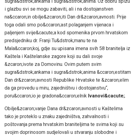
sugra&dstrok;ankama i sugra&dstrok;anima. Uz dobru spizu
i glazbu svi se mogu zabaviti, ali i na dostojanstven
na&ccaron;in obilje&zcaron;iti Dan dr&zcaron;avnosti. Prije
toga odali smo po&ccaron;ast polaganjem vijenaca i
paljenjem svije&cacute;a kod spomenika prvom hrvatskom
predsjedniku dr. Franji Tu&dstrok;manu te na
Mala&ccaron;koj, gdje su upisana imena svih 58 branitelja iz
Kaštela i Kaštelanske zagore koji su dali svoje
&zcaron;ivote za Domovinu. Ovim putem svim
sugra&dstrok;ankama i sugra&dstrok;anima &ccaron;estitam
Dan dr&zcaron;avnosti Republike Hrvatske te &zcaron;elim
da ga provedu u miru, zajedništvu i dostojanstvu“,
poru&ccaron;io je gradona&ccaron;elnik
Ivanovi&cacute;
.
Obilje&zcaron;vanje Dana dr&zcaron;avnosti u Kaštelima
tako je proteklo u znaku zajedništva, zahvalnosti i
poštovanja prema hrvatskim braniteljima te svima koji su
svojim doprinosom sudjelovali u stvaranju slobodne i