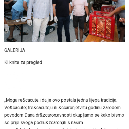
GALERIJA
Kliknite za pregled
„Mogu re&cacute;i da je ovo postala jedna lijepa tradicija.
Ve&cacute; tre&cacute;u ili &ccaron;etvrtu godinu zaredom
povodom Dana dr&zcaron;avnosti okupljamo se kako bismo
se prije svega podru&zcaron;ili s našim