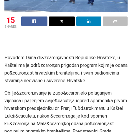
15
SHARES
Povodom Dana dr&zcaron;avnosti Republike Hrvatske, u
Kaštelima je odr&zcaron;an prigodan program kojim je odana
po&ccaron;ast hrvatskim braniteljima i svim sudionicima
stvaranja neovisne i suverene Hrvatske.
Obilje&zcaron;avanje je zapo&ccaron;elo polaganjem
vijenaca i paljenjem svije&cacute;a ispred spomenika prvom
hrvatskom predsjedniku dr. Franji Tu&dstrok;manu u Kaštel
Lukši&cacute;u, nakon &ccaron;ega je kod spomen-
kri&zcaron;a na Mala&ccaron;koj odana po&ccaron;ast
poginulim hrvatskim braniteljima. Predstavnici Grada