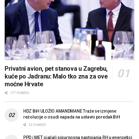
Privatni avion, pet stanova u Zagrebu,
kuće po Jadranu: Malo tko zna za ove
moćne Hrvate
177 SHARES
HDZ BiH ULOŽIO AMANDMANE Traže se izmjene
rezolucije o osudi napada na ustavni poredak BiH
53 SHARES
PPD i MET ojačali sigurnosna nastojanja RH u energetici