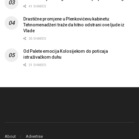
41 SHARES
Drastične promjene u Plenkovićevu kabinetu:
Tehnomenadžeri traže da hitno odstrani ove ljude iz
Vlade
35 SHARES
Od Palete emocija Kolosijekom do poticaja
istraživačkom duhu
31 SHARES
About
Advertise