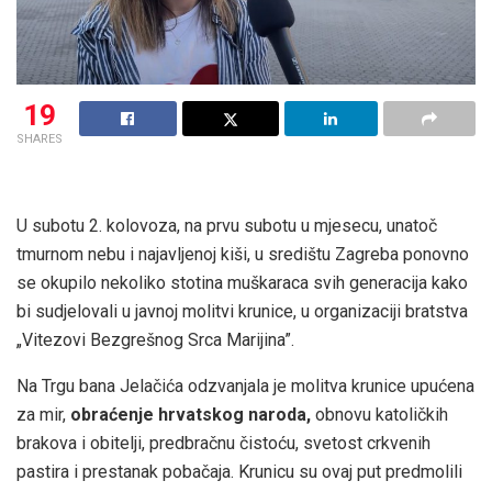
19
SHARES
U subotu 2. kolovoza, na prvu subotu u mjesecu, unatoč
tmurnom nebu i najavljenoj kiši, u središtu Zagreba ponovno
se okupilo nekoliko stotina muškaraca svih generacija kako
bi sudjelovali u javnoj molitvi krunice, u organizaciji bratstva
„Vitezovi Bezgrešnog Srca Marijina”.
Na Trgu bana Jelačića odzvanjala je molitva krunice upućena
za mir,
obraćenje hrvatskog naroda,
obnovu katoličkih
brakova i obitelji, predbračnu čistoću, svetost crkvenih
pastira i prestanak pobačaja. Krunicu su ovaj put predmolili