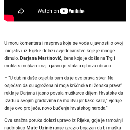
U moru komentara i rasprava koje se vode u javnosti o ovoj
inicijativi, iz Rijeke dolazi svjedočanstvo koje je mnoge
dirnulo.
Darjana Martinović,
žena koja je došla na Trg i
molila s muškarcima, i jasno je stala u njihovu obranu.
– “U dubini duše osjetila sam da je ovo prava stvar. Ne
osjećam da su ugrožena ni moja kršćnska ni ženska prava”
rekla je Darjana i jasno povala muškarce diljem Hrvatske da
izađu u svojim gradovima na molitvu jer kako kaže,” vjeruje
da je ovo proljeće, novo buđenje hrvatskog naroda.”
Ova snažna poruka dolazi upravo iz Rijeke, gdje je tamošnji
nadbiskup
Mate Uzinić
ranije izrazio bojazan da bi muška