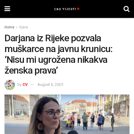
Home
Vjera
Darjana iz Rijeke pozvala
muškarce na javnu krunicu:
‘Nisu mi ugrožena nikakva
ženska prava’
by
CV
August 6, 2025