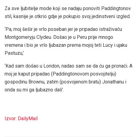
Za sve ljubitelje mode koji se nadaju ponoviti Paddingtonov
stil, kasnije je otkrio gdje je pokupio svoj jedinstveni izgled.
‘Pa, moj šešir je vrlo poseban jer je pripadao istraživaču
Montgomeryju Clydeu. Došao je u Peru prije mnogo
vremena i bio je vrlo ljubazan prema mojoj teti Lucy i ujaku
Pastuzu,’
‘Kad sam došao u London, nadao sam se da ću ga pronaći. A
moj je kaput pripadao (Paddingtonovom posvojitelju)
gospodinu Brownu, zatim (posvojenom bratu) Jonathanu i
onda su mi ga ljubazno dali’.
Izvor: DailyMail