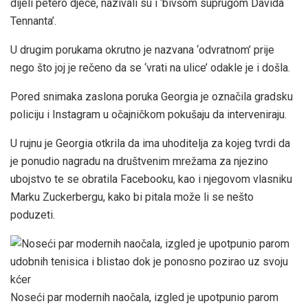
dijeli petero djece, nazivali su i ‘bivšom suprugom Davida
Tennanta’.
U drugim porukama okrutno je nazvana ‘odvratnom’ prije
nego što joj je rečeno da se ‘vrati na ulice’ odakle je i došla.
Pored snimaka zaslona poruka Georgia je označila gradsku
policiju i Instagram u očajničkom pokušaju da interveniraju.
U rujnu je Georgia otkrila da ima uhoditelja za kojeg tvrdi da
je ponudio nagradu na društvenim mrežama za njezino
ubojstvo te se obratila Facebooku, kao i njegovom vlasniku
Marku Zuckerbergu, kako bi pitala može li se nešto
poduzeti.
Noseći par modernih naočala, izgled je upotpunio parom