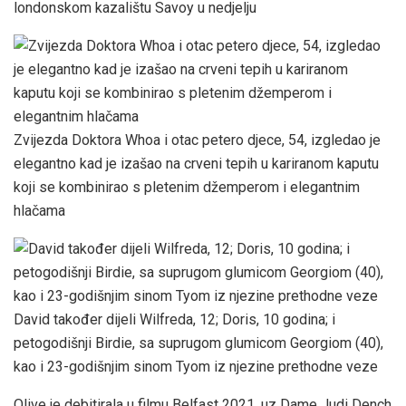
londonskom kazalištu Savoy u nedjelju
Zvijezda Doktora Whoa i otac petero djece, 54, izgledao je
elegantno kad je izašao na crveni tepih u kariranom kaputu
koji se kombinirao s pletenim džemperom i elegantnim
hlačama
David također dijeli Wilfreda, 12; Doris, 10 godina; i
petogodišnji Birdie, sa suprugom glumicom Georgiom (40),
kao i 23-godišnjim sinom Tyom iz njezine prethodne veze
Olive je debitirala u filmu Belfast 2021. uz Dame Judi Dench