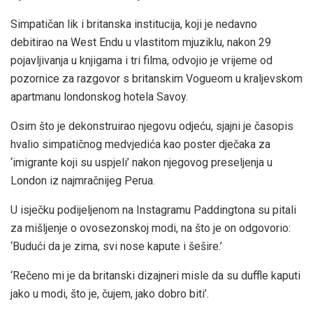
Simpatičan lik i britanska institucija, koji je nedavno
debitirao na West Endu u vlastitom mjuziklu, nakon 29
pojavljivanja u knjigama i tri filma, odvojio je vrijeme od
pozornice za razgovor s britanskim Vogueom u kraljevskom
apartmanu londonskog hotela Savoy.
Osim što je dekonstruirao njegovu odjeću, sjajni je časopis
hvalio simpatičnog medvjedića kao poster dječaka za
‘imigrante koji su uspjeli’ nakon njegovog preseljenja u
London iz najmračnijeg Perua.
U isječku podijeljenom na Instagramu Paddingtona su pitali
za mišljenje o ovosezonskoj modi, na što je on odgovorio:
‘Budući da je zima, svi nose kapute i šešire.’
‘Rečeno mi je da britanski dizajneri misle da su duffle kaputi
jako u modi, što je, čujem, jako dobro biti’.