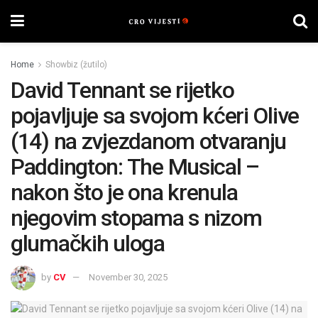
Home
Showbiz (žutilo)
David Tennant se rijetko
pojavljuje sa svojom kćeri Olive
(14) na zvjezdanom otvaranju
Paddington: The Musical –
nakon što je ona krenula
njegovim stopama s nizom
glumačkih uloga
by
CV
November 30, 2025