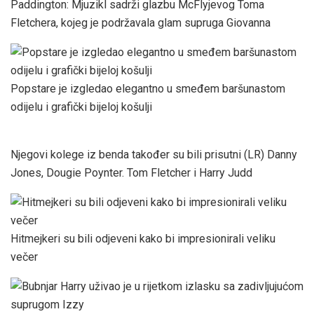
Paddington: Mjuzikl sadrži glazbu McFlyjevog Toma
Fletchera, kojeg je podržavala glam supruga Giovanna
Popstare je izgledao elegantno u smeđem baršunastom
odijelu i grafički bijeloj košulji
Njegovi kolege iz benda također su bili prisutni (LR) Danny
Jones, Dougie Poynter. Tom Fletcher i Harry Judd
Hitmejkeri su bili odjeveni kako bi impresionirali veliku
večer