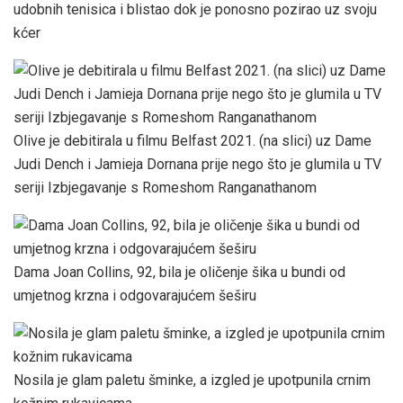
udobnih tenisica i blistao dok je ponosno pozirao uz svoju
kćer
Olive je debitirala u filmu Belfast 2021. (na slici) uz Dame
Judi Dench i Jamieja Dornana prije nego što je glumila u TV
seriji Izbjegavanje s Romeshom Ranganathanom
Dama Joan Collins, 92, bila je oličenje šika u bundi od
umjetnog krzna i odgovarajućem šeširu
Nosila je glam paletu šminke, a izgled je upotpunila crnim