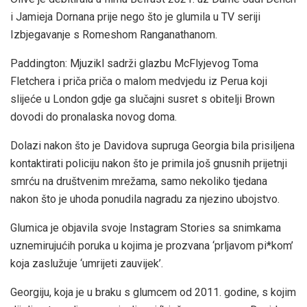
i Jamieja Dornana prije nego što je glumila u TV seriji
Izbjegavanje s Romeshom Ranganathanom.
Paddington: Mjuzikl sadrži glazbu McFlyjevog Toma
Fletchera i priča
priča o malom medvjedu iz Perua koji
slijeće u London gdje ga slučajni susret s obitelji Brown
dovodi do pronalaska novog doma.
Dolazi nakon što je Davidova supruga Georgia bila prisiljena
kontaktirati policiju nakon što je primila još gnusnih prijetnji
smrću na društvenim mrežama, samo nekoliko tjedana
nakon što je uhoda ponudila nagradu za njezino ubojstvo.
Glumica je objavila svoje Instagram Stories sa snimkama
uznemirujućih poruka u kojima je prozvana ‘prljavom pi*kom’
koja zaslužuje ‘umrijeti zauvijek’.
Georgiju, koja je u braku s glumcem od 2011. godine, s kojim