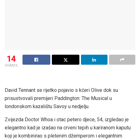
14
SHARES
David Tennant se rijetko pojavio s kćeri Olive dok su
prisustvovali premijeri Paddington: The Musical u
londonskom kazalištu Savoy u nedjelju.
Zvijezda Doctor Whoa i otac petero djece, 54, izgledao je
elegantno kad je izašao na crveni tepih u kariranom kaputu
koji je kombinirao s pletenim džemperom i elegantnim