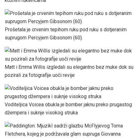
kožnim rukavicama
Prošetala je crvenim tepihom ruku pod ruku s dotjeranim
suprugom Percyjem Gibsonom (60).
Matt i Emma Willis izgledali su elegantno bez muke dok su
pozirali za fotografije uoči revije
Voditeljica Voicea obukla je bomber jaknu preko prugastog
džempera i suknje visokog struka