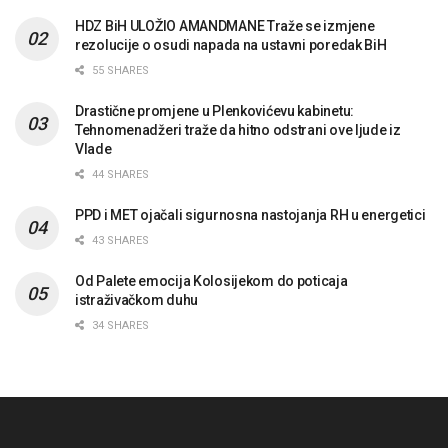
HDZ BiH ULOŽIO AMANDMANE Traže se izmjene
rezolucije o osudi napada na ustavni poredak BiH
55 SHARES
Drastične promjene u Plenkovićevu kabinetu:
Tehnomenadžeri traže da hitno odstrani ove ljude iz
Vlade
44 SHARES
PPD i MET ojačali sigurnosna nastojanja RH u energetici
43 SHARES
Od Palete emocija Kolosijekom do poticaja
istraživačkom duhu
34 SHARES