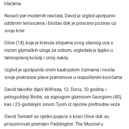
hlačama.
Noseći par modernih naočala, David je izgled upotpunio
udobnim tenisicama i blistao dok je ponosno pozirao uz
svoju kćer.
Olive (14), koja je krenula stopama svog slavnog oca s
nizom glumačkih uloga za sobom, izgledala je ljupko u
tamnoplavoj košulji i crnoj suknji.
Izgled je upotpunila crnim kaubojskim čizmama i nosila
svoje prekrasne plave pramenove u raspuštenim kovrčama.
David također dijeli Wilfreda, 12; Doris, 10 godina; i
petogodišnji Birdie, sa suprugom glumicom Georgiom (40),
kao i 23-godišnjim sinom Tyom iz njezine prethodne veze.
David Tennant se rijetko pojavio s kćeri Olive dok su
prisustvovali premijeri Paddington: The Musical u