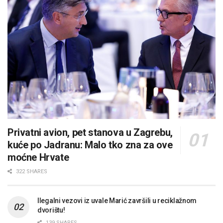
Privatni avion, pet stanova u Zagrebu,
kuće po Jadranu: Malo tko zna za ove
moćne Hrvate
322 SHARES
Ilegalni vezovi iz uvale Marić završili u reciklažnom
dvorištu!
139 SHARES