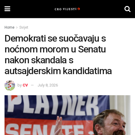
Home
Svijet
Demokrati se suočavaju s
noćnom morom u Senatu
nakon skandala s
autsajderskim kandidatima
by
CV
July 8, 2026