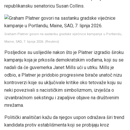
republikansku senatoricu Susan Collins.
Graham Platner govori na sastanku gradske vijećnice kampanje u Portlandu,
Maine, SAD, 7. lipnja 2026.
(
Reuters
)
Posljedice su uslijedile nakon što je Platner izgradio široku
kampanju koja je prkosila demokratskim vođama, koji su se
nadali da će guvernerka Janet Mills ući u utrku. Mills je
odbio, a Platner je pridobio progresivne birače unatoč nizu
kontroverzi koje su uključivale kritike oko tetovaže koju su
neki povezivali s nacističkim simbolizmom, izvješća o
izvanbračnom sekstingu i zapaljive objave na društvenim
mrežama.
Politički analitičari kažu da njegov uspon odražava širi trend
kandidata protiv establišmenta koji se probijaju kroz