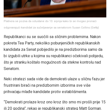
Platnera se poziva da odustane do 13. srpnja kako bi se mogao pronaći
odgovarajući kandidat za sučeljavanje sa senatorom Susan Collins
(
Getty
)
Republikanci su se suočili sa sličnim problemima. Nakon
pokreta Tea Party, nekoliko pobunjeničkih republikanskih
kandidata za Senat pobijedilo je na predizborima samo da
bi izgubili utrke u kojima su republikanci očekivali pobjedu,
što je stranku koštalo mogućnosti da stekne kontrolu nad
Senatom.
Neki stratezi sada vide da demokrati ulaze u sličnu fazu jer
frustrirani birači na predizbornim izborima sve više
prihvaćaju mlađe kandidate protiv establišmenta.
“Demokrati prolaze kroz ono kroz što smo mi prošli prije 15
ili 20 godina”, rekao je republikanski strateg Matt Gorman.