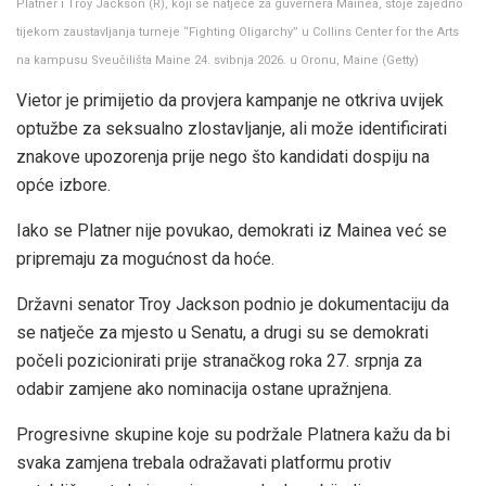
Platner i Troy Jackson (R), koji se natječe za guvernera Mainea, stoje zajedno
tijekom zaustavljanja turneje “Fighting Oligarchy” u Collins Center for the Arts
na kampusu Sveučilišta Maine 24. svibnja 2026. u Oronu, Maine
(
Getty
)
Vietor je primijetio da provjera kampanje ne otkriva uvijek
optužbe za seksualno zlostavljanje, ali može identificirati
znakove upozorenja prije nego što kandidati dospiju na
opće izbore.
Iako se Platner nije povukao, demokrati iz Mainea već se
pripremaju za mogućnost da hoće.
Državni senator Troy Jackson podnio je dokumentaciju da
se natječe za mjesto u Senatu, a drugi su se demokrati
počeli pozicionirati prije stranačkog roka 27. srpnja za
odabir zamjene ako nominacija ostane upražnjena.
Progresivne skupine koje su podržale Platnera kažu da bi
svaka zamjena trebala odražavati platformu protiv