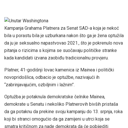
Kampanja Grahama Platnera za Senat SAD-a koja je nekoć
bila u porastu bila je uzburkana nakon što ga je žena optužila
da ju je seksualno napastvovao 2021., što je pokrenulo nova
pitanja o rizicima s kojima se suočavaju političke stranke
kada kandidati izvana zaobiđu tradicionalnu provjeru.
Platner, 41-godišnji lovac kamenica iz Mainea i politički
novopridošlica, odbacio je optužbe, nazivajući ih
“zabrinjavajućim, ozbiljnim i lažnim”.
Optužba je potaknula demokratske čelnike Mainea,
demokrate u Senatu i nekoliko Platnerovih bivših pristaša
da ga potaknu da prekine svoju kampanju do 13. srpnja, roka
koji bi stranci omogućio da ga zamijeni u utrci koja se
smatra kritičnom za nade demokrata da će pobijediti