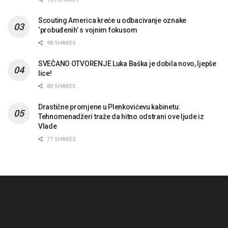
Scouting America kreće u odbacivanje oznake
‘probuđenih’ s vojnim fokusom
98 SHARES
SVEČANO OTVORENJE Luka Baška je dobila novo, ljepše
lice!
80 SHARES
Drastične promjene u Plenkovićevu kabinetu:
Tehnomenadžeri traže da hitno odstrani ove ljude iz
Vlade
77 SHARES