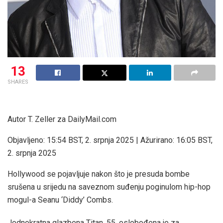
13
SHARES
Autor T. Zeller za DailyMail.com
Objavljeno:
15:54 BST, 2. srpnja 2025
|
Ažurirano:
16:05 BST,
2. srpnja 2025
Hollywood se pojavljuje nakon što je presuda bombe
srušena u srijedu na saveznom suđenju poginulom hip-hop
mogul-a Seanu ‘Diddy’ Combs.
Jednokratna glazbena Titan, 55, oslobođena je za