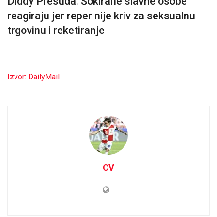
Diddy Presuda: Šokirane slavne osobe
reagiraju jer reper nije kriv za seksualnu
trgovinu i reketiranje
Izvor: DailyMail
CV