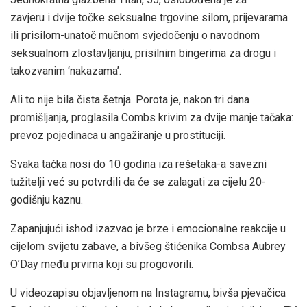
zavjeru i dvije točke seksualne trgovine silom, prijevarama
ili prisilom-unatoč mučnom svjedočenju o navodnom
seksualnom zlostavljanju, prisilnim bingerima za drogu i
takozvanim ‘nakazama’.
Ali to nije bila čista šetnja. Porota je, nakon tri dana
promišljanja, proglasila Combs krivim za dvije manje tačaka:
prevoz pojedinaca u angažiranje u prostituciji.
Svaka tačka nosi do 10 godina iza rešetaka-a savezni
tužitelji već su potvrdili da će se zalagati za cijelu 20-
godišnju kaznu.
Zapanjujući ishod izazvao je brze i emocionalne reakcije u
cijelom svijetu zabave, a bivšeg štićenika Combsa Aubrey
O’Day među prvima koji su progovorili.
U videozapisu objavljenom na Instagramu, bivša pjevačica