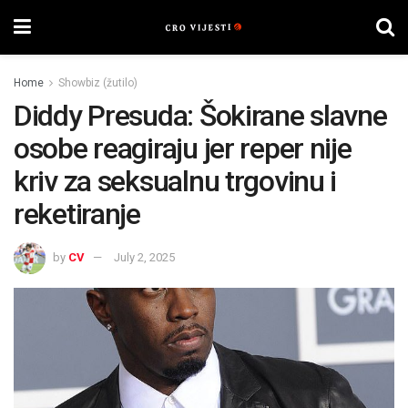
Home
Showbiz (žutilo)
Diddy Presuda: Šokirane slavne
osobe reagiraju jer reper nije
kriv za seksualnu trgovinu i
reketiranje
by
CV
July 2, 2025