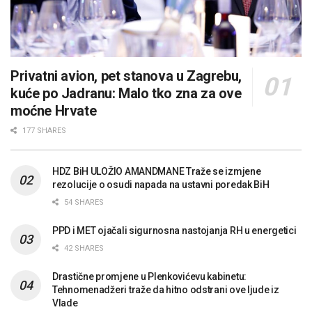
Privatni avion, pet stanova u Zagrebu,
kuće po Jadranu: Malo tko zna za ove
moćne Hrvate
177 SHARES
HDZ BiH ULOŽIO AMANDMANE Traže se izmjene
rezolucije o osudi napada na ustavni poredak BiH
54 SHARES
PPD i MET ojačali sigurnosna nastojanja RH u energetici
42 SHARES
Drastične promjene u Plenkovićevu kabinetu:
Tehnomenadžeri traže da hitno odstrani ove ljude iz
Vlade