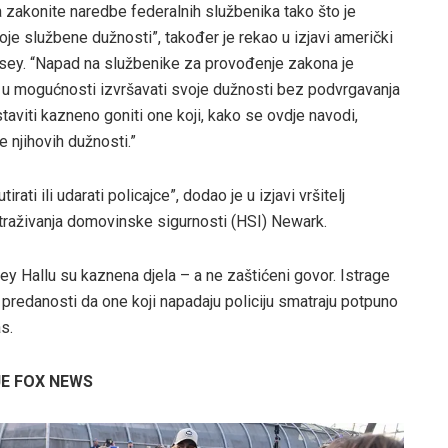
a zakonite naredbe federalnih službenika tako što je
voje službene dužnosti”, također je rekao u izjavi američki
rsey. “Napad na službenike za provođenje zakona je
ti u mogućnosti izvršavati svoje dužnosti bez podvrgavanja
staviti kazneno goniti one koji, kako se ovdje navodi,
 njihovih dužnosti.”
rati ili udarati policajce”, dodao je u izjavi vršitelj
traživanja domovinske sigurnosti (HSI) Newark.
y Hallu su kaznena djela – a ne zaštićeni govor. Istrage
predanosti da one koji napadaju policiju smatraju potpuno
s.
JE FOX NEWS