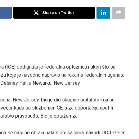
Share on Twitter
ra (ICE) podignuta je federalna optužnica nakon što su
iza koje je navodno napravio na rukama federalnih agenata
a Delaney Hall u Newarku, New Jersey.
ona, New Jersey, bio je dio skupine agitatora koji su
navečer kada su službenici ICE-a za deportaciju uputili
tarstvo pravosuđa. Bio je optužen za
toga se nasilno obračunala s policajcima, navodi DOJ. Geier