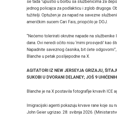
se tada “upustio u borbu sa službenicima za deport
jednog policajca za podlakticu i zglob drugoga. Obje
tužitelji. Optužen je za napad na savezne službeni
američkim sucem Cari Fais, priopćilo je DOJ.
“Nećemo tolerirati okrutne napade na službenike 
dana. Ovi neredi očito nisu ‘mirni prosvjedi’ kao š
Napadnite saveznog časnika, bit ćete odgovorni”, 
Blanche u petak poslijepodne na X.
AGITATORI IZ NEW JERSEYJA GRIZAJU, ŠITA
SUKOBI U DVORANI DELANEY; JOŠ 9 UHIĆENIH
Blanche je na X postavila fotografije krvavih ICE a
Imigracijski agenti pokazuju krvave rane koje su 
John Geier ugrizao. 28. svibnja 2026.
(Ministarst