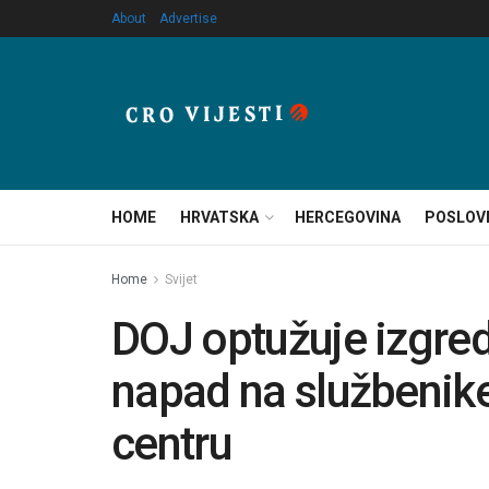
About
Advertise
HOME
HRVATSKA
HERCEGOVINA
POSLOV
Home
Svijet
DOJ optužuje izgre
napad na službenike
centru