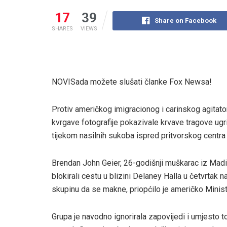
17
39
Share on Facebook
SHARES
VIEWS
NOVI
Sada možete slušati članke Fox Newsa!
Protiv američkog imigracionog i carinskog agitato
kvrgave fotografije pokazivale krvave tragove ugr
tijekom nasilnih sukoba ispred pritvorskog centr
Brendan John Geier, 26-godišnji muškarac iz Madis
blokirali cestu u blizini Delaney Halla u četvrtak 
skupinu da se makne, priopćilo je američko Minis
Grupa je navodno ignorirala zapovijedi i umjesto 