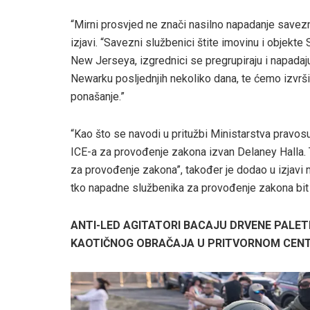
“Mirni prosvjed ne znači nasilno napadanje savezn
izjavi. “Savezni službenici štite imovinu i objekte
New Jerseya, izgrednici se pregrupiraju i napadaj
Newarku posljednjih nekoliko dana, te ćemo izvršiti
ponašanje.”
“Kao što se navodi u pritužbi Ministarstva pravosuđ
ICE-a za provođenje zakona izvan Delaney Halla. T
za provođenje zakona”, također je dodao u izjavi
tko napadne službenika za provođenje zakona bit
ANTI-LED AGITATORI BACAJU DRVENE PALET
KAOTIČNOG OBRAČAJA U PRITVORNOM CENT