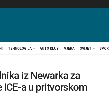
NI
TEHNOLOGIJA
AUTO KLUB
VJERA
SVIJET
SPOR
dnika iz Newarka za
 ICE-a u pritvorskom