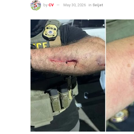
by
CV
May 30, 2026
in
Svijet