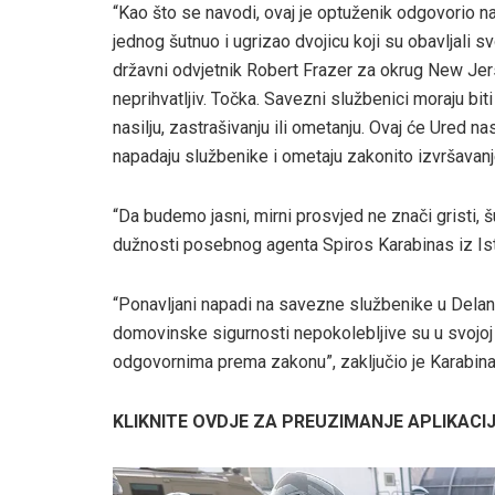
“Kao što se navodi, ovaj je optuženik odgovorio n
jednog šutnuo i ugrizao dvojicu koji su obavljali s
državni odvjetnik Robert Frazer za okrug New Je
neprihvatljiv. Točka. Savezni službenici moraju bi
nasilju, zastrašivanju ili ometanju. Ovaj će Ured na
napadaju službenike i ometaju zakonito izvršavanje
“Da budemo jasni, mirni prosvjed ne znači gristi, šuti
dužnosti posebnog agenta Spiros Karabinas iz Is
“Ponavljani napadi na savezne službenike u Delane
domovinske sigurnosti nepokolebljive su u svojoj 
odgovornima prema zakonu”, zaključio je Karabina
KLIKNITE OVDJE ZA PREUZIMANJE APLIKACI