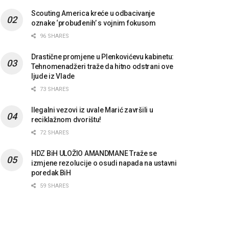
Scouting America kreće u odbacivanje
oznake ‘probuđenih’ s vojnim fokusom
96 SHARES
Drastične promjene u Plenkovićevu kabinetu:
Tehnomenadžeri traže da hitno odstrani ove
ljude iz Vlade
73 SHARES
Ilegalni vezovi iz uvale Marić završili u
reciklažnom dvorištu!
72 SHARES
HDZ BiH ULOŽIO AMANDMANE Traže se
izmjene rezolucije o osudi napada na ustavni
poredak BiH
59 SHARES