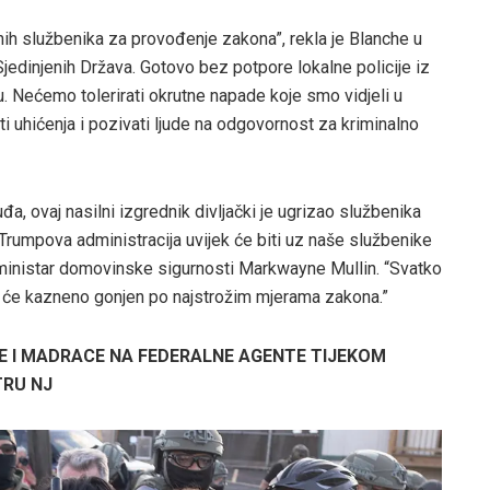
ih službenika za provođenje zakona”, rekla je Blanche u
 Sjedinjenih Država. Gotovo bez potpore lokalne policije iz
u. Nećemo tolerirati okrutne napade koje smo vidjeli u
 uhićenja i pozivati ​​ljude na odgovornost za kriminalno
a, ovaj nasilni izgrednik divljački je ugrizao službenika
rumpova administracija uvijek će biti uz naše službenike
 ministar domovinske sigurnosti Markwayne Mullin. “Svatko
 će kazneno gonjen po najstrožim mjerama zakona.”
E I MADRACE NA FEDERALNE AGENTE TIJEKOM
RU NJ