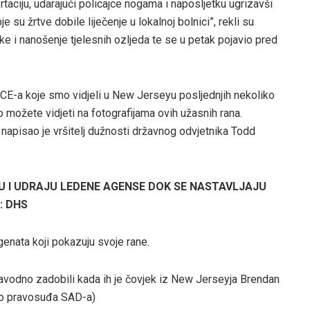
aciju, udarajući policajce nogama i naposljetku ugrizavši
 su žrtve dobile liječenje u lokalnoj bolnici”, rekli su
ke i nanošenje tjelesnih ozljeda te se u petak pojavio pred
ICE-a koje smo vidjeli u New Jerseyu posljednjih nekoliko
to možete vidjeti na fotografijama ovih užasnih rana.
napisao je vršitelj dužnosti državnog odvjetnika Todd
JU I UDRAJU LEDENE AGENSE DOK SE NASTAVLJAJU
: DHS
genata koji pokazuju svoje rane.
navodno zadobili kada ih je čovjek iz New Jerseyja Brendan
vo pravosuđa SAD-a)