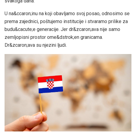
svakoga dana.
U na&ccaron;inu na koji obavljamo svoj posao, odnosimo se
prema zajednici, poštujemo institucije i stvaramo prilike za
budu&cacute;e generacije. Jer dr&zcaron;ava nije samo
zemljopisni prostor ome&dstrok;en granicama.
Dr&zcaron;ava su njezini ljudi.