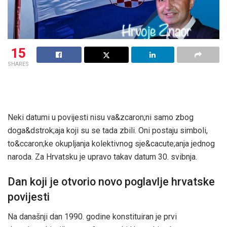
15
SHARES
Neki datumi u povijesti nisu va&zcaron;ni samo zbog
doga&dstrok;aja koji su se tada zbili. Oni postaju simboli,
to&ccaron;ke okupljanja kolektivnog sje&cacute;anja jednog
naroda. Za Hrvatsku je upravo takav datum 30. svibnja.
Dan koji je otvorio novo poglavlje hrvatske
povijesti
Na današnji dan 1990. godine konstituiran je prvi