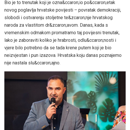
Bio je to trenutak koji je ozna&ccaron;io po&ccaron;etak
novog poglavlja hrvatske povijesti – povratak demokraciji,
slobodi i ostvarenju stoljetne te&zcaron;nje hrvatskog
naroda za vlastitom dr&zcaron;avom. Danas, kada s
vremenskim odmakom promatramo taj povijesni trenutak,
lako je zaboraviti koliko je hrabrosti, odlu&ccaron;nosti i
vjere bilo potrebno da se tada krene putem koji je bio
neizvjestan i pun izazova. Hrvatska koju danas poznajemo
nije nastala slu&ccaron;ajno.