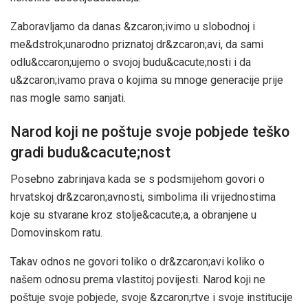
Zaboravljamo da danas &zcaron;ivimo u slobodnoj i
me&dstrok;unarodno priznatoj dr&zcaron;avi, da sami
odlu&ccaron;ujemo o svojoj budu&cacute;nosti i da
u&zcaron;ivamo prava o kojima su mnoge generacije prije
nas mogle samo sanjati.
Narod koji ne poštuje svoje pobjede teško
gradi budu&cacute;nost
Posebno zabrinjava kada se s podsmijehom govori o
hrvatskoj dr&zcaron;avnosti, simbolima ili vrijednostima
koje su stvarane kroz stolje&cacute;a, a obranjene u
Domovinskom ratu.
Takav odnos ne govori toliko o dr&zcaron;avi koliko o
našem odnosu prema vlastitoj povijesti. Narod koji ne
poštuje svoje pobjede, svoje &zcaron;rtve i svoje institucije