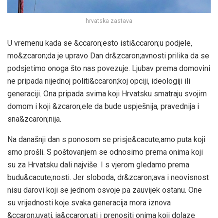
hrvatska zastava
U vremenu kada se &ccaron;esto isti&ccaron;u podjele,
mo&zcaron;da je upravo Dan dr&zcaron;avnosti prilika da se
podsjetimo onoga što nas povezuje. Ljubav prema domovini
ne pripada nijednoj politi&ccaron;koj opciji, ideologiji ili
generaciji. Ona pripada svima koji Hrvatsku smatraju svojim
domom i koji &zcaron;ele da bude uspješnija, pravednija i
sna&zcaron;nija.
Na današnji dan s ponosom se prisje&cacute;amo puta koji
smo prošli. S poštovanjem se odnosimo prema onima koji
su za Hrvatsku dali najviše. I s vjerom gledamo prema
budu&cacute;nosti. Jer sloboda, dr&zcaron;ava i neovisnost
nisu darovi koji se jednom osvoje pa zauvijek ostanu. One
su vrijednosti koje svaka generacija mora iznova
&ccaron;uvati, ja&ccaron;ati i prenositi onima koji dolaze