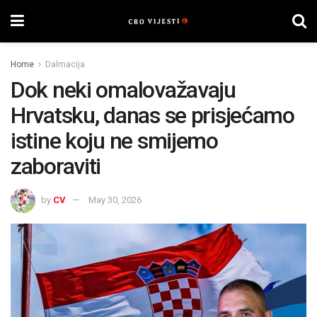
Home
Dalmacija
Dok neki omalovažavaju
Hrvatsku, danas se prisjećamo
istine koju ne smijemo
zaboraviti
by
CV
May 30, 2026