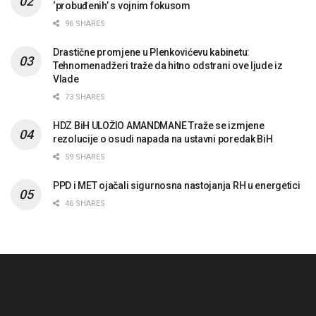
‘probuđenih’ s vojnim fokusom
96 SHARES
Drastične promjene u Plenkovićevu kabinetu:
Tehnomenadžeri traže da hitno odstrani ove ljude iz
Vlade
73 SHARES
HDZ BiH ULOŽIO AMANDMANE Traže se izmjene
rezolucije o osudi napada na ustavni poredak BiH
59 SHARES
PPD i MET ojačali sigurnosna nastojanja RH u energetici
46 SHARES