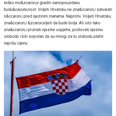
teško mo&zcaron;e graditi samopouzdanu
budu&cacute;nost. Voljeti Hrvatsku ne zna&ccaron;i zatvarati
o&ccaron;i pred njezinim manama. Naprotiv. Voljeti Hrvatsku
zna&ccaron;i &zcaron;eljeti da bude bolja. Ali isto tako
zna&ccaron;i priznati njezine uspjehe, poštovati njezinu
slobodu i biti svjestan da su mnogi za tu slobodu platili
najvišu cijenu.