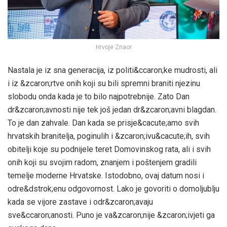
Hrvoje Znaor
Nastala je iz sna generacija, iz politi&ccaron;ke mudrosti, ali
i iz &zcaron;rtve onih koji su bili spremni braniti njezinu
slobodu onda kada je to bilo najpotrebnije. Zato Dan
dr&zcaron;avnosti nije tek još jedan dr&zcaron;avni blagdan.
To je dan zahvale. Dan kada se prisje&cacute;amo svih
hrvatskih branitelja, poginulih i &zcaron;ivu&cacute;ih, svih
obitelji koje su podnijele teret Domovinskog rata, ali i svih
onih koji su svojim radom, znanjem i poštenjem gradili
temelje moderne Hrvatske. Istodobno, ovaj datum nosi i
odre&dstrok;enu odgovornost. Lako je govoriti o domoljublju
kada se vijore zastave i odr&zcaron;avaju
sve&ccaron;anosti. Puno je va&zcaron;nije &zcaron;ivjeti ga