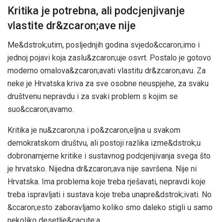
Kritika je potrebna, ali podcjenjivanje
vlastite dr&zcaron;ave nije
Me&dstrok;utim, posljednjih godina svjedo&ccaron;imo i
jednoj pojavi koja zaslu&zcaron;uje osvrt. Postalo je gotovo
moderno omalova&zcaron;avati vlastitu dr&zcaron;avu. Za
neke je Hrvatska kriva za sve osobne neuspjehe, za svaku
društvenu nepravdu i za svaki problem s kojim se
suo&ccaron;avamo.
Kritika je nu&zcaron;na i po&zcaron;eljna u svakom
demokratskom društvu, ali postoji razlika izme&dstrok;u
dobronamjerne kritike i sustavnog podcjenjivanja svega što
je hrvatsko. Nijedna dr&zcaron;ava nije savršena. Nije ni
Hrvatska. Ima problema koje treba rješavati, nepravdi koje
treba ispravljati i sustava koje treba unapre&dstrok;ivati. No
&ccaron;esto zaboravljamo koliko smo daleko stigli u samo
nekoliko desetlje&cacute;a.