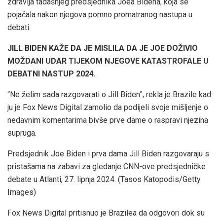
zdravlja tadašnjeg predsjednika Joea Bidena, koja se
pojačala nakon njegova pomno promatranog nastupa u
debati.
JILL BIDEN KAŽE DA JE MISLILA DA JE JOE DOŽIVIO
MOŽDANI UDAR TIJEKOM NJEGOVE KATASTROFALE U
DEBATNI NASTUP 2024.
“Ne želim sada razgovarati o Jill Biden”, rekla je Brazile kad
ju je Fox News Digital zamolio da podijeli svoje mišljenje o
nedavnim komentarima bivše prve dame o raspravi njezina
supruga.
Predsjednik Joe Biden i prva dama Jill Biden razgovaraju s
pristašama na zabavi za gledanje CNN-ove predsjedničke
debate u Atlanti, 27. lipnja 2024.
(Tasos Katopodis/Getty
Images)
Fox News Digital pritisnuo je Brazilea da odgovori dok su