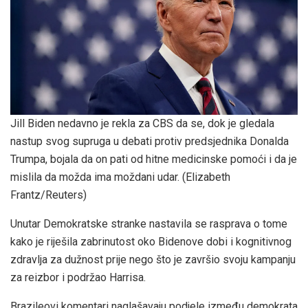
Jill Biden nedavno je rekla za CBS da se, dok je gledala
nastup svog supruga u debati protiv predsjednika Donalda
Trumpa, bojala da on pati od hitne medicinske pomoći i da je
mislila da možda ima moždani udar.
(Elizabeth
Frantz/Reuters)
Unutar Demokratske stranke nastavila se rasprava o tome
kako je riješila zabrinutost oko Bidenove dobi i kognitivnog
zdravlja za dužnost prije nego što je završio svoju kampanju
za reizbor i podržao Harrisa.
Brazileovi komentari naglašavaju podjele između demokrata