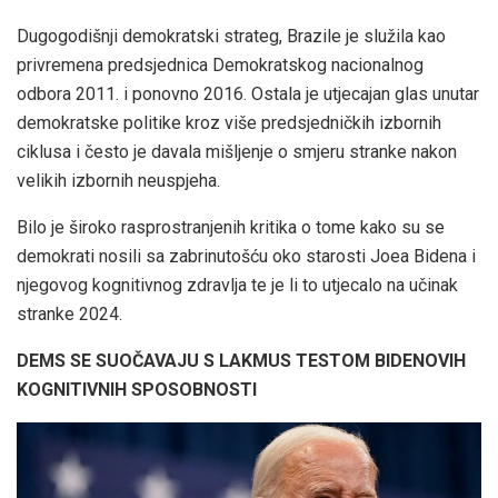
Dugogodišnji demokratski strateg, Brazile je služila kao
privremena predsjednica Demokratskog nacionalnog
odbora 2011. i ponovno 2016. Ostala je utjecajan glas unutar
demokratske politike kroz više predsjedničkih izbornih
ciklusa i često je davala mišljenje o smjeru stranke nakon
velikih izbornih neuspjeha.
Bilo je široko rasprostranjenih kritika o tome kako su se
demokrati nosili sa zabrinutošću oko starosti Joea Bidena i
njegovog kognitivnog zdravlja te je li to utjecalo na učinak
stranke 2024.
DEMS SE SUOČAVAJU S LAKMUS TESTOM BIDENOVIH
KOGNITIVNIH SPOSOBNOSTI