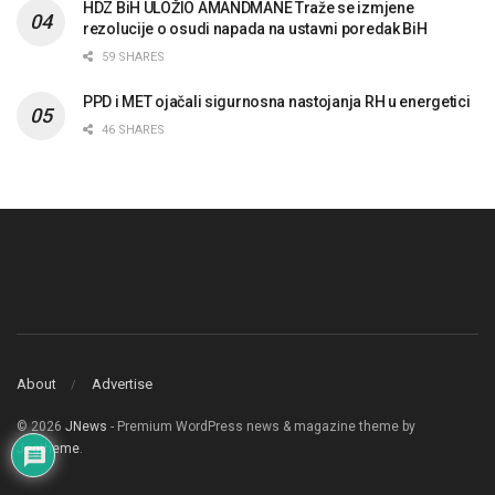
HDZ BiH ULOŽIO AMANDMANE Traže se izmjene
rezolucije o osudi napada na ustavni poredak BiH
59 SHARES
PPD i MET ojačali sigurnosna nastojanja RH u energetici
46 SHARES
About
Advertise
© 2026
JNews
- Premium WordPress news & magazine theme by
Jegtheme
.