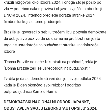
kružili razgovori oko izbora 2024. i onoga što je pošlo po
zlu — posebno nakon poziva i objave izvješća o obdukciji
DNC-a 2024., internog pregleda poraza stranke 2024. i
čimbenika koji su tome pridonijeli.
Brazile je, govoreći o sebi u trećem licu, pozvala demokrate
da odbiju sve pozive da se osvrnu na prošlost i umjesto
toga se usredotoče na budućnost stranke i nadolazeće
izbore.
“Donna Brazile se neće fokusirati na prošlost”, rekla je.
“Donna Brazile želi se usredotočiti na budućnost
.”
Tvrdila je da su demokrati već donijeli svoju odluku 2024.
kada je Biden okončao svoj reizbor i podržao
potpredsjednicu Kamalu Harris.
DEMOKRATSKI NACIONALNI ODBOR JAPANKE,
ODUSTAVLJA SVOJU IZBORNU ‘AUTOPSIJU’ 2024.