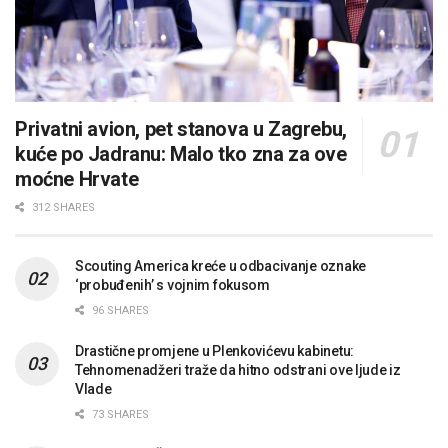
Privatni avion, pet stanova u Zagrebu,
kuće po Jadranu: Malo tko zna za ove
moćne Hrvate
312 SHARES
Scouting America kreće u odbacivanje oznake
‘probuđenih’ s vojnim fokusom
96 SHARES
Drastične promjene u Plenkovićevu kabinetu:
Tehnomenadžeri traže da hitno odstrani ove ljude iz
Vlade
73 SHARES