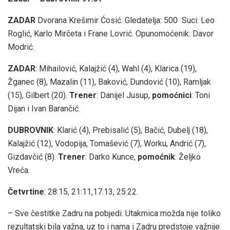
ZADAR
Dvorana Krešimir Ćosić. Gledatelja: 500 Suci: Leo
Roglić, Karlo Mirčeta i Frane Lovrić. Opunomoćenik: Davor
Modrić.
ZADAR
: Mihailović, Kalajžić (4), Wahl (4), Klarica (19),
Žganec (8), Mazalin (11), Baković, Dundović (10), Ramljak
(15), Gilbert (20).
Trener
: Danijel Jusup,
pomoćnici
: Toni
Dijan i Ivan Barančić.
DUBROVNIK
: Klarić (4), Prebisalić (5), Bačić, Dubelj (18),
Kalajžić (12), Vodopija, Tomašević (7), Worku, Andrić (7),
Gizdavčić (8).
Trener
: Darko Kunce,
pomoćnik
: Željko
Vreća.
Četvrtine
: 28:15, 21:11,17:13, 25:22.
– Sve čestitke Zadru na pobjedi. Utakmica možda nije toliko
rezultatski bila važna, uz to i nama i Zadru predstoje važnije