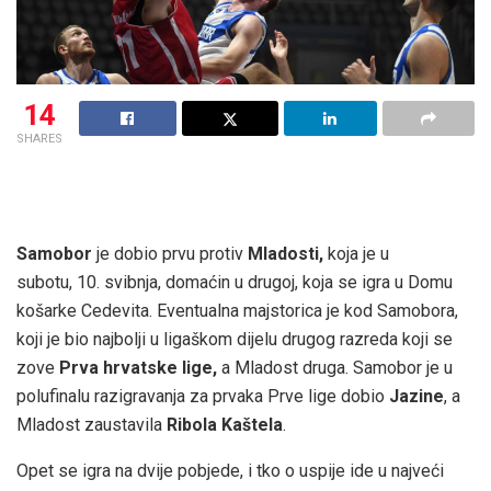
14
SHARES
Samobor
je dobio prvu protiv
Mladosti,
koja je u
subotu, 10. svibnja, domaćin u drugoj, koja se igra u Domu
košarke Cedevita. Eventualna majstorica je kod Samobora,
koji je bio najbolji u ligaškom dijelu drugog razreda koji se
zove
Prva hrvatske lige,
a Mladost druga. Samobor je u
polufinalu razigravanja za prvaka Prve lige dobio
Jazine
, a
Mladost zaustavila
Ribola Kaštela
.
Opet se igra na dvije pobjede, i tko o uspije ide u najveći