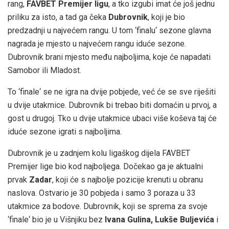
rang,
FAVBET Premijer ligu
, a tko izgubi imat će još jednu
priliku za isto, a tad ga čeka
Dubrovnik
, koji je bio
predzadnji u najvećem rangu. U tom
‘finalu‘ sezone glavna
nagrada je mjesto u najvećem rangu iduće sezone.
Dubrovnik brani mjesto među najboljima, koje će napadati
Samobor ili Mladost.
To ‘finale‘ se ne igra na dvije pobjede, već će se sve riješiti
u dvije utakmice. Dubrovnik bi trebao biti domaćin u prvoj, a
gost u drugoj. Tko u dvije utakmice ubaci više koševa taj će
iduće sezone igrati s najboljima.
Dubrovnik je u zadnjem kolu ligaškog dijela FAVBET
Premijer lige bio kod najboljega. Dočekao ga je aktualni
prvak
Zadar
, koji će s najbolje pozicije krenuti u obranu
naslova. Ostvario je 30 pobjeda i samo 3 poraza u 33
utakmice za bodove. Dubrovnik, koji se sprema za svoje
‘finale‘ bio je u Višnjiku bez
Ivana Gulina, Lukše Buljevića
i