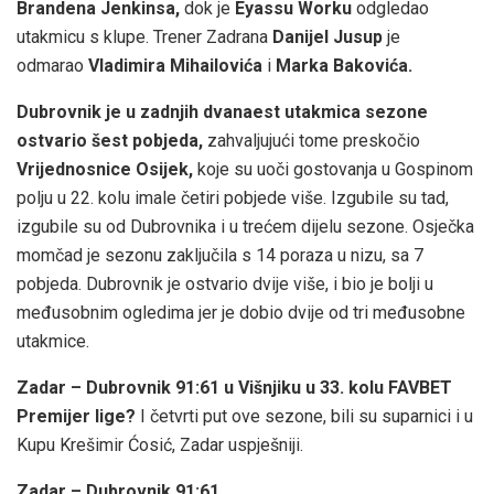
Brandena Jenkinsa,
dok je
Eyassu Worku
odgledao
utakmicu s klupe. Trener Zadrana
Danijel Jusup
je
odmarao
Vladimira Mihailovića
i
Marka Bakovića.
Dubrovnik je u zadnjih dvanaest utakmica sezone
ostvario šest pobjeda,
zahvaljujući tome preskočio
Vrijednosnice Osijek,
koje su uoči gostovanja u Gospinom
polju u 22. kolu imale četiri pobjede više. Izgubile su tad,
izgubile su od Dubrovnika i u trećem dijelu sezone. Osječka
momčad je sezonu zaključila s 14 poraza u nizu, sa 7
pobjeda. Dubrovnik je ostvario dvije više, i bio je bolji u
međusobnim ogledima jer je dobio dvije od tri međusobne
utakmice.
Zadar – Dubrovnik 91:61 u Višnjiku u 33. kolu FAVBET
Premijer lige?
I četvrti put ove sezone, bili su suparnici i u
Kupu Krešimir Ćosić, Zadar uspješniji.
Zadar – Dubrovnik 91:61