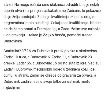
stvari. Ne mogu reći da smo utakmicu odradili, bilo je nekih
dobrih stvari, na primjer naskakali smo Zadrane, to pokazuje
da je želja postojala. Zadar je kvalitetnija ekipa i u drugim
segmentima je bio puni bolji. Čekaju nas kvalifikacije. Nadam
se da ćemo ostati u Premijer ligi, a Zadru želim sve najbolje
u doigravanju – rekao je
Željko Vreća,
pomoćni trener
Dubrovnika.
Statistika? 37:36 za Dubrovnik protiv prvaka u skokovima.
Zadar 10 trica, a Dubrovnik 6. Zadar 11, a Dubrovnik 23
greške. Zadar 55, a Dubrovnik 35 posto šuta iz igre. Već su i
Zadar, i Dubrovnik međusobni ogled u zadnjem kolu lige
gurnuli u stranu. Zadar se okreće doigravanju za prvaka, a
Dubrovnik zadnjem činu svoje bitke za ostanak među
najboljima.