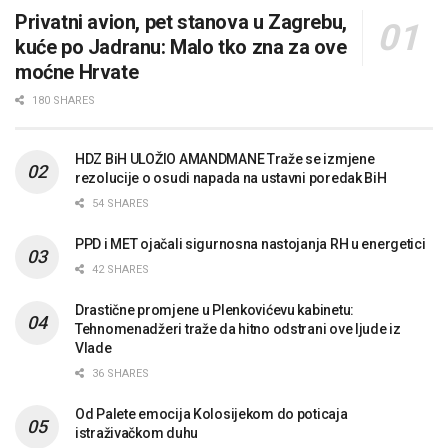
Privatni avion, pet stanova u Zagrebu,
kuće po Jadranu: Malo tko zna za ove
moćne Hrvate
180 SHARES
HDZ BiH ULOŽIO AMANDMANE Traže se izmjene
rezolucije o osudi napada na ustavni poredak BiH
54 SHARES
PPD i MET ojačali sigurnosna nastojanja RH u energetici
42 SHARES
Drastične promjene u Plenkovićevu kabinetu:
Tehnomenadžeri traže da hitno odstrani ove ljude iz
Vlade
36 SHARES
Od Palete emocija Kolosijekom do poticaja
istraživačkom duhu