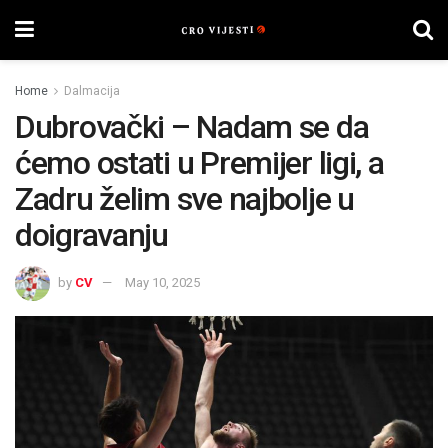
Home
Dalmacija
Dubrovački – Nadam se da
ćemo ostati u Premijer ligi, a
Zadru želim sve najbolje u
doigravanju
by
CV
May 10, 2025