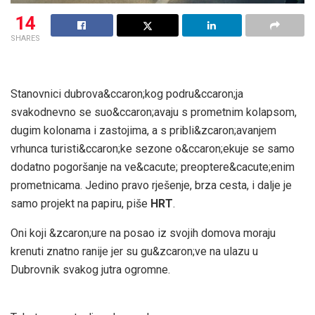
14
SHARES
Stanovnici dubrova&ccaron;kog podru&ccaron;ja
svakodnevno se suo&ccaron;avaju s prometnim kolapsom,
dugim kolonama i zastojima, a s pribli&zcaron;avanjem
vrhunca turisti&ccaron;ke sezone o&ccaron;ekuje se samo
dodatno pogoršanje na ve&cacute; preoptere&cacute;enim
prometnicama. Jedino pravo rješenje, brza cesta, i dalje je
samo projekt na papiru, piše
HRT
.
Oni koji &zcaron;ure na posao iz svojih domova moraju
krenuti znatno ranije jer su gu&zcaron;ve na ulazu u
Dubrovnik svakog jutra ogromne.