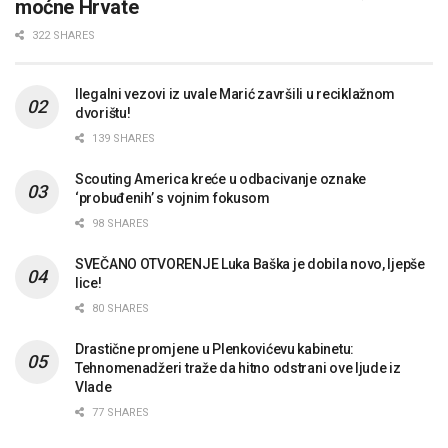
moćne Hrvate
322 SHARES
Ilegalni vezovi iz uvale Marić završili u reciklažnom
dvorištu!
139 SHARES
Scouting America kreće u odbacivanje oznake
‘probuđenih’ s vojnim fokusom
98 SHARES
SVEČANO OTVORENJE Luka Baška je dobila novo, ljepše
lice!
80 SHARES
Drastične promjene u Plenkovićevu kabinetu:
Tehnomenadžeri traže da hitno odstrani ove ljude iz
Vlade
77 SHARES