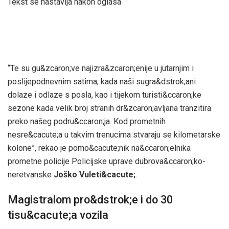
Tekst se nastavlja nakon oglasa
“Te su gu&zcaron;ve najizra&zcaron;enije u jutarnjim i
poslijepodnevnim satima, kada naši sugra&dstrok;ani
dolaze i odlaze s posla, kao i tijekom turisti&ccaron;ke
sezone kada velik broj stranih dr&zcaron;avljana tranzitira
preko našeg podru&ccaron;ja. Kod prometnih
nesre&cacute;a u takvim trenucima stvaraju se kilometarske
kolone”, rekao je pomo&cacute;nik na&ccaron;elnika
prometne policije Policijske uprave dubrova&ccaron;ko-
neretvanske
Joško Vuleti&cacute;
.
Magistralom pro&dstrok;e i do 30
tisu&cacute;a vozila