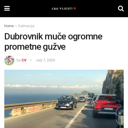
Home
Dalmacija
Dubrovnik muče ogromne
prometne gužve
by
CV
July 7, 2026