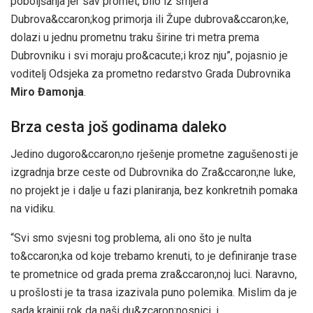
poboljšanja jer sav promet, bilo iz smjera
Dubrova&ccaron;kog primorja ili Župe dubrova&ccaron;ke,
dolazi u jednu prometnu traku širine tri metra prema
Dubrovniku i svi moraju pro&cacute;i kroz nju”, pojasnio je
voditelj Odsjeka za prometno redarstvo Grada Dubrovnika
Miro Đamonja
.
Brza cesta još godinama daleko
Jedino dugoro&ccaron;no rješenje prometne zagušenosti je
izgradnja brze ceste od Dubrovnika do Zra&ccaron;ne luke,
no projekt je i dalje u fazi planiranja, bez konkretnih pomaka
na vidiku.
“Svi smo svjesni tog problema, ali ono što je nulta
to&ccaron;ka od koje trebamo krenuti, to je definiranje trase
te prometnice od grada prema zra&ccaron;noj luci. Naravno,
u prošlosti je ta trasa izazivala puno polemika. Mislim da je
sada krajnji rok da naši du&zcaron;nosnici, i