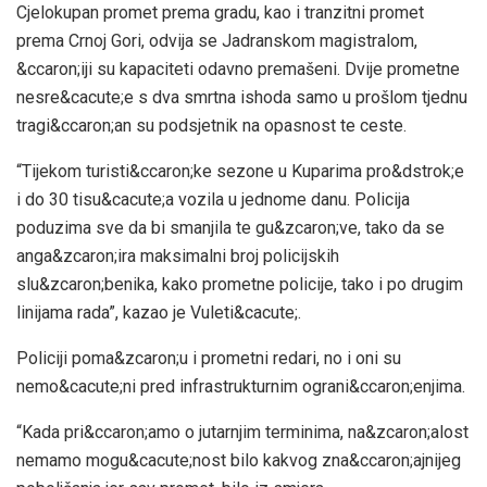
Cjelokupan promet prema gradu, kao i tranzitni promet
prema Crnoj Gori, odvija se Jadranskom magistralom,
&ccaron;iji su kapaciteti odavno premašeni. Dvije prometne
nesre&cacute;e s dva smrtna ishoda samo u prošlom tjednu
tragi&ccaron;an su podsjetnik na opasnost te ceste.
“Tijekom turisti&ccaron;ke sezone u Kuparima pro&dstrok;e
i do 30 tisu&cacute;a vozila u jednome danu. Policija
poduzima sve da bi smanjila te gu&zcaron;ve, tako da se
anga&zcaron;ira maksimalni broj policijskih
slu&zcaron;benika, kako prometne policije, tako i po drugim
linijama rada”, kazao je Vuleti&cacute;.
Policiji poma&zcaron;u i prometni redari, no i oni su
nemo&cacute;ni pred infrastrukturnim ograni&ccaron;enjima.
“Kada pri&ccaron;amo o jutarnjim terminima, na&zcaron;alost
nemamo mogu&cacute;nost bilo kakvog zna&ccaron;ajnijeg