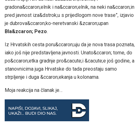
gradona&ccaron;elnik i na&ccaron;elnik, na neki na&ccaron;in
pred javnost iza&dstrok;u s prijedlogom nove trase”, izjavio
je dubrova&ccaron;ko-neretvanski &zcaron;upan
Bla&zcaron; Pezo
.
Iz Hrvatskih cesta poru&ccaron;uju da je nova trasa poznata,
iako još nije predstavljena javnosti. Unato&ccaron; tome, do
po&ccaron;etka gradnje pro&cacute;i &cacute;e još godine, a
stanovnicima juga Hrvatske do tada preostaju samo
strpljenje i duga &ccaron;ekanja u kolonama.
Moja reakcija na članak je…