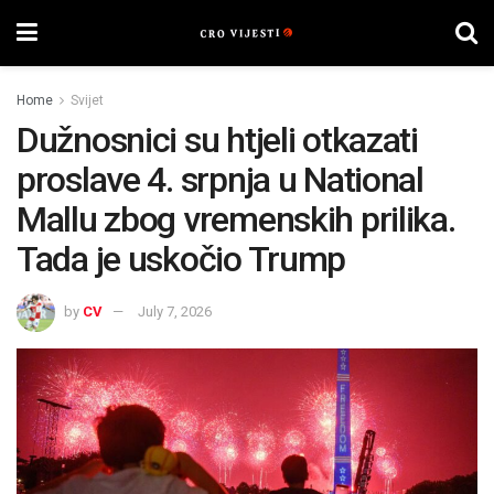
Home
Svijet
Dužnosnici su htjeli otkazati
proslave 4. srpnja u National
Mallu zbog vremenskih prilika.
Tada je uskočio Trump
by
CV
July 7, 2026