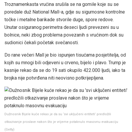
Troznamenkasta vrućina srušila se na gomile koje su se
poredale duž National Mall-a, gdje su sigurnosne kontrolne
točke i metalne barikade stvorile duge, spore redove.
Unutar osiguranog perimetra deseci ljudi prevezeni su u
bolnice, neki zbog problema povezanih s vrućinom dok su
sudionici čekali početak svečanosti.
Do rane večeri Mall je bio ispunjen tisućama posjetitelja, od
kojih su mnogi bili odjeveni u crveno, bijelo i plavo. Trump je
kasnije rekao da se do 19 sati okupilo 422.000 ljudi, iako ta
brojka nije potvrđena niti neovisno potkrijepljena.
Dužnosnik Bijele kuće rekao je da su ‘svi uključeni entiteti’ predložili
otkazivanje proslave nakon što je vrijeme potaknulo masovnu evakuaciju
(
Getty
)