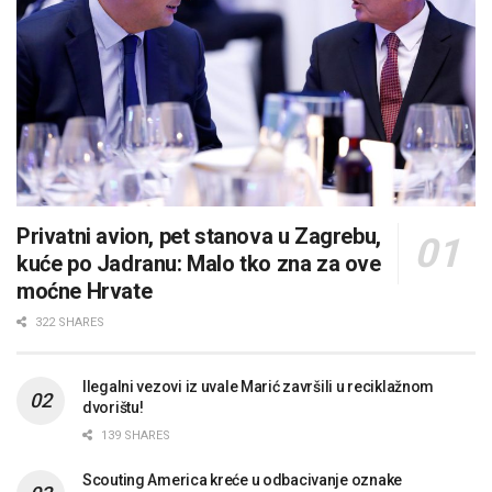
Privatni avion, pet stanova u Zagrebu,
kuće po Jadranu: Malo tko zna za ove
moćne Hrvate
322 SHARES
Ilegalni vezovi iz uvale Marić završili u reciklažnom
dvorištu!
139 SHARES
Scouting America kreće u odbacivanje oznake