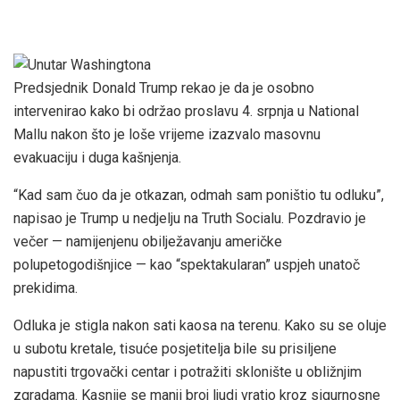
Predsjednik Donald Trump rekao je da je osobno
intervenirao kako bi održao proslavu 4. srpnja u National
Mallu nakon što je loše vrijeme izazvalo masovnu
evakuaciju i duga kašnjenja.
“Kad sam čuo da je otkazan, odmah sam poništio tu odluku”,
napisao je Trump u nedjelju na Truth Socialu. Pozdravio je
večer — namijenjenu obilježavanju američke
polupetogodišnjice — kao “spektakularan” uspjeh unatoč
prekidima.
Odluka je stigla nakon sati kaosa na terenu. Kako su se oluje
u subotu kretale, tisuće posjetitelja bile su prisiljene
napustiti trgovački centar i potražiti sklonište u obližnjim
zgradama. Kasnije se manji broj ljudi vratio kroz sigurnosne