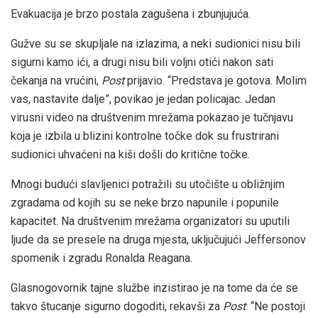
Evakuacija je brzo postala zagušena i zbunjujuća.
Gužve su se skupljale na izlazima, a neki sudionici nisu bili
sigurni kamo ići, a drugi nisu bili voljni otići nakon sati
čekanja na vrućini,
Post
prijavio. “Predstava je gotova. Molim
vas, nastavite dalje”, povikao je jedan policajac. Jedan
virusni video na društvenim mrežama pokazao je tučnjavu
koja je izbila u blizini kontrolne točke dok su frustrirani
sudionici uhvaćeni na kiši došli do kritične točke.
Mnogi budući slavljenici potražili su utočište u obližnjim
zgradama od kojih su se neke brzo napunile i popunile
kapacitet. Na društvenim mrežama organizatori su uputili
ljude da se presele na druga mjesta, uključujući Jeffersonov
spomenik i zgradu Ronalda Reagana.
Glasnogovornik tajne službe inzistirao je na tome da će se
takvo štucanje sigurno dogoditi, rekavši za
Post
: “Ne postoji