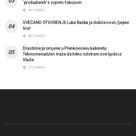
‘probuđenih’ s vojnim fokusom
98 SHARES
SVEČANO OTVORENJE Luka Baška je dobila novo, ljepše
lice!
80 SHARES
Drastične promjene u Plenkovićevu kabinetu:
Tehnomenadžeri traže da hitno odstrani ove ljude iz
Vlade
77 SHARES