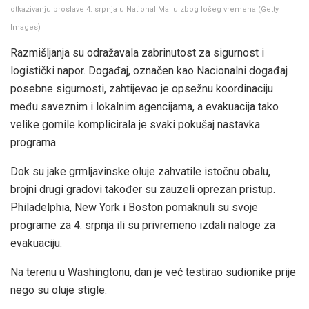
otkazivanju proslave 4. srpnja u National Mallu zbog lošeg vremena
(
Getty
Images
)
Razmišljanja su odražavala zabrinutost za sigurnost i
logistički napor. Događaj, označen kao Nacionalni događaj
posebne sigurnosti, zahtijevao je opsežnu koordinaciju
među saveznim i lokalnim agencijama, a evakuacija tako
velike gomile komplicirala je svaki pokušaj nastavka
programa.
Dok su jake grmljavinske oluje zahvatile istočnu obalu,
brojni drugi gradovi također su zauzeli oprezan pristup.
Philadelphia, New York i Boston pomaknuli su svoje
programe za 4. srpnja ili su privremeno izdali naloge za
evakuaciju.
Na terenu u Washingtonu, dan je već testirao sudionike prije
nego su oluje stigle.