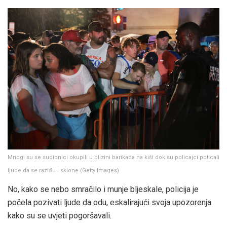
Mnogi su se sudionici okupili u blizini barikada na kiši dok su policajci poticali
ljude da se raziđu i sklone
(
Getty Images
)
No, kako se nebo smračilo i munje bljeskale, policija je
počela pozivati ​​ljude da odu, eskalirajući svoja upozorenja
kako su se uvjeti pogoršavali.