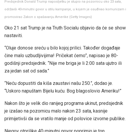
Predsjednik Donald Trump naposljetku je stupio na pozornicu oko 23 sata,
održavši 40-minutni govor u stilu kampanje, u kojem je osuđivao komunizam i
promovirao Zakon o spašavanju Amerike
(
Getty Images
)
Oko 21 sat Trump je na Truth Socialu objavio da će se show
nastaviti.
“Oluje donose sreću u bilo kojoj prilici. Također događaje
čine malo uzbudljivijima! Pričekat ćemo”, napisao je 80-
godišnji predsjednik. “Nije me briga je li 2:00 sata ujutro ili
za jedan sat od sada.”
“Neću dopustiti da kiša zaustavi našu 250.”, dodao je.
“Uskoro napuštam Bijelu kuću. Bog blagoslovio Ameriku!”
Nakon što je velik dio ranijeg programa ukinut, predsjednik
je izašao na pozornicu malo nakon 23 sata, kasnije
primijetivši da se vratilo manje od polovice izvorne publike.
Njegov otprilike 40-minutni govor poprimio je ton