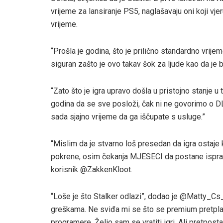
vrijeme za lansiranje PS5, naglašavaju oni koji vje
vrijeme.
“Prošla je godina, što je prilično standardno vrije
siguran zašto je ovo takav šok za ljude kao da je
“Zato što je igra upravo došla u pristojno stanje u
godina da se sve posloži, čak ni ne govorimo o DLC
sada sjajno vrijeme da ga iščupate s usluge.”
“Mislim da je stvarno loš presedan da igra ostaj
pokrene, osim čekanja MJESECI da postane isprav
korisnik @ZakkenKloot.
“Loše je što Stalker odlazi”, dodao je @Matty_Cs_W
greškama. Ne sviđa mi se što se premium pretplat
programere. Želio sam se vratiti igri. Ali pretposta