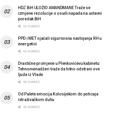
HDZ BiH ULOŽIO AMANDMANE Traže se
izmjene rezolucije o osudi napada na ustavni
poredak BiH
55 SHARES
PPD i MET ojačali sigurnosna nastojanja RH u
energetici
42 SHARES
Drastične promjene u Plenkovićevu kabinetu:
Tehnomenadžeri traže da hitno odstrani ove
ljude iz Vlade
40 SHARES
Od Palete emocija Kolosijekom do poticaja
istraživačkom duhu
34 SHARES