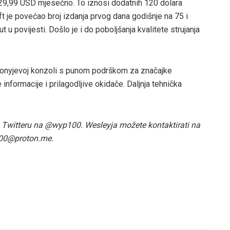
a 29,99 USD mjesečno. To iznosi dodatnih 120 dolara
t je povećao broj izdanja prvog dana godišnje na 75 i
 u povijesti. Došlo je i do poboljšanja kvalitete strujanja
 Sonyjevoj konzoli s punom podrškom za značajke
informacije i prilagodljive okidače. Daljnja tehnička
 na Twitteru na @wyp100. Wesleyja možete kontaktirati na
100@proton.me.