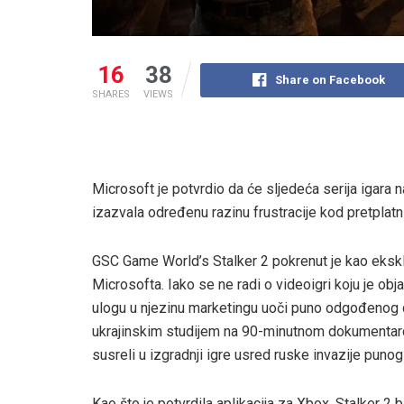
16
38
Share on Facebook
SHARES
VIEWS
Microsoft je potvrdio da će sljedeća serija igara
izazvala određenu razinu frustracije kod pretplatni
GSC Game World’s Stalker 2 pokrenut je kao eksk
Microsofta. Iako se ne radi o videoigri koju je ob
ulogu u njezinu marketingu uoči puno odgođenog 
ukrajinskim studijem na 90-minutnom dokumentarcu
susreli u izgradnji igre usred ruske invazije puno
Kao što je potvrdila aplikacija za Xbox, Stalker 2