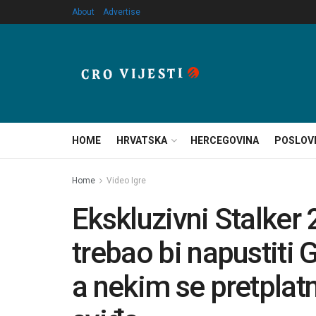
About
Advertise
HOME
HRVATSKA
HERCEGOVINA
POSLOV
Home
Video Igre
Ekskluzivni Stalker
trebao bi napustiti
a nekim se pretplat