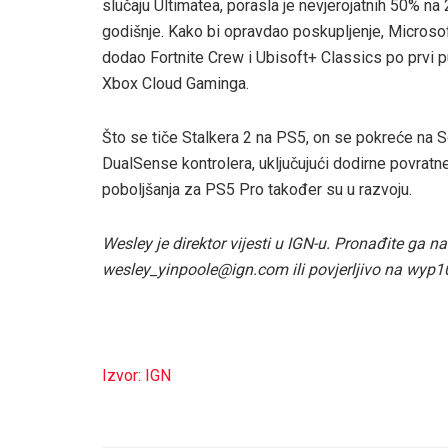
slučaju Ultimatea, porasla je nevjerojatnih 50% n
godišnje. Kako bi opravdao poskupljenje, Microsof
dodao Fortnite Crew i Ubisoft+ Classics po prvi put
Xbox Cloud Gaminga.
Što se tiče Stalkera 2 na PS5, on se pokreće na
DualSense kontrolera, uključujući dodirne povratne 
poboljšanja za PS5 Pro također su u razvoju.
Wesley je direktor vijesti u IGN-u. Pronađite ga
wesley_yinpoole@ign.com ili povjerljivo na wyp
Izvor: IGN