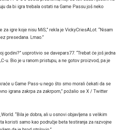
ruju da bi igra trebala ostati na Game Passu još neko
me za igre koje nisu MiS,” rekla je VickyCriesALot. “Nisam
 bez presedana. Lmao.”
 toj godini?” usprotivio se davepars77. “Trebat će još jedna
-u. Bio je u ranom pristupu, a ne gotov proizvod, pa je
e kraće u Game Pass-u nego što smo morali čekati da se
no igrana zakrpa za zakrpom,” požalio se X / Twitter
orld. “Bila je dobra, ali u osnovi objavljena s velikim
a koristi samo kao područje beta testiranja za razvojne
vljam da je brod otplovio.”