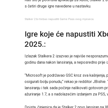
s četiri druge igre navedene u nastavku.
Stalker 2 bi trebao napustiti Game Pass ovog mjeseca.
Igre koje će napustiti 
2025.:
Izlazak Stalkera 2 izazvao je najviše nesporazuma,
godinu dana nakon lansiranja, a neposredno prije i
“Microsoft je podržavao GSC kroz sva kašnjenja, pa
osigurati bolju ponudu,” rekao je redditor JBishie. 
lansiranju i tek sada počinje nalikovati gotovom pr
ažuriranje 1.7, a s nadolazećim izdanjem za PS5, 
Doista, činjenica da je Stalker 2 prvo lansiran na 