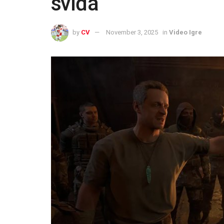
sviđa
by
CV
November 3, 2025
in
Video Igre