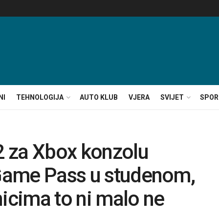
NI
TEHNOLOGIJA
AUTO KLUB
VJERA
SVIJET
SPOR
 2 za Xbox konzolu
 Game Pass u studenom,
nicima to ni malo ne