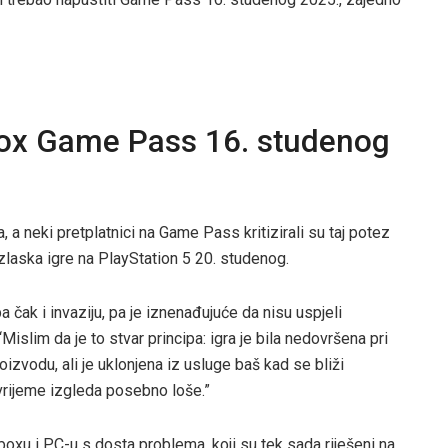
Xbox Game Pass 16. studenog
 a neki pretplatnici na Game Pass kritizirali su taj potez
zlaska igre na PlayStation 5 20. studenog.
 čak i invaziju, pa je iznenađujuće da nisu uspjeli
“Mislim da je to stvar principa: igra je bila nedovršena pri
oizvodu, ali je uklonjena iz usluge baš kad se bliži
vrijeme izgleda posebno loše.”
Xboxu i PC-u s dosta problema, koji su tek sada riješeni na