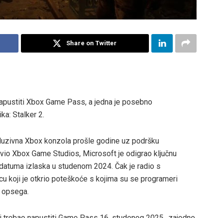
Share on Twitter
 napustiti Xbox Game Pass, a jedna je posebno
ka: Stalker 2.
luzivna Xbox konzola prošle godine uz podršku
javio Xbox Game Studios, Microsoft je odigrao ključnu
datuma izlaska u studenom 2024. Čak je radio s
 koji je otkrio poteškoće s kojima su se programeri
g opsega.
 bi trebao napustiti Game Pass 16. studenog 2025., zajedno