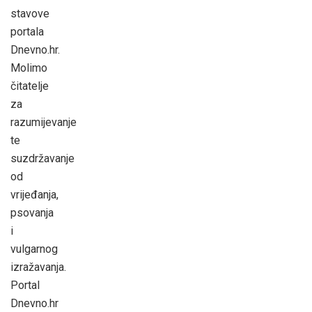
stavove
portala
Dnevno.hr.
Molimo
čitatelje
za
razumijevanje
te
suzdržavanje
od
vrijeđanja,
psovanja
i
vulgarnog
izražavanja.
Portal
Dnevno.hr