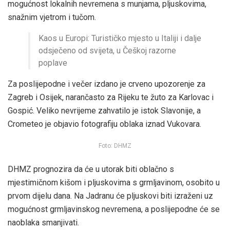
mogućnost lokalnih nevremena s munjama, pljuskovima,
snažnim vjetrom i tučom.
Kaos u Europi: Turističko mjesto u Italiji i dalje
odsječeno od svijeta, u Češkoj razorne
poplave
Za poslijepodne i večer izdano je crveno upozorenje za
Zagreb i Osijek, narančasto za Rijeku te žuto za Karlovac i
Gospić. Veliko nevrijeme zahvatilo je istok Slavonije, a
Crometeo je objavio fotografiju oblaka iznad Vukovara.
Foto: DHMZ
DHMZ prognozira da će u utorak biti oblačno s
mjestimičnom kišom i pljuskovima s grmljavinom, osobito u
prvom dijelu dana. Na Jadranu će pljuskovi biti izraženi uz
mogućnost grmljavinskog nevremena, a poslijepodne će se
naoblaka smanjivati.