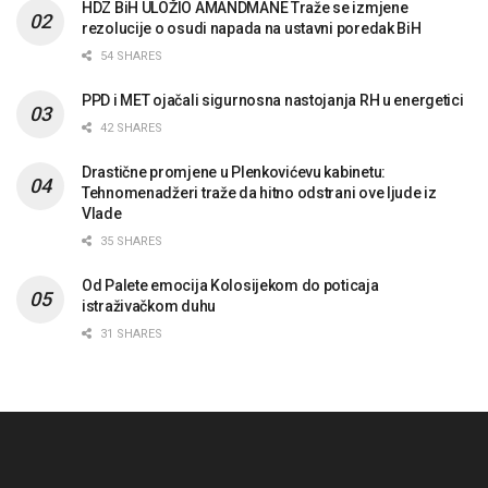
HDZ BiH ULOŽIO AMANDMANE Traže se izmjene
rezolucije o osudi napada na ustavni poredak BiH
54 SHARES
PPD i MET ojačali sigurnosna nastojanja RH u energetici
42 SHARES
Drastične promjene u Plenkovićevu kabinetu:
Tehnomenadžeri traže da hitno odstrani ove ljude iz
Vlade
35 SHARES
Od Palete emocija Kolosijekom do poticaja
istraživačkom duhu
31 SHARES