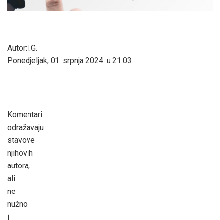
Autor:I.G.
Ponedjeljak, 01. srpnja 2024. u 21:03
Komentari
odražavaju
stavove
njihovih
autora,
ali
ne
nužno
i