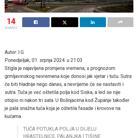
14
SHARES
Autor: I.G.
Ponedjeljak, 01. srpnja 2024. u 21:03
Stigla je najavljena promjena vremena, s prognozom
grmljavinskog nevremena koje donosi jak vjetar i tuču. Sutra
će biti hladnije nego danas, a nevrijeme će se nastaviti i
sutra. Tuča je već oštetila polja kod Siska, a led se nije
otopio ni nakon tri sata. U Bošnjacima kod Županje također
je pala snažna tuča koja je oštetila fasade i krovove na
kućama.
TUČA POTUKLA POLJA U DIJELU
HRASTELNICE, PALANJKA I TIŠINE