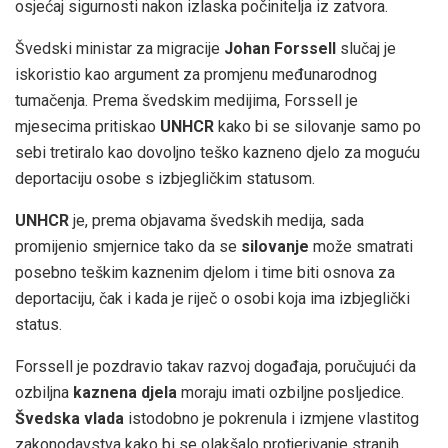
osjećaj sigurnosti nakon izlaska počinitelja iz zatvora.
Švedski ministar za migracije
Johan Forssell
slučaj je
iskoristio kao argument za promjenu međunarodnog
tumačenja. Prema švedskim medijima, Forssell je
mjesecima pritiskao
UNHCR
kako bi se silovanje samo po
sebi tretiralo kao dovoljno teško kazneno djelo za moguću
deportaciju osobe s izbjegličkim statusom.
UNHCR
je, prema objavama švedskih medija, sada
promijenio smjernice tako da se
silovanje
može smatrati
posebno teškim kaznenim djelom i time biti osnova za
deportaciju, čak i kada je riječ o osobi koja ima izbjeglički
status.
Forssell je pozdravio takav razvoj događaja, poručujući da
ozbiljna
kaznena djela
moraju imati ozbiljne posljedice.
Švedska vlada
istodobno je pokrenula i izmjene vlastitog
zakonodavstva kako bi se olakšalo protjerivanje stranih