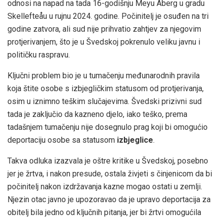
odnosi na napad na tada 16-godišnju Meyu Åberg u gradu
Skellefteåu u rujnu 2024. godine. Počinitelj je osuđen na tri
godine zatvora, ali sud nije prihvatio zahtjev za njegovim
protjerivanjem, što je u Švedskoj pokrenulo veliku javnu i
političku raspravu.
Ključni problem bio je u tumačenju međunarodnih pravila
koja štite osobe s izbjegličkim statusom od protjerivanja,
osim u iznimno teškim slučajevima. Švedski prizivni sud
tada je zaključio da kazneno djelo, iako teško, prema
tadašnjem tumačenju nije dosegnulo prag koji bi omogućio
deportaciju osobe sa statusom
izbjeglice
.
Takva odluka izazvala je oštre kritike u Švedskoj, posebno
jer je žrtva, i nakon presude, ostala živjeti s činjenicom da bi
počinitelj nakon izdržavanja kazne mogao ostati u zemlji.
Njezin otac javno je upozoravao da je upravo deportacija za
obitelj bila jedno od ključnih pitanja, jer bi žrtvi omogućila