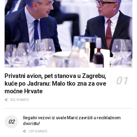
Privatni avion, pet stanova u Zagrebu,
kuće po Jadranu: Malo tko zna za ove
moćne Hrvate
322 SHARES
Ilegalni vezovi iz uvale Marić završili u reciklažnom
dvorištu!
139 SHARES