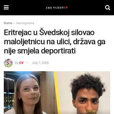
Home
Hercegovina
Eritrejac u Švedskoj silovao
maloljetnicu na ulici, država ga
nije smjela deportirati
by
CV
July 7, 2026