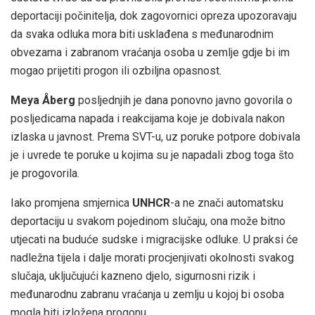
deportaciji počinitelja, dok zagovornici opreza upozoravaju
da svaka odluka mora biti usklađena s međunarodnim
obvezama i zabranom vraćanja osoba u zemlje gdje bi im
mogao prijetiti progon ili ozbiljna opasnost.
Meya Åberg
posljednjih je dana ponovno javno govorila o
posljedicama napada i reakcijama koje je dobivala nakon
izlaska u javnost. Prema SVT-u, uz poruke potpore dobivala
je i uvrede te poruke u kojima su je napadali zbog toga što
je progovorila.
Iako promjena smjernica
UNHCR
-a ne znači automatsku
deportaciju u svakom pojedinom slučaju, ona može bitno
utjecati na buduće sudske i migracijske odluke. U praksi će
nadležna tijela i dalje morati procjenjivati okolnosti svakog
slučaja, uključujući kazneno djelo, sigurnosni rizik i
međunarodnu zabranu vraćanja u zemlju u kojoj bi osoba
mogla biti izložena progonu.