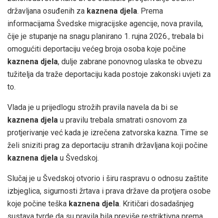
državljana osuđenih za
kaznena djela
. Prema
informacijama Švedske migracijske agencije, nova pravila,
čije je stupanje na snagu planirano 1. rujna 2026., trebala bi
omogućiti deportaciju većeg broja osoba koje počine
kaznena djela
, dulje zabrane ponovnog ulaska te obvezu
tužitelja da traže deportaciju kada postoje zakonski uvjeti za
to.
Vlada je u prijedlogu strožih pravila navela da bi se
kaznena djela
u pravilu trebala smatrati osnovom za
protjerivanje već kada je izrečena zatvorska kazna. Time se
želi sniziti prag za deportaciju stranih državljana koji počine
kaznena djela
u Švedskoj.
Slučaj je u Švedskoj otvorio i širu raspravu o odnosu zaštite
izbjeglica, sigurnosti žrtava i prava države da protjera osobe
koje počine teška
kaznena djela
. Kritičari dosadašnjeg
sustava tvrde da su pravila bila previše restriktivna prema