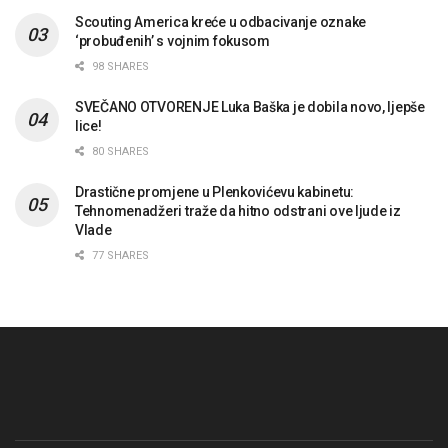
Scouting America kreće u odbacivanje oznake
‘probuđenih’ s vojnim fokusom
98 SHARES
SVEČANO OTVORENJE Luka Baška je dobila novo, ljepše
lice!
80 SHARES
Drastične promjene u Plenkovićevu kabinetu:
Tehnomenadžeri traže da hitno odstrani ove ljude iz
Vlade
77 SHARES