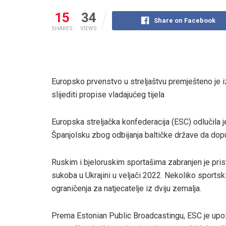
15
34
Share on Facebook
SHARES
VIEWS
Europsko prvenstvo u streljaštvu premješteno je iz
slijediti propise vladajućeg tijela
Europska streljačka konfederacija (ESC) odlučila je
Španjolsku zbog odbijanja baltičke države da dopu
Ruskim i bjeloruskim sportašima zabranjen je pr
sukoba u Ukrajini u veljači 2022. Nekoliko sportsk
ograničenja za natjecatelje iz dviju zemalja.
Prema Estonian Public Broadcastingu, ESC je upoz