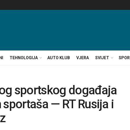
NI
TEHNOLOGIJA
AUTO KLUB
VJERA
SVIJET
SPOR
ikog sportskog događaja
 sportaša — RT Rusija i
ez