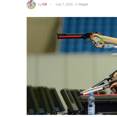
by
CV
July 7, 2026
in
Svijet