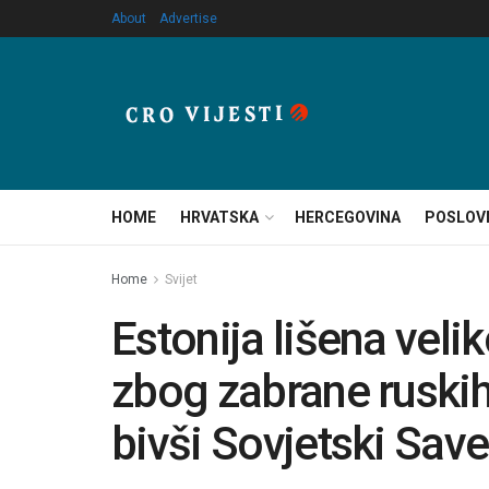
About
Advertise
HOME
HRVATSKA
HERCEGOVINA
POSLOV
Home
Svijet
Estonija lišena vel
zbog zabrane ruskih
bivši Sovjetski Sav