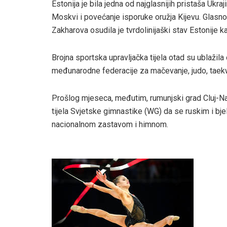
Estonija je bila jedna od najglasnijih pristaša Ukr
Moskvi i povećanje isporuke oružja Kijevu. Glasn
Zakharova osudila je tvrdolinijaški stav Estonije 
Brojna sportska upravljačka tijela otad su ublažila
međunarodne federacije za mačevanje, judo, taekw
Prošlog mjeseca, međutim, rumunjski grad Cluj-N
tijela Svjetske gimnastike (WG) da se ruskim i bj
nacionalnom zastavom i himnom.