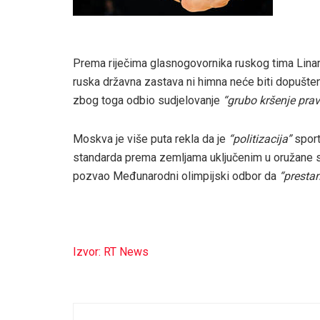
Prema riječima glasnogovornika ruskog tima Linara 
ruska državna zastava ni himna neće biti dopuštene
zbog toga odbio sudjelovanje
“grubo kršenje prav
Moskva je više puta rekla da je
“politizacija”
sport
standarda prema zemljama uključenim u oružane su
pozvao Međunarodni olimpijski odbor da
“prestan
Izvor: RT News