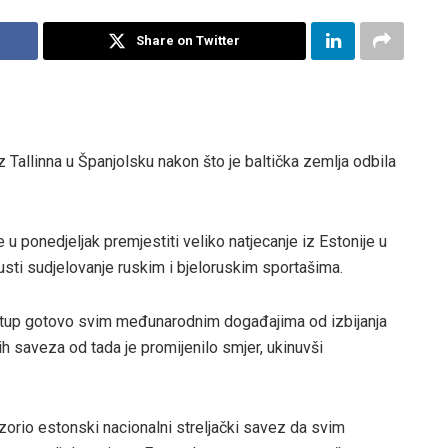
Share on Twitter
 Tallinna u Španjolsku nakon što je baltička zemlja odbila
 u ponedjeljak premjestiti veliko natjecanje iz Estonije u
sti sudjelovanje ruskim i bjeloruskim sportašima.
istup gotovo svim međunarodnim događajima od izbijanja
ih saveza od tada je promijenilo smjer, ukinuvši
orio estonski nacionalni streljački savez da svim