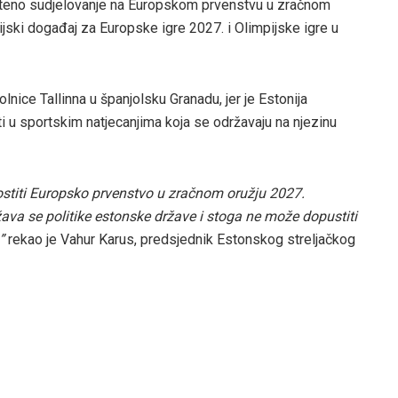
ušteno sudjelovanje na Europskom prvenstvu u zračnom
acijski događaj za Europske igre 2027. i Olimpijske igre u
nice Tallinna u španjolsku Granadu, jer je Estonija
ti u sportskim natjecanjima koja se održavaju na njezinu
ostiti Europsko prvenstvo u zračnom oružju 2027.
žava se politike estonske države i stoga ne može dopustiti
”
rekao je Vahur Karus, predsjednik Estonskog streljačkog