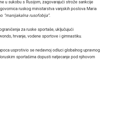
ajine u sukobu s Rusijom, zagovarajući strože sankcije
ogovornica ruskog ministarstva vanjskih poslova Maria
kao
“manijakalna rusofobija”.
 ograničenja za ruske sportaše, uključujući
ondo, hrvanje, vodene sportove i gimnastiku.
apoca usprotivio se nedavnoj odluci globalnog upravnog
eloruskim sportašima dopusti natjecanje pod njihovom