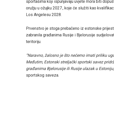
sportašima koji ispunjavaju uvjete mora biti dop
oružju u ožujku 2027., koje će služiti kao kvalifik
Los Angelesu 2028.
Prvenstvo je stoga prebačeno iz estonske prijestol
zabranila građanima Rusije i Bjelorusije sudjelova
teritoriju.
“Naravno, žalosno je što nećemo imati priliku ug
Međutim, Estonski streljački sportski savez pridr
građanima Bjelorusije ili Rusije ulazak u Estoniju,
sportskog saveza.