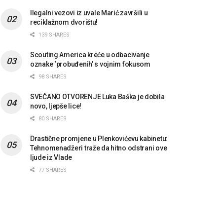
Ilegalni vezovi iz uvale Marić završili u
reciklažnom dvorištu!
139 SHARES
Scouting America kreće u odbacivanje
oznake ‘probuđenih’ s vojnim fokusom
98 SHARES
SVEČANO OTVORENJE Luka Baška je dobila
novo, ljepše lice!
80 SHARES
Drastične promjene u Plenkovićevu kabinetu:
Tehnomenadžeri traže da hitno odstrani ove
ljude iz Vlade
77 SHARES