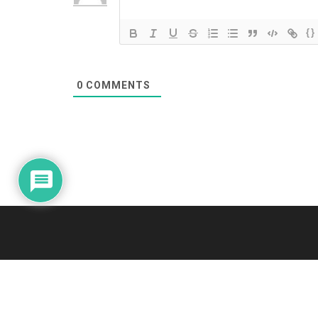
{}
0
COMMENTS
© 2026
JNews
- Premium WordPress news & magazine theme