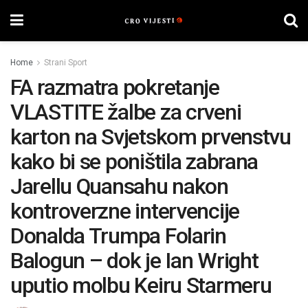
Home
Strani Sport
FA razmatra pokretanje
VLASTITE žalbe za crveni
karton na Svjetskom prvenstvu
kako bi se poništila zabrana
Jarellu Quansahu nakon
kontroverzne intervencije
Donalda Trumpa Folarin
Balogun – dok je Ian Wright
uputio molbu Keiru Starmeru