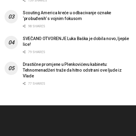
139 SHARES
Scouting America kreće u odbacivanje oznake
‘probuđenih’ s vojnim fokusom
98 SHARES
SVEČANO OTVORENJE Luka Baška je dobila novo, ljepše
lice!
79 SHARES
Drastične promjene u Plenkovićevu kabinetu:
Tehnomenadžeri traže da hitno odstrani ove ljude iz
Vlade
77 SHARES