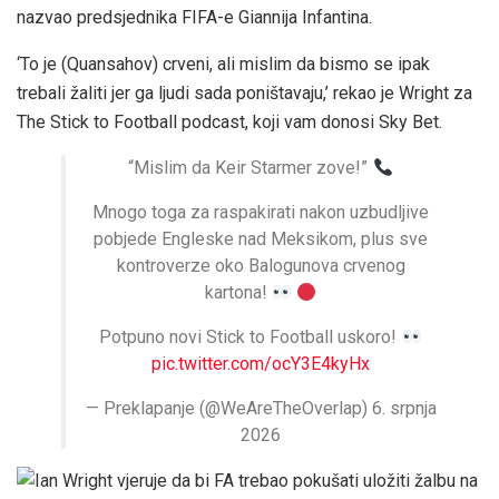
nazvao predsjednika FIFA-e Giannija Infantina.
‘To je (Quansahov) crveni, ali mislim da bismo se ipak
trebali žaliti jer ga ljudi sada poništavaju,’ rekao je Wright za
The Stick to Football podcast, koji vam donosi Sky Bet.
“Mislim da Keir Starmer zove!”
Mnogo toga za raspakirati nakon uzbudljive
pobjede Engleske nad Meksikom, plus sve
kontroverze oko Balogunova crvenog
kartona!
Potpuno novi Stick to Football uskoro!
pic.twitter.com/ocY3E4kyHx
— Preklapanje (@WeAreTheOverlap) 6. srpnja
2026