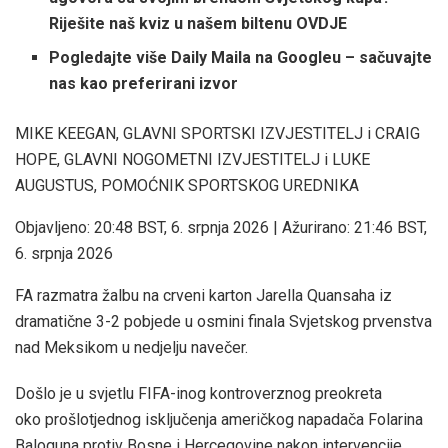
Riješite naš kviz u našem biltenu OVDJE
Pogledajte više Daily Maila na Googleu – sačuvajte
nas kao preferirani izvor
MIKE KEEGAN, GLAVNI SPORTSKI IZVJESTITELJ i CRAIG
HOPE, GLAVNI NOGOMETNI IZVJESTITELJ i LUKE
AUGUSTUS, POMOĆNIK SPORTSKOG UREDNIKA
Objavljeno:
20:48 BST, 6. srpnja 2026
|
Ažurirano:
21:46 BST,
6. srpnja 2026
FA razmatra žalbu na crveni karton Jarella Quansaha iz
dramatične 3-2 pobjede u osmini finala Svjetskog prvenstva
nad Meksikom u nedjelju navečer.
Došlo je u svjetlu FIFA-inog kontroverznog preokreta
oko prošlotjednog isključenja američkog napadača Folarina
Baloguna protiv Bosne i Hercegovine nakon intervencije