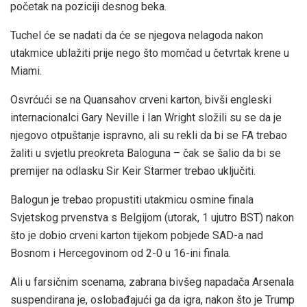
početak na poziciji desnog beka.
Tuchel će se nadati da će se njegova nelagoda nakon
utakmice ublažiti prije nego što momčad u četvrtak krene u
Miami.
Osvrćući se na Quansahov crveni karton, bivši engleski
internacionalci Gary Neville i Ian Wright složili su se da je
njegovo otpuštanje ispravno, ali su rekli da bi se FA trebao
žaliti u svjetlu preokreta Baloguna – čak se šalio da bi se
premijer na odlasku Sir Keir Starmer trebao uključiti.
Balogun je trebao propustiti utakmicu osmine finala
Svjetskog prvenstva s Belgijom (utorak, 1 ujutro BST) nakon
što je dobio crveni karton tijekom pobjede SAD-a nad
Bosnom i Hercegovinom od 2-0 u 16-ini finala.
Ali u farsičnim scenama, zabrana bivšeg napadača Arsenala
suspendirana je, oslobađajući ga da igra, nakon što je Trump