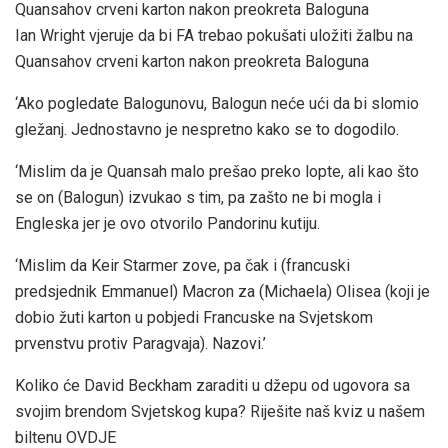
Ian Wright vjeruje da bi FA trebao pokušati uložiti žalbu na
Quansahov crveni karton nakon preokreta Baloguna
‘Ako pogledate Balogunovu, Balogun neće ući da bi slomio
gležanj. Jednostavno je nespretno kako se to dogodilo.
‘Mislim da je Quansah malo prešao preko lopte, ali kao što
se on (Balogun) izvukao s tim, pa zašto ne bi mogla i
Engleska jer je ovo otvorilo Pandorinu kutiju.
‘Mislim da Keir Starmer zove, pa čak i (francuski
predsjednik Emmanuel) Macron za (Michaela) Olisea (koji je
dobio žuti karton u pobjedi Francuske na Svjetskom
prvenstvu protiv Paragvaja). Nazovi.’
Koliko će David Beckham zaraditi u džepu od ugovora sa
svojim brendom Svjetskog kupa? Riješite naš kviz u našem
biltenu
OVDJE