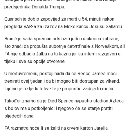
predsjednika Donalda Trumpa.
Quansah je dobio zapovijed za marš u 54. minuti nakon
pregleda VAR-a za izazov na Meksikancu Jesusu Gallardu.
Branič je sada spreman odslužiti jednu utakmicu zabrane,
što znači da propušta subotnje četvrtfinale s Norveškom, ali
FA nije odbacio žalbu na tu kaznu jer su interni razgovori u
tijeku i sve su opcije otvorene.
U međuvremenu, postoji nada da će Reece James moći
trenirati ovaj tjedan i da bi mogao biti dostupan za vikend.
Liječio je ozljedu tetive te je propustio zadnja tri meča.
Također znamo da je Djed Spence napustio stadion Azteca
s bolovima u potkoljenici i njegovo će se stanje pratiti
sljedećih dana.
FA razmatra hoće li se žaliti na crveni karton Jarella