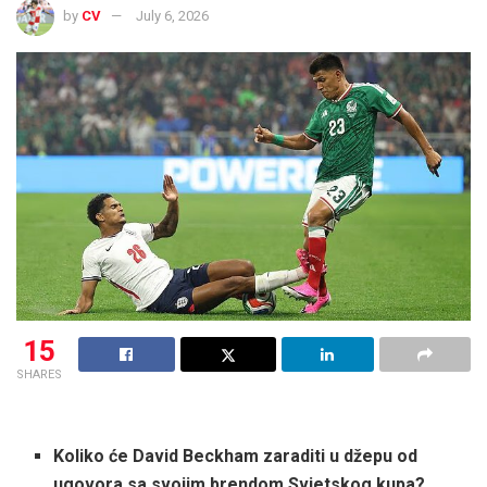
by
CV
July 6, 2026
15
SHARES
Koliko će David Beckham zaraditi u džepu od
ugovora sa svojim brendom Svjetskog kupa?