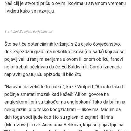
Naš cilj je stvoriti priču o ovim likovima u stvarnom vremenu
i vidjeti kako se razvijaju.
Stari dani Za cijelo čovječanstvo.
Što se tiče potencijalnih križanja s Za cijelo čovječanstvo,
dok Zvjezdani grad ima nekoliko likova (do sada) koji su se
pojavljivali u ranijim serijama u ovom ili onom obliku, fanovi
ne bi trebali očekivati ​​da će Ed Baldwin ili Gordo iznenada
napraviti gostujuću epizodu ili bilo što.
“Naravno da želiš te trenutke”, kaže Wolpert. “Ali isto tako ti
počinje smetati mozak kad kažeš: ‘Ali oni govore na
engleskom i oni su također na engleskom.’ Tako da bi im na
nekoj razini bilo teško koegzistirati — likovima. Mislim da
duh toga vodi ljude kao što su (glavni dizajner) ili Irina
(Morozova) ili čak Anastasia Belikova, koja se pojavljuje na