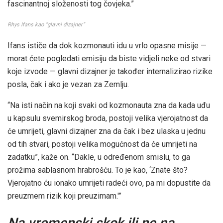
fascinantnoj složenosti tog čovjeka.”
Rhys Ifans kao “glavni dizajner”
Ifans ističe da dok kozmonauti idu u vrlo opasne misije —
morat ćete pogledati emisiju da biste vidjeli neke od stvari
koje izvode — glavni dizajner je također internalizirao rizike
posla, čak i ako je vezan za Zemlju.
“Na isti način na koji svaki od kozmonauta zna da kada uđu
u kapsulu svemirskog broda, postoji velika vjerojatnost da
će umrijeti, glavni dizajner zna da čak i bez ulaska u jednu
od tih stvari, postoji velika mogućnost da će umrijeti na
zadatku”, kaže on. “Dakle, u određenom smislu, to ga
prožima sablasnom hrabrošću. To je kao, ‘Znate što?
Vjerojatno ću ionako umrijeti radeći ovo, pa mi dopustite da
preuzmem rizik koji preuzimam.'”
Na vremenski skok ili ne na