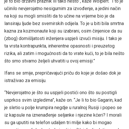
je to bio državni praznik ili tako nešto”, kaže Wolpert. “I to je
učinilo nevjerojatno nesigurnim za izvođenje, a jedini način
na koji su mogli smisliti da to učine na vrijeme bio je da
lansiraju ljude bez svemirskih odijela. To je u biti bila smrtna
kazna za kozmonaute koji su izabrani, osim činjenice da su
(zbog) domišljatosti inženjera uspjeli izvući misiju. I tako je
ta vrsta kontrapunkta, inherentne opasnosti i preuzetog
rizika, ali zatim i mogućnosti da to vrate kući, to je bila nešto
što smo stvarno željeli uhvatiti u ovoj emisiji.”
Ifans se smije, prepričavajući priču do koje je došao dok je
istraživao za emisiju.
“Nevjerojatno je što su uspjeli postići ono što su postigli
usprkos svim izgledima”, kaže on. “Je li to bio Gagarin, kad
je sletio u polje krumpira negdje u ruralnoj Rusiji i popeo se
iz kapsule na iznenađenje seljanke i njezine kćeri? I morali
su ga uputiti na telefon udaljen tri milje kako bi mogao