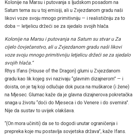
Kolonije na Marsu i putovanja s ljudskom posadom na
Saturn tema su u toj emisiji, ali u Zvjezdanom gradu naši
likovi voze svoju mnogo primitivniju — i realističniju za to
doba — letjelicu držeći se za sjedalo svojih hlača.
Kolonije na Marsu i putovanja na Saturn su stvar u Za
cijelo čovječanstvo, ali u Zvjezdanom gradu naši likovi
voze svoju mnogo primitivniju letjelicu držeći se za sjedalo
svojih hlača.
“
Rhys Ifans (House of the Dragon) glumi u Zvjezdanom
gradu kao lik kojeg svi nazivaju “glavnim dizajnerom” — i
doista, on je taj koji odlučuje dok puca na muškarce (i žene)
na Mjesec. Glumac kaže da je glavna dizajnerova pokretačka
snaga u životu “doći do Mjeseca i do Venere i do svemira”.
Nije da sustav to uvijek olakšava.
“(On mora učiniti) da se to dogodi unutar ograničenja i
prepreka koje mu postavlja sovjetska država”, kaže Ifans.