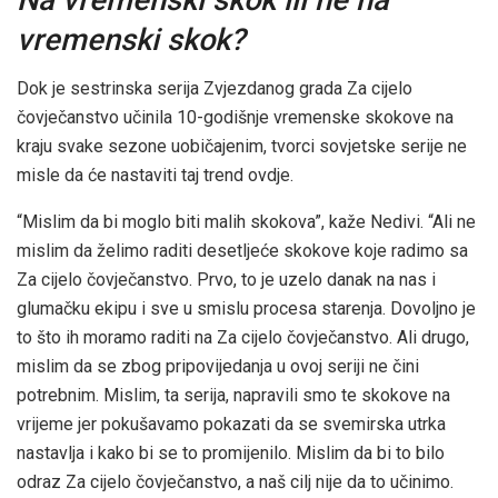
vremenski skok?
Dok je sestrinska serija Zvjezdanog grada Za cijelo
čovječanstvo učinila 10-godišnje vremenske skokove na
kraju svake sezone uobičajenim, tvorci sovjetske serije ne
misle da će nastaviti taj trend ovdje.
“Mislim da bi moglo biti malih skokova”, kaže Nedivi. “Ali ne
mislim da želimo raditi desetljeće skokove koje radimo sa
Za cijelo čovječanstvo. Prvo, to je uzelo danak na nas i
glumačku ekipu i sve u smislu procesa starenja. Dovoljno je
to što ih moramo raditi na Za cijelo čovječanstvo. Ali drugo,
mislim da se zbog pripovijedanja u ovoj seriji ne čini
potrebnim. Mislim, ta serija, napravili smo te skokove na
vrijeme jer pokušavamo pokazati da se svemirska utrka
nastavlja i kako bi se to promijenilo. Mislim da bi to bilo
odraz Za cijelo čovječanstvo, a naš cilj nije da to učinimo.