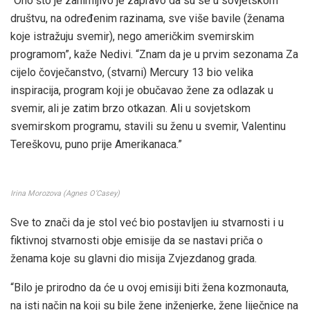
“Ono što je zanimljivo je zapravo da su se u sovjetskom
društvu, na određenim razinama, sve više bavile (ženama
koje istražuju svemir), nego američkim svemirskim
programom”, kaže Nedivi. “Znam da je u prvim sezonama Za
cijelo čovječanstvo, (stvarni) Mercury 13 bio velika
inspiracija, program koji je obučavao žene za odlazak u
svemir, ali je zatim brzo otkazan. Ali u sovjetskom
svemirskom programu, stavili su ženu u svemir, Valentinu
Tereškovu, puno prije Amerikanaca.”
Irina Morozova (Agnes O’Casey)
Sve to znači da je stol već bio postavljen iu stvarnosti i u
fiktivnoj stvarnosti obje emisije da se nastavi priča o
ženama koje su glavni dio misija Zvjezdanog grada.
“Bilo je prirodno da će u ovoj emisiji biti žena kozmonauta,
na isti način na koji su bile žene inženjerke, žene liječnice na