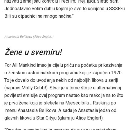
nazvati zemaljsku kontrolu i reći im: ‘Hej, ljudi, sletio sam.’
Jednostavno volim duh u kojem je sve to učinjeno u SSSR-u.
Bili su otpadnici na mnogo načina.”
Anastasia Belikova (Alice Englert)
Žene u svemiru!
For All Mankind imao je cijelu priču na početku prikazivanja
o ženskom astronautskom programu koji je započeo 1970.
To je dovelo do uvođenja nekih od najboljih likova u seriji
(napravi Molly Cobb!). Stvar je u tome što je u alternativnoj
povijesti emisije ovaj program nastao kao reakcija na to što
je prva žena koja je sletjela na Mjesec bila… Ruskinja po
imenu Anastasia Belikova. A sada je Anastasia jedan od
glavnih likova u Star Cityju (glumi ju Alice Englert).