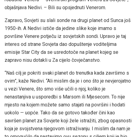
objašnjava Nedivi. – Bili su opsjednuti Venerom.
Zapravo, Sovjeti su slali sonde na drugi planet od Sunca još
1950-ih. A Nedivi ističe da jedine slike koje imamo s
površine Venere potječu iz sovjetskih sondi. Upravo je taj
interes od strane Sovjeta dao dopuštenje voditeljima
emisije Star City da se usredotoče na planet kojeg se
zapravo nisu dotakli u Za cijelo čovječanstvo.
“Naš cilj je pokriti svaki planet do trenutka kada završimo s
ovim”, kaže Nedivi. “Ali mislim da je i ono što je nevjerojatno
u vezi Venere, što smo više učili o njoj, koliko je
nenastanjiva u usporedbi s Marsom ili Mjesecom. To nije
mjesto na kojem možete samo stajati na površini i hodati
uokolo — uopće. Tako da se gotovo također čini kao
savršen planet za Sovjete koji žele istražiti, zbog opasnosti
koja je svojstvena njegovom istraživanju. I mislim da nam je
to omogućilo da nastavimo ovu sezonu s ciljem koji je bio