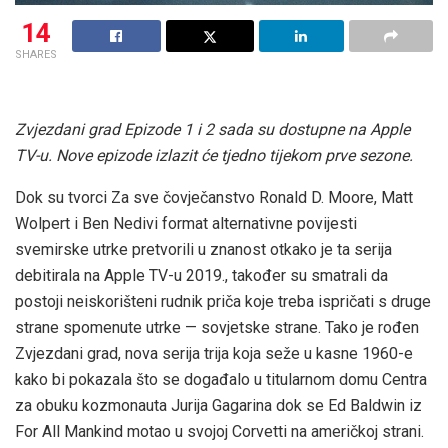
14
SHARES
Zvjezdani grad
Epizode 1 i 2 sada su dostupne na Apple
TV-u. Nove epizode izlazit će tjedno tijekom prve sezone.
Dok su tvorci Za sve čovječanstvo Ronald D. Moore, Matt
Wolpert i Ben Nedivi format alternativne povijesti
svemirske utrke pretvorili u znanost otkako je ta serija
debitirala na Apple TV-u 2019., također su smatrali da
postoji neiskorišteni rudnik priča koje treba ispričati s druge
strane spomenute utrke — sovjetske strane. Tako je rođen
Zvjezdani grad, nova serija trija koja seže u kasne 1960-e
kako bi pokazala što se događalo u titularnom domu Centra
za obuku kozmonauta Jurija Gagarina dok se Ed Baldwin iz
For All Mankind motao u svojoj Corvetti na američkoj strani.