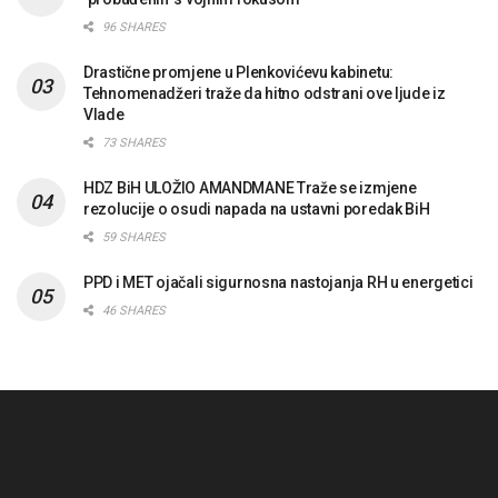
96 SHARES
Drastične promjene u Plenkovićevu kabinetu:
Tehnomenadžeri traže da hitno odstrani ove ljude iz
Vlade
73 SHARES
HDZ BiH ULOŽIO AMANDMANE Traže se izmjene
rezolucije o osudi napada na ustavni poredak BiH
59 SHARES
PPD i MET ojačali sigurnosna nastojanja RH u energetici
46 SHARES