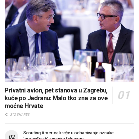
Privatni avion, pet stanova u Zagrebu,
kuće po Jadranu: Malo tko zna za ove
moćne Hrvate
312 SHARES
Scouting America kreće u odbacivanje oznake
‘probuđenih’ s vojnim fokusom