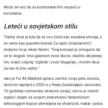
Može se reći da su kozmonauti bili
ne
jureći u
korvetama…
Leteći u sovjetskom stilu
“Važna stvar je bila da se ovo činilo kao zasebna emisija, a
ne samo kao popratni komad Za cijelo čovječanstvo”,
nedavno mi je rekao Nedivi. “Ovaj koncept je omogućio da
se to dogodi. Ima uglavnom nove likove, vlastito okruženje,
ton, svijet, osjećaj. Izgleda i zvuči drugačije, i mislim da je
za nas to bilo važno.”
Iako je For All Mankind upravo završio svoju petu sezonu,
skočivši naprijed u 2020-e u finalu (nastavljajući sezonske
10-godišnje vremenske skokove serije), razvio je vlastiti
izgled i dojam sa svojom znanstveno-fantastičnom
tehnologijom koja je utemeljena na stvarnosti, makar i jedva.