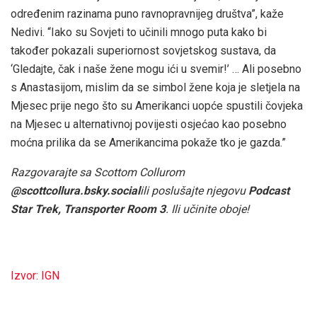
određenim razinama puno ravnopravnijeg društva”, kaže
Nedivi. “Iako su Sovjeti to učinili mnogo puta kako bi
također pokazali superiornost sovjetskog sustava, da
‘Gledajte, čak i naše žene mogu ići u svemir!’ … Ali posebno
s Anastasijom, mislim da se simbol žene koja je sletjela na
Mjesec prije nego što su Amerikanci uopće spustili čovjeka
na Mjesec u alternativnoj povijesti osjećao kao posebno
moćna prilika da se Amerikancima pokaže tko je gazda.”
Razgovarajte sa Scottom Collurom
@scottcollura.bsky.social
ili poslušajte njegovu
Podcast
Star Trek, Transporter Room 3
. Ili učinite oboje!
Izvor: IGN