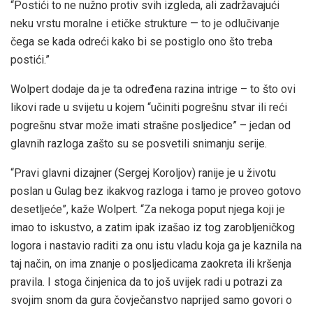
“Postići to ne nužno protiv svih izgleda, ali zadržavajući
neku vrstu moralne i etičke strukture — to je odlučivanje
čega se kada odreći kako bi se postiglo ono što treba
postići.”
Wolpert dodaje da je ta određena razina intrige – to što ovi
likovi rade u svijetu u kojem “učiniti pogrešnu stvar ili reći
pogrešnu stvar može imati strašne posljedice” – jedan od
glavnih razloga zašto su se posvetili snimanju serije.
“Pravi glavni dizajner (Sergej Koroljov) ranije je u životu
poslan u Gulag bez ikakvog razloga i tamo je proveo gotovo
desetljeće”, kaže Wolpert. “Za nekoga poput njega koji je
imao to iskustvo, a zatim ipak izašao iz tog zarobljeničkog
logora i nastavio raditi za onu istu vladu koja ga je kaznila na
taj način, on ima znanje o posljedicama zaokreta ili kršenja
pravila. I stoga činjenica da to još uvijek radi u potrazi za
svojim snom da gura čovječanstvo naprijed samo govori o