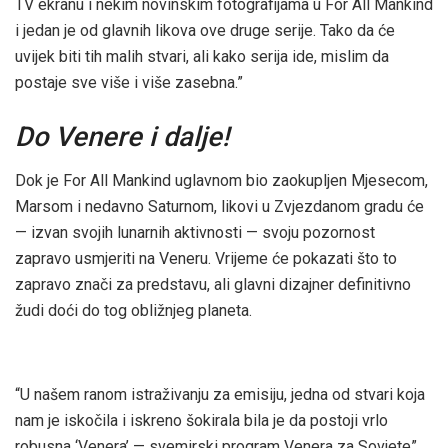
TV ekranu i nekim novinskim fotografijama u For All Mankind
i jedan je od glavnih likova ove druge serije. Tako da će
uvijek biti tih malih stvari, ali kako serija ide, mislim da
postaje sve više i više zasebna.”
Do Venere i dalje!
Dok je For All Mankind uglavnom bio zaokupljen Mjesecom,
Marsom i nedavno Saturnom, likovi u Zvjezdanom gradu će
— izvan svojih lunarnih aktivnosti — svoju pozornost
zapravo usmjeriti na Veneru. Vrijeme će pokazati što to
zapravo znači za predstavu, ali glavni dizajner definitivno
žudi doći do tog obližnjeg planeta.
“U našem ranom istraživanju za emisiju, jedna od stvari koja
nam je iskočila i iskreno šokirala bila je da postoji vrlo
robusna ‘Venera’ — svemirski program Venera za Sovjete”,