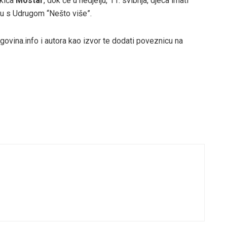
rkića
Mostar
, dok će u nedjelju, 11. svibnja, djeca imati
tvu s Udrugom “Nešto više”.
govina.info i autora kao izvor te dodati poveznicu na