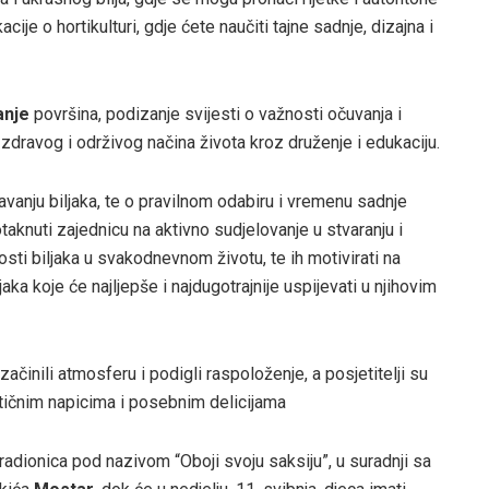
acije o hortikulturi, gdje ćete naučiti tajne sadnje, dizajna i
anje
površina, podizanje svijesti o važnosti očuvanja i
zdravog i održivog načina života kroz druženje i edukaciju.
avanju biljaka, te o pravilnom odabiru i vremenu sadnje
taknuti zajednicu na aktivno sudjelovanje u stvaranju i
sti biljaka u svakodnevnom životu, te ih motivirati na
aka koje će najljepše i najdugotrajnije uspijevati u njihovim
činili atmosferu i podigli raspoloženje, a posjetitelji su
atičnim napicima i posebnim delicijama
 radionica pod nazivom “Oboji svoju saksiju”, u suradnji sa