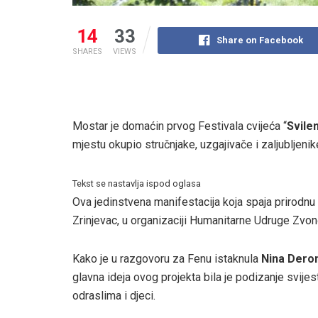
14
33
Share on Facebook
SHARES
VIEWS
Mostar je domaćin prvog Festivala cvijeća “
Svilen
mjestu okupio stručnjake, uzgajivače i zaljubljenike
Tekst se nastavlja ispod oglasa
Ova jedinstvena manifestacija koja spaja prirodnu lj
Zrinjevac, u organizaciji Humanitarne Udruge Zvon
Kako je u razgovoru za Fenu istaknula
Nina Deron
glavna ideja ovog projekta bila je podizanje svije
odraslima i djeci.