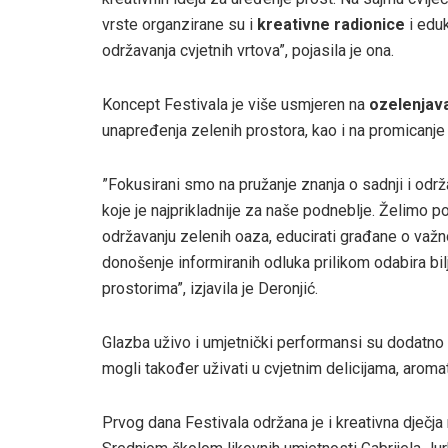
vrste organzirane su i
kreativne radionice
i eduk
održavanja cvjetnih vrtova”, pojasila je ona.
Koncept Festivala je više usmjeren na
ozelenjav
unapređenja zelenih prostora, kao i na promicanje 
”Fokusirani smo na pružanje znanja o sadnji i održ
koje je najprikladnije za naše podneblje. Želimo po
održavanju zelenih oaza, educirati građane o važno
donošenje informiranih odluka prilikom odabira bilj
prostorima”, izjavila je Deronjić.
Glazba uživo i umjetnički performansi su dodatno za
mogli također uživati u cvjetnim delicijama, arom
Prvog dana Festivala održana je i kreativna dječja