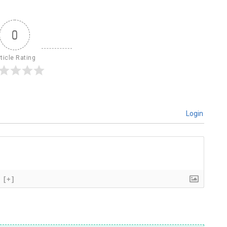
0
ticle Rating
Login
[+]