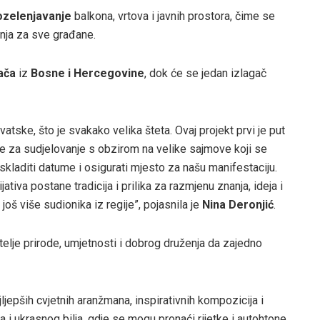
ozelenjavanje
balkona, vrtova i javnih prostora, čime se
ženja za sve građane.
ača
iz
Bosne i Hercegovine
, dok će se jedan izlagač
ske, što je svakako velika šteta. Ovaj projekt prvi je put
ine za sudjelovanje s obzirom na velike sajmove koji se
 uskladiti datume i osigurati mjesto za našu manifestaciju.
ativa postane tradicija i prilika za razmjenu znanja, ideja i
još više sudionika iz regije”, pojasnila je
Nina Deronjić
.
bitelje prirode, umjetnosti i dobrog druženja da zajedno
jljepših cvjetnih aranžmana, inspirativnih kompozicija i
a i ukrasnog bilja, gdje se mogu pronaći rijetke i autohtone