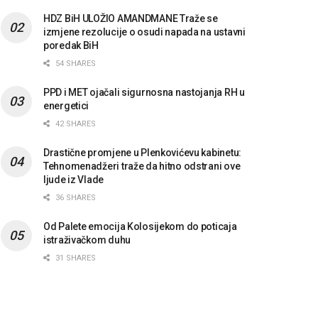
HDZ BiH ULOŽIO AMANDMANE Traže se
izmjene rezolucije o osudi napada na ustavni
poredak BiH
54 SHARES
PPD i MET ojačali sigurnosna nastojanja RH u
energetici
42 SHARES
Drastične promjene u Plenkovićevu kabinetu:
Tehnomenadžeri traže da hitno odstrani ove
ljude iz Vlade
36 SHARES
Od Palete emocija Kolosijekom do poticaja
istraživačkom duhu
31 SHARES