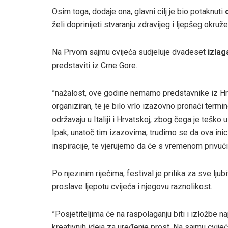
Osim toga, dodaje ona, glavni cilj je bio potaknuti
želi doprinijeti stvaranju zdravijeg i ljepšeg okru
Na Prvom sajmu cvijeća sudjeluje dvadeset
izlag
predstaviti iz Crne Gore.
”nažalost, ove godine nemamo predstavnike iz Hrvat
organiziran, te je bilo vrlo izazovno pronaći term
održavaju u Italiji i Hrvatskoj, zbog čega je teško
Ipak, unatoč tim izazovima, trudimo se da ova inicij
inspiracije, te vjerujemo da će s vremenom privući 
Po njezinim riječima, festival je prilika za sve lju
proslave ljepotu cvijeća i njegovu raznolikost.
”Posjetiteljima će na raspolaganju biti i izložbe na
kreativnih ideja za uređenje prost. Na sajmu cvijeć