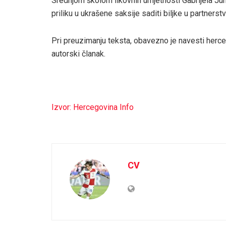
Srednjom školom likovnih umjetnosti Gabrijela Ju
priliku u ukrašene saksije saditi biljke u partners
Pri preuzimanju teksta, obavezno je navesti herce
autorski članak.
Izvor: Hercegovina Info
CV