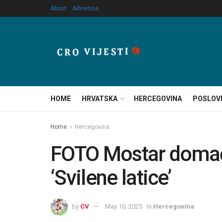
About
Advertise
HOME
HRVATSKA
HERCEGOVINA
POSLOV
Home
Hercegovina
FOTO Mostar domaći
‘Svilene latice’
by
CV
May 10, 2025
in
Hercegovina