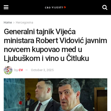
Home
Hercegovina
Generalni tajnik Vijeća
ministara Robert Vidović javnim
novcem kupovao med u
Ljubuškom i vino u Čitluku
by
CV
October 3, 2025