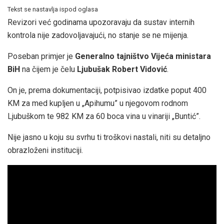
Tekst se nastavlja ispod oglasa
Revizori već godinama upozoravaju da sustav internih
kontrola nije zadovoljavajući, no stanje se ne mijenja.
Poseban primjer je
Generalno tajništvo Vijeća ministara
BiH
na čijem je čelu
Ljubušak Robert Vidović
.
On je, prema dokumentaciji, potpisivao izdatke poput 400
KM za med kupljen u „Apihumu” u njegovom rodnom
Ljubuškom te 982 KM za 60 boca vina u vinariji „Buntić”.
Nije jasno u koju su svrhu ti troškovi nastali, niti su detaljno
obrazloženi instituciji.