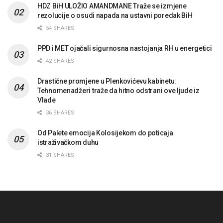
HDZ BiH ULOŽIO AMANDMANE Traže se izmjene
rezolucije o osudi napada na ustavni poredak BiH
54 SHARES
PPD i MET ojačali sigurnosna nastojanja RH u energetici
42 SHARES
Drastične promjene u Plenkovićevu kabinetu:
Tehnomenadžeri traže da hitno odstrani ove ljude iz
Vlade
36 SHARES
Od Palete emocija Kolosijekom do poticaja
istraživačkom duhu
31 SHARES