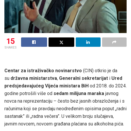
15
SHARES
Centar za istraživačko novinarstvo
(CIN) otkrio je da
su
državna ministarstva
,
Generalni sekretarijat
i
Ured
predsjedavajućeg Vijeća ministara BiH
od 2018. do 2024.
godine potrošili više od
sedam milijuna maraka
javnog
novca na reprezentaciju – često bez jasnih obrazloženja i s
računima koji se pravdaju neodređenim opisima poput „radni
sastanak” ili „radna večera”. U velikom broju slučajeva,
javnim novcem, novcem građana plaćana su alkoholna pića.