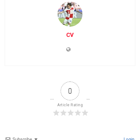
CV
0
Article Rating
Subscribe
Login