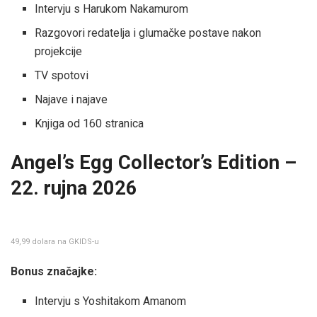
Intervju s Harukom Nakamurom
Razgovori redatelja i glumačke postave nakon
projekcije
TV spotovi
Najave i najave
Knjiga od 160 stranica
Angel’s Egg Collector’s Edition –
22. rujna 2026
49,99 dolara na GKIDS-u
Bonus značajke:
Intervju s Yoshitakom Amanom