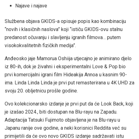
Najave i najave
Službena objava GKIDS-a opisuje popis kao kombinaciju
“novih i klasičnih naslova” koji “ističu GKIDS-ovu stalnu
predanost očuvanju i slavljenju igranih filmova… putem
visokokvalitetnih fizičkih medija”.
Anđeosko jaje Mamorua Oshiija utjecajno je animirano djelo
iz 80-ih, dok je živahni i eksperimentalni Love & Pop bio
prvi komercijalni igrani film Hideakija Annoa u kasnim 90-
ima. Linda Linda Linda je prvi put remasterirana u 4K UHD za
svoju 20. obljetnicu prošle godine.
Ovo kolekcionarsko izdanje je prvi put da će Look Back, koji
je izašao 2024., biti dostupan na Blu-rayu na Zapadu.
Adaptacija Tatsuki Fujimoto objavljena je na Blu-rayu u
Japanu ranije ove godine, a neki korisnici Reddita već su
primijetili da će ovo novo GKIDS izdanje sadržavati istu