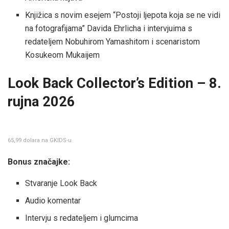
Knjižica s novim esejem “Postoji ljepota koja se ne vidi
na fotografijama” Davida Ehrlicha i intervjuima s
redateljem Nobuhirom Yamashitom i scenaristom
Kosukeom Mukaijem
Look Back Collector’s Edition – 8.
rujna 2026
65,99 dolara na GKIDS-u
Bonus značajke:
Stvaranje Look Back
Audio komentar
Intervju s redateljem i glumcima