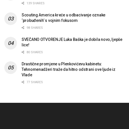
139 SHARES
Scouting America kreće u odbacivanje oznake
‘probuđenih’ s vojnim fokusom
98 SHARES
SVEČANO OTVORENJE Luka Baška je dobila novo, ljepše
lice!
80 SHARES
Drastične promjene u Plenkovićevu kabinetu:
Tehnomenadžeri traže da hitno odstrani ove ljude iz
Vlade
77 SHARES