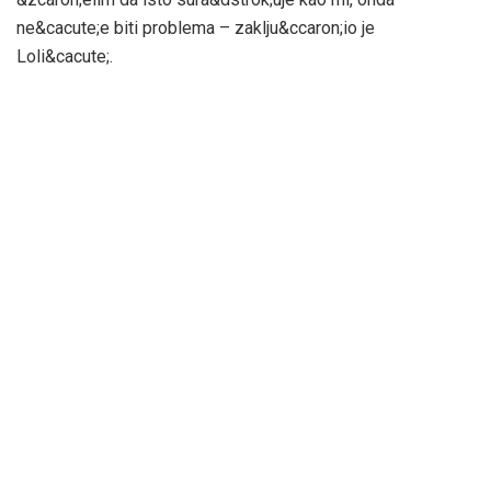
ne&cacute;e biti problema – zaklju&ccaron;io je
Loli&cacute;.