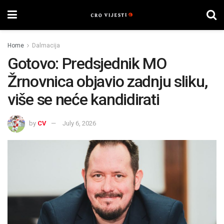
Home
Dalmacija
Gotovo: Predsjednik MO
Žrnovnica objavio zadnju sliku,
više se neće kandidirati
by
CV
July 6, 2026