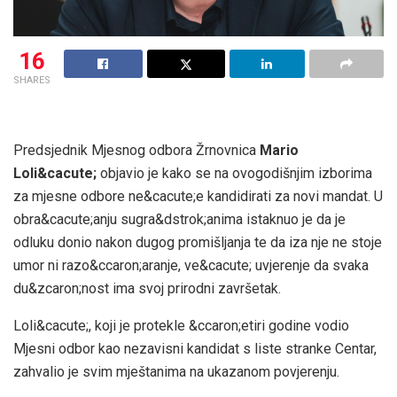
16
SHARES
Predsjednik Mjesnog odbora Žrnovnica
Mario
Loli&cacute;
objavio je kako se na ovogodišnjim izborima
za mjesne odbore ne&cacute;e kandidirati za novi mandat. U
obra&cacute;anju sugra&dstrok;anima istaknuo je da je
odluku donio nakon dugog promišljanja te da iza nje ne stoje
umor ni razo&ccaron;aranje, ve&cacute; uvjerenje da svaka
du&zcaron;nost ima svoj prirodni završetak.
Loli&cacute;, koji je protekle &ccaron;etiri godine vodio
Mjesni odbor kao nezavisni kandidat s liste stranke Centar,
zahvalio je svim mještanima na ukazanom povjerenju.