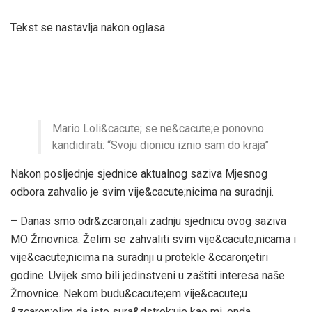
Tekst se nastavlja nakon oglasa
Mario Loli&cacute; se ne&cacute;e ponovno
kandidirati: “Svoju dionicu iznio sam do kraja”
Nakon posljednje sjednice aktualnog saziva Mjesnog
odbora zahvalio je svim vije&cacute;nicima na suradnji.
– Danas smo odr&zcaron;ali zadnju sjednicu ovog saziva
MO Žrnovnica. Želim se zahvaliti svim vije&cacute;nicama i
vije&cacute;nicima na suradnji u protekle &ccaron;etiri
godine. Uvijek smo bili jedinstveni u zaštiti interesa naše
Žrnovnice. Nekom budu&cacute;em vije&cacute;u
&zcaron;elim da isto sura&dstrok;uje kao mi, onda