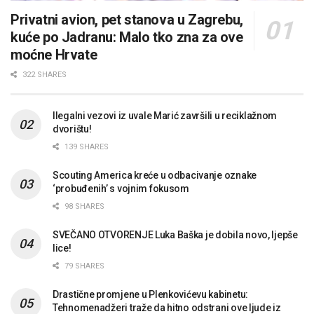
Privatni avion, pet stanova u Zagrebu,
kuće po Jadranu: Malo tko zna za ove
moćne Hrvate
322 SHARES
Ilegalni vezovi iz uvale Marić završili u reciklažnom
dvorištu!
139 SHARES
Scouting America kreće u odbacivanje oznake
‘probuđenih’ s vojnim fokusom
98 SHARES
SVEČANO OTVORENJE Luka Baška je dobila novo, ljepše
lice!
79 SHARES
Drastične promjene u Plenkovićevu kabinetu:
Tehnomenadžeri traže da hitno odstrani ove ljude iz