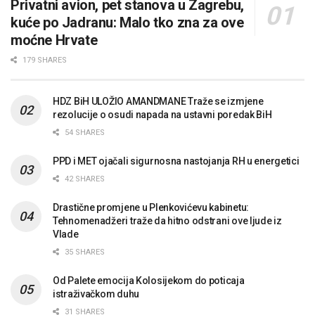
Privatni avion, pet stanova u Zagrebu,
kuće po Jadranu: Malo tko zna za ove
moćne Hrvate
179 SHARES
HDZ BiH ULOŽIO AMANDMANE Traže se izmjene
rezolucije o osudi napada na ustavni poredak BiH
54 SHARES
PPD i MET ojačali sigurnosna nastojanja RH u energetici
42 SHARES
Drastične promjene u Plenkovićevu kabinetu:
Tehnomenadžeri traže da hitno odstrani ove ljude iz
Vlade
35 SHARES
Od Palete emocija Kolosijekom do poticaja
istraživačkom duhu
31 SHARES