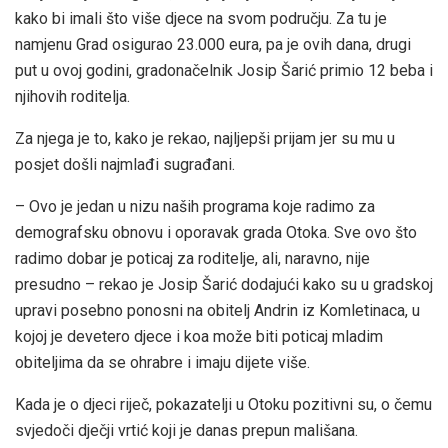
kako bi imali što više djece na svom području. Za tu je
namjenu Grad osigurao 23.000 eura, pa je ovih dana, drugi
put u ovoj godini, gradonačelnik Josip Šarić primio 12 beba i
njihovih roditelja.
Za njega je to, kako je rekao, najljepši prijam jer su mu u
posjet došli najmlađi sugrađani.
– Ovo je jedan u nizu naših programa koje radimo za
demografsku obnovu i oporavak grada Otoka. Sve ovo što
radimo dobar je poticaj za roditelje, ali, naravno, nije
presudno – rekao je Josip Šarić dodajući kako su u gradskoj
upravi posebno ponosni na obitelj Andrin iz Komletinaca, u
kojoj je devetero djece i koa može biti poticaj mladim
obiteljima da se ohrabre i imaju dijete više.
Kada je o djeci riječ, pokazatelji u Otoku pozitivni su, o čemu
svjedoči dječji vrtić koji je danas prepun mališana.