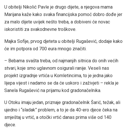
U obitelji Nikolić Pavle je drugo dijete, a njegova mama
Marijana kaže kako svaka financijska pomoć dobro dođe jer
za malo dijete uvijek nešto treba, a dobiveni će novac
iskoristiti za svakodnevne troškove.
Majka Sofije, prvog djeteta u obitelji Rugašević, dodaje kako
će im potpora od 700 eura mnogo značiti.
– Bebama svašta treba, od najmanjih sitnica do onih većih
stvari, koje smo uglavnom osigurali ranije. Veseli nas
projekt izgradnje vrtića u Komletincima, to je jedna jako
lijepa vijest i nadamo se da će uskoro i zaživjeti – rekla je
Sanela Rugašević na prijamu kod gradonačelnika.
U Otoku imaju jedan, priznaje gradonačelnik Šarić, težak, ali
ujedno i “sladak” problem, a to je da 40-ero djece čeka na
smještaj u vrtić, a otočki vrtić danas prima više od 140
djece.