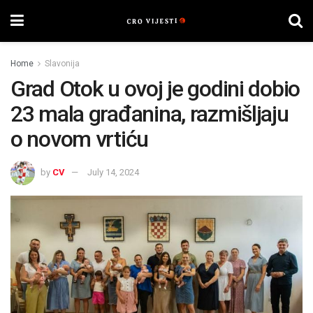
Home
Slavonija
Grad Otok u ovoj je godini dobio
23 mala građanina, razmišljaju
o novom vrtiću
by
CV
July 14, 2024