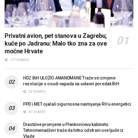
Privatni avion, pet stanova u Zagrebu,
kuće po Jadranu: Malo tko zna za ove
moćne Hrvate
177 SHARES
HDZ BiH ULOŽIO AMANDMANE Traže se izmjene
rezolucije o osudi napada na ustavni poredak BiH
53 SHARES
PPD i MET ojačali sigurnosna nastojanja RH u energetici
41 SHARES
Drastične promjene u Plenkovićevu kabinetu:
Tehnomenadžeri traže da hitno odstrani ove ljude iz
Vlade