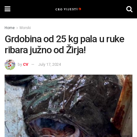
Home
Morski
Grdobina od 25 kg pala u ruke
ribara južno od Žirja!
by
CV
July 17, 2024