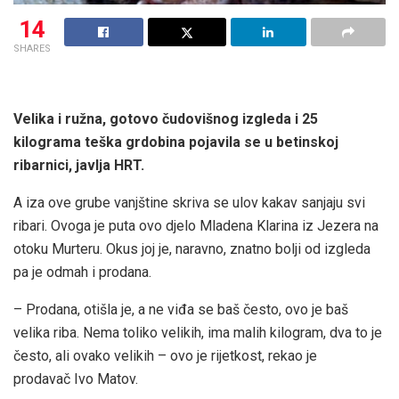
14
SHARES
Velika i ružna, gotovo čudovišnog izgleda i 25
kilograma teška grdobina pojavila se u betinskoj
ribarnici, javlja
HRT
.
A iza ove grube vanjštine skriva se ulov kakav sanjaju svi
ribari. Ovoga je puta ovo djelo Mladena Klarina iz Jezera na
otoku Murteru. Okus joj je, naravno, znatno bolji od izgleda
pa je odmah i prodana.
– Prodana, otišla je, a ne viđa se baš često, ovo je baš
velika riba. Nema toliko velikih, ima malih kilogram, dva to je
često, ali ovako velikih – ovo je rijetkost, rekao je
prodavač Ivo Matov.