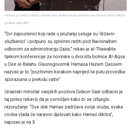
Hamas je svoju odluku opisao kao dokaz svoje predanosti obnovi Gaze nakon
godina rata
(
AP
)
“Svi zaposlenici koji rade u pružanju usluga su ‘državni
službenici’ i potpuno su spremni raditi pod Nacionalnim
odborom za administraciju Gaze,” rekao je al-Thawabta
tijekom konferencije za novinare u dvorištu bolnice Al-Aqsa
u Deir al-Balahu. Glasnogovornik Hamasa Hazem Qassem
nazvao je to “pozitivnim korakom naprijed na putu provedbe
sporazuma o prekidu vatre”.
Izraelski ministar vanjskih poslova Gideon Saar odbacio je
taj potez rekavši da je osmišljen kako bi se izbjeglo
razoružanje. “Sve dok Hamas zadržava svoje oružje, svaka
civilna vlada će naravno djelovati kako Hamas diktira”,
napisao je na X.