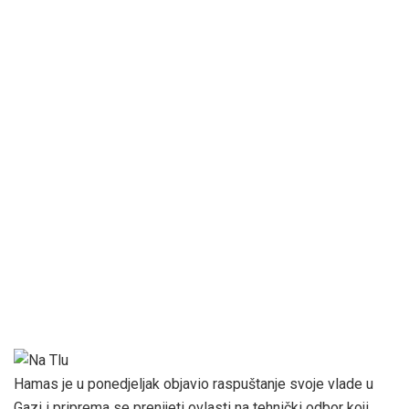
Hamas je u ponedjeljak objavio raspuštanje svoje vlade u
Gazi i priprema se prenijeti ovlasti na tehnički odbor koji