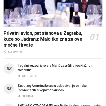
Privatni avion, pet stanova u Zagrebu,
kuće po Jadranu: Malo tko zna za ove
moćne Hrvate
322 SHARES
Ilegalni vezovi iz uvale Marić završili u reciklažnom
dvorištu!
139 SHARES
Scouting America kreće u odbacivanje oznake
‘probuđenih’ s vojnim fokusom
98 SHARES
SVEČANO OTVORENJE Luka Baška je dobila novo, ljepše