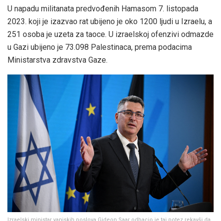
U napadu militanata predvođenih Hamasom 7. listopada
2023. koji je izazvao rat ubijeno je oko 1200 ljudi u Izraelu, a
251 osoba je uzeta za taoce. U izraelskoj ofenzivi odmazde
u Gazi ubijeno je 73.098 Palestinaca, prema podacima
Ministarstva zdravstva Gaze.
Izraelski ministar vanjskih poslova Gideon Saar odbacio je taj potez rekavši da