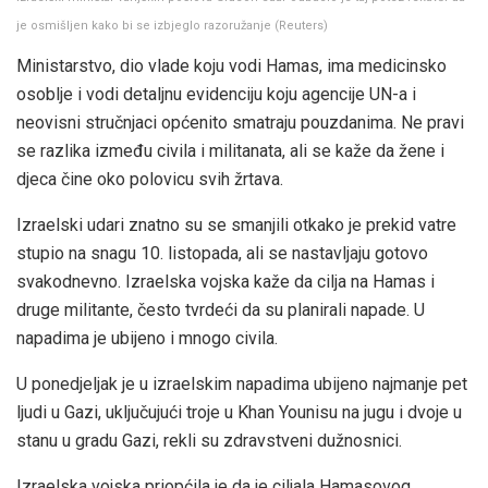
je osmišljen kako bi se izbjeglo razoružanje
(
Reuters
)
Ministarstvo, dio vlade koju vodi Hamas, ima medicinsko
osoblje i vodi detaljnu evidenciju koju agencije UN-a i
neovisni stručnjaci općenito smatraju pouzdanima. Ne pravi
se razlika između civila i militanata, ali se kaže da žene i
djeca čine oko polovicu svih žrtava.
Izraelski udari znatno su se smanjili otkako je prekid vatre
stupio na snagu 10. listopada, ali se nastavljaju gotovo
svakodnevno. Izraelska vojska kaže da cilja na Hamas i
druge militante, često tvrdeći da su planirali napade. U
napadima je ubijeno i mnogo civila.
U ponedjeljak je u izraelskim napadima ubijeno najmanje pet
ljudi u Gazi, uključujući troje u Khan Younisu na jugu i dvoje u
stanu u gradu Gazi, rekli su zdravstveni dužnosnici.
Izraelska vojska priopćila je da je ciljala Hamasovog