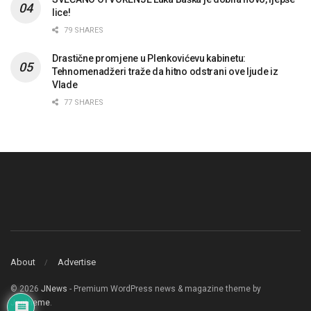
lice!
79 SHARES
Drastične promjene u Plenkovićevu kabinetu:
Tehnomenadžeri traže da hitno odstrani ove ljude iz
Vlade
77 SHARES
About
Advertise
© 2026
JNews
- Premium WordPress news & magazine theme by
Jegtheme
.