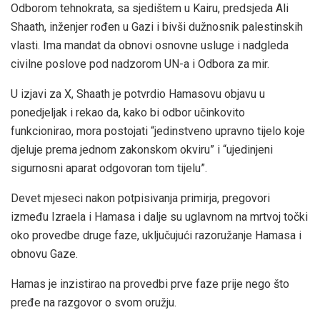
Odborom tehnokrata, sa sjedištem u Kairu, predsjeda Ali
Shaath, inženjer rođen u Gazi i bivši dužnosnik palestinskih
vlasti. Ima mandat da obnovi osnovne usluge i nadgleda
civilne poslove pod nadzorom UN-a i Odbora za mir.
U izjavi za X, Shaath je potvrdio Hamasovu objavu u
ponedjeljak i rekao da, kako bi odbor učinkovito
funkcionirao, mora postojati “jedinstveno upravno tijelo koje
djeluje prema jednom zakonskom okviru” i “ujedinjeni
sigurnosni aparat odgovoran tom tijelu”.
Devet mjeseci nakon potpisivanja primirja, pregovori
između Izraela i Hamasa i dalje su uglavnom na mrtvoj točki
oko provedbe druge faze, uključujući razoružanje Hamasa i
obnovu Gaze.
Hamas je inzistirao na provedbi prve faze prije nego što
pređe na razgovor o svom oružju.