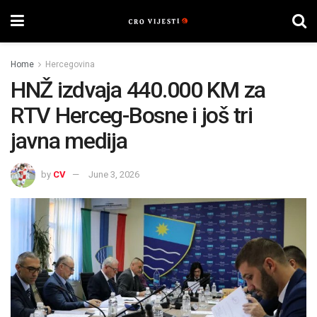
Home
Hercegovina
HNŽ izdvaja 440.000 KM za
RTV Herceg-Bosne i još tri
javna medija
by
CV
June 3, 2026