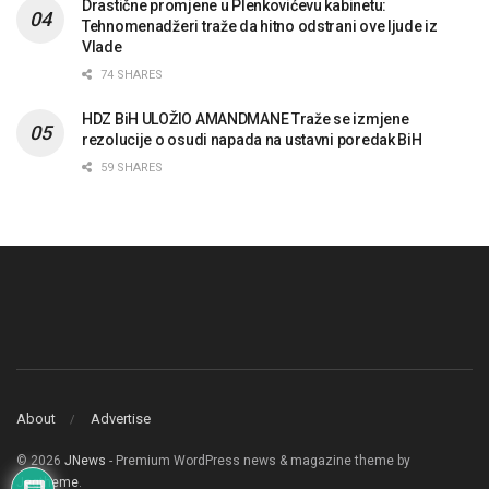
Drastične promjene u Plenkovićevu kabinetu:
Tehnomenadžeri traže da hitno odstrani ove ljude iz
Vlade
74 SHARES
HDZ BiH ULOŽIO AMANDMANE Traže se izmjene
rezolucije o osudi napada na ustavni poredak BiH
59 SHARES
About
Advertise
© 2026
JNews
- Premium WordPress news & magazine theme by
Jegtheme
.