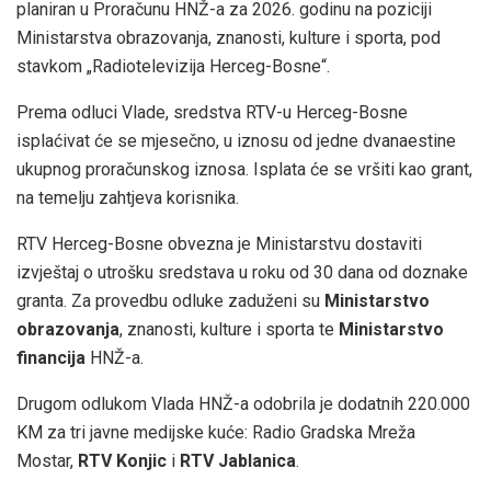
planiran u Proračunu HNŽ-a za 2026. godinu na poziciji
Ministarstva obrazovanja, znanosti, kulture i sporta, pod
stavkom „Radiotelevizija Herceg-Bosne“.
Prema odluci Vlade, sredstva RTV-u Herceg-Bosne
isplaćivat će se mjesečno, u iznosu od jedne dvanaestine
ukupnog proračunskog iznosa. Isplata će se vršiti kao grant,
na temelju zahtjeva korisnika.
RTV Herceg-Bosne obvezna je Ministarstvu dostaviti
izvještaj o utrošku sredstava u roku od 30 dana od doznake
granta. Za provedbu odluke zaduženi su
Ministarstvo
obrazovanja
, znanosti, kulture i sporta te
Ministarstvo
financija
HNŽ-a.
Drugom odlukom Vlada HNŽ-a odobrila je dodatnih 220.000
KM za tri javne medijske kuće: Radio Gradska Mreža
Mostar,
RTV Konjic
i
RTV Jablanica
.