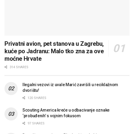
Privatni avion, pet stanova u Zagrebu,
kuće po Jadranu: Malo tko zna za ove
moćne Hrvate
314 SHARES
Ilegalni vezovi iz uvale Marić završili u reciklažnom
dvorištu!
120 SHARES
Scouting America kreće u odbacivanje oznake
‘probuđenih’ s vojnim fokusom
97 SHARES