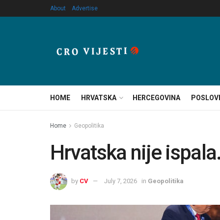
About
Advertise
HOME
HRVATSKA
HERCEGOVINA
POSLOV
Home
Geopolitika
Hrvatska nije ispala.
by
CV
July 7, 2026
in
Geopolitika