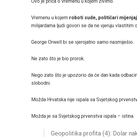
Ovo je priča o vremenu u kojem živimo.
Vremenu u kojem
roboti sude, političari mijenj
milijardama ljudi govori se da ne vjeruju vlastitim 
George Orwell bi se vjerojatno samo nasmiješio.
Ne zato što je bio prorok.
Nego zato što je upozorio da će dan kada odbacimo 
slobodni.
Možda Hrvatska nije ispala sa Svjetskog prvenstv
Možda je sa Svjetskog prvenstva ispala – istina.
Geopolitika profita (4): Dolar na