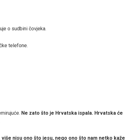
uje o sudbini čovjeka.
ičke telefone.
emirujuće.
Ne zato što je Hrvatska ispala. Hrvatska će
.
a više nisu ono što jesu, nego ono što nam netko kaže