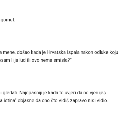
nogomet.
za mene, došao kada je Hrvatska ispala nakon odluke koju
 jesam li ja lud ili ovo nema smisla?”
 gledati. Najopasniji je kada te uvjeri da ne vjeruješ
a istina” objasne da ono što vidiš zapravo nisi vidio.