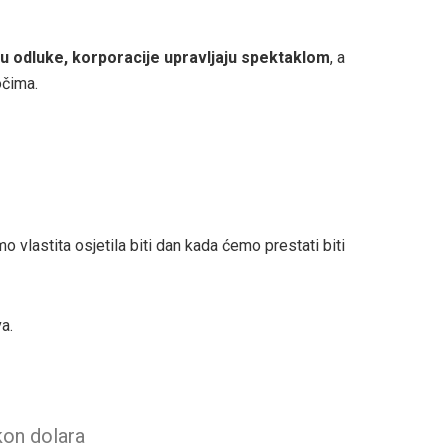
aju odluke, korporacije upravljaju spektaklom
, a
očima.
vlastita osjetila biti dan kada ćemo prestati biti
a.
kon dolara