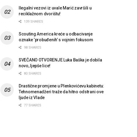
Ilegalni vezovi iz uvale Marić završili u
reciklažnom dvorištu!
139 SHARES
Scouting America kreće u odbacivanje
oznake ‘probuđenih’ s vojnim fokusom
98 SHARES
SVEČANO OTVORENJE Luka Baška je dobila
novo, ljepše lice!
80 SHARES
Drastične promjene u Plenkovićevu kabinetu:
Tehnomenadžeri traže da hitno odstrani ove
ljude iz Vlade
77 SHARES