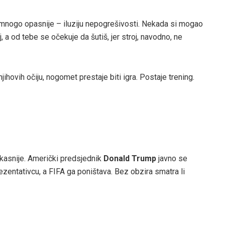
o mnogo opasnije – iluziju nepogrešivosti. Nekada si mogao
j, a od tebe se očekuje da šutiš, jer stroj, navodno, ne
 njihovih očiju, nogomet prestaje biti igra. Postaje trening.
asnije. Američki predsjednik
Donald Trump
javno se
ezentativcu, a FIFA ga poništava. Bez obzira smatra li