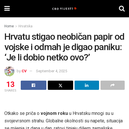
Home
Hrvatska
Hrvatu stigao neobičan papir od
vojske i odmah je digao paniku:
‘Je li dobio netko ovo?’
by
CV
September 4, 2025
13
SHARES
Otkako se priča o
vojnom roku
u Hrvatsku mnogi su u
svojevrsnom strahu. Globalne okolnosti su napete, situacija
se mijenja iz dana u dan, ratovi tinjaju diljem zemaljske