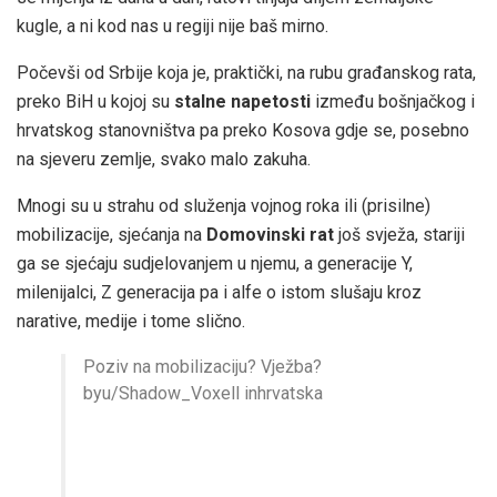
kugle, a ni kod nas u regiji nije baš mirno.
Počevši od Srbije koja je, praktički, na rubu građanskog rata,
preko BiH u kojoj su
stalne napetosti
između bošnjačkog i
hrvatskog stanovništva pa preko Kosova gdje se, posebno
na sjeveru zemlje, svako malo zakuha.
Mnogi su u strahu od služenja vojnog roka ili (prisilne)
mobilizacije, sjećanja na
Domovinski rat
još svježa, stariji
ga se sjećaju sudjelovanjem u njemu, a generacije Y,
milenijalci, Z generacija pa i alfe o istom slušaju kroz
narative, medije i tome slično.
Poziv na mobilizaciju? Vježba?
byu/Shadow_Voxell inhrvatska