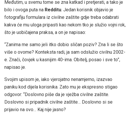
Međutim, u svemu tome se zna katkad i pretjerati, a tako je
bilo i ovoga puta na
Redditu
. Jedan korisnik objavio je
fotografiju formulara iz civilne zaštite gdje treba odabrati
kakva će mu uloga pripasti kao nekom tko je služio vojni rok,
što je uobičajena praksa, a on je napisao:
“Zanima me samo jeli itko dobio sličan poziv? Zna li se što
više o ovome? Konteksta radi, ja sam odslužio civilnu 2002-
e. Znači, čovjek u kasnijim 40-ima. Obitelj, posao i sve to”,
napisao je.
Svojim upisom je, iako vjerojatno nenamjerno, izazvao
paniku kod dijela korisnika. Zato mu je ekspresno stigao
odgovor: “Doslovno piše da je vježba civilne zaštite.
Doslovno si pripadnik civilne zaštite… Doslovno si se
prijavio na ovo… Kaj nije jasno?