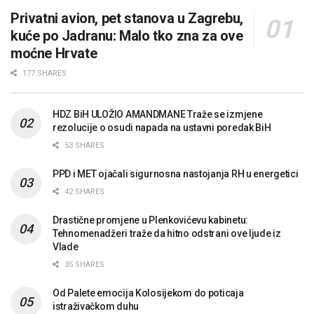
Privatni avion, pet stanova u Zagrebu,
kuće po Jadranu: Malo tko zna za ove
moćne Hrvate
177 SHARES
HDZ BiH ULOŽIO AMANDMANE Traže se izmjene
rezolucije o osudi napada na ustavni poredak BiH
53 SHARES
PPD i MET ojačali sigurnosna nastojanja RH u energetici
42 SHARES
Drastične promjene u Plenkovićevu kabinetu:
Tehnomenadžeri traže da hitno odstrani ove ljude iz
Vlade
35 SHARES
Od Palete emocija Kolosijekom do poticaja
istraživačkom duhu